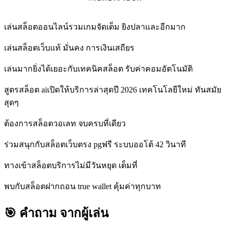
เล่นสล็อตออนไลน์รวมเกมจัดเต็ม ยิงปลาและอีกมาก
เล่นสล็อตเว็บแท้ มั่นคง การเงินเสถียร
เล่นมากยิ่งได้เยอะกับเทคนิคสล็อต รับค่าคอมอัตโนมัติ
สูตรสล็อต aiเปิดให้บริการล่าสุดปี 2026 เทคโนโลยีใหม่ ทันสมัย
สุดๆ
ต้องการสล็อตวอเลท จบครบที่เดียว
ร่วมสนุกกับสล็อตเว็บตรง pgฟรี ระบบออโต้ 42 วินาที
ทางเข้าสล็อตบริการไม่มีวันหยุด เต็มที่
พบกับสล็อตฝากถอน true wallet คุ้มค่าทุกบาท
🎯 คำถาม
จากผู้เล่น