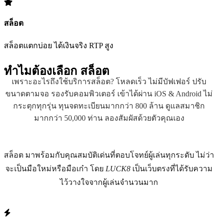
สล็อต
สล็อตแตกบ่อย ได้เงินจริง RTP สูง
ทำไมต้องเลือก
สล็อต
เพราะอะไรถึงใช้บริการสล็อต? โหลดเร็ว ไม่มีบัฟเฟอร์ ปรับ
ขนาดตามจอ รองรับคอมพิวเตอร์ เข้าได้ผ่าน iOS & Android ไม่
กระตุกทุกรุ่น ทุนจดทะเบียนมากกว่า 800 ล้าน ดูแลสมาชิก
มากกว่า 50,000 ท่าน ลองสัมผัสด้วยตัวคุณเอง
สล็อต มาพร้อมกับคุณสมบัติเด่นที่ตอบโจทย์ผู้เล่นทุกระดับ ไม่ว่า
จะเป็นมือใหม่หรือมือเก๋า โดย
LUCK8
เป็นเว็บตรงที่ได้รับความ
ไว้วางใจจากผู้เล่นจำนวนมาก