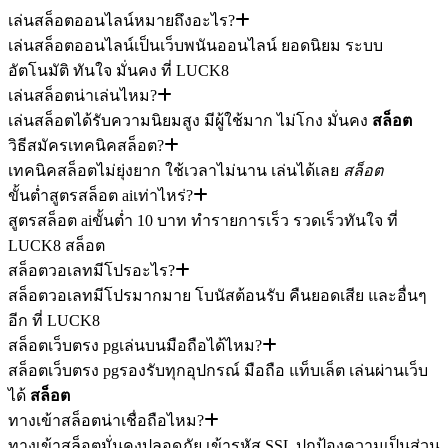
เล่นสล็อตออนไลน์หมายถึงอะไร?
เล่นสล็อตออนไลน์เป็นเว็บพนันออนไลน์ ยอดนิยม ระบบ
อัตโนมัติ ทันใจ มั่นคง ที่ LUCK8
เล่นสล็อตน่าเล่นไหม?
เล่นสล็อตได้รับความนิยมสูง มีผู้ใช้มาก ไม่โกง มั่นคง
สล็อต
วิธีสมัครเทคนิคสล็อต?
เทคนิคสล็อตไม่ยุ่งยาก ใช้เวลาไม่นาน เล่นได้เลย
สล็อต
ขั้นต่ำสูตรสล็อต aiเท่าไหร่?
สูตรสล็อต aiขั้นต่ำ 10 บาท ทำรายการเร็ว รวดเร็วทันใจ ที่
LUCK8 สล็อต
สล็อตวอเลทมีโปรอะไร?
สล็อตวอเลทมีโปรมากมาย โบนัสต้อนรับ คืนยอดเสีย และอื่นๆ
อีก ที่ LUCK8
สล็อตเว็บตรง pgเล่นบนมือถือได้ไหม?
สล็อตเว็บตรง pgรองรับทุกอุปกรณ์ มือถือ แท็บเล็ต เล่นผ่านเว็บ
ได้
สล็อต
ทางเข้าสล็อตน่าเชื่อถือไหม?
ทางเข้าสล็อตมั่นคงปลอดภัย เข้ารหัส SSL ปกป้องความเป็นส่วน