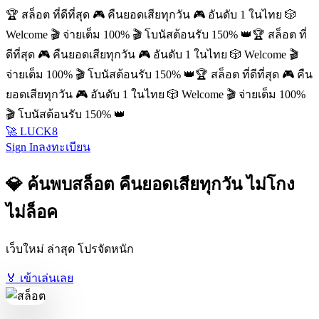
🏆 สล็อต ที่ดีที่สุด 🎮 คืนยอดเสียทุกวัน 🎮 อันดับ 1 ในไทย 🎲
Welcome 🎬 จ่ายเต็ม 100% 🎬 โบนัสต้อนรับ 150% 👑
🏆 สล็อต ที่
ดีที่สุด 🎮 คืนยอดเสียทุกวัน 🎮 อันดับ 1 ในไทย 🎲 Welcome 🎬
จ่ายเต็ม 100% 🎬 โบนัสต้อนรับ 150% 👑
🏆 สล็อต ที่ดีที่สุด 🎮 คืน
ยอดเสียทุกวัน 🎮 อันดับ 1 ในไทย 🎲 Welcome 🎬 จ่ายเต็ม 100%
🎬 โบนัสต้อนรับ 150% 👑
🚀 LUCK8
Sign In
ลงทะเบียน
💎 ค้นพบสล็อต คืนยอดเสียทุกวัน ไม่โกง
ไม่ล็อค
เว็บใหม่ ล่าสุด โปรจัดหนัก
🏅 เข้าเล่นเลย