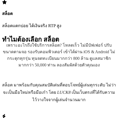
สล็อต
สล็อตแตกบ่อย ได้เงินจริง RTP สูง
ทำไมต้องเลือก
สล็อต
เพราะอะไรถึงใช้บริการสล็อต? โหลดเร็ว ไม่มีบัฟเฟอร์ ปรับ
ขนาดตามจอ รองรับคอมพิวเตอร์ เข้าได้ผ่าน iOS & Android ไม่
กระตุกทุกรุ่น ทุนจดทะเบียนมากกว่า 800 ล้าน ดูแลสมาชิก
มากกว่า 50,000 ท่าน ลองสัมผัสด้วยตัวคุณเอง
สล็อต มาพร้อมกับคุณสมบัติเด่นที่ตอบโจทย์ผู้เล่นทุกระดับ ไม่ว่า
จะเป็นมือใหม่หรือมือเก๋า โดย
LUCK8
เป็นเว็บตรงที่ได้รับความ
ไว้วางใจจากผู้เล่นจำนวนมาก