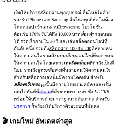
เล่นบนมือถือ
เปิดให้บริการสล็อตผ่านทุกอุปกรณ์ ลื่นไหลไม่ค้าง
รองรับ iPhone และ Samsung ลื่นไหลทุกยี่ห้อ ไม่ต้อง
โหลดแอป เข้าเล่นผ่านBrowserเลย โปรโมชั่น
ต้อนรับ 170% รับได้ถึง 10,000 บาทเต็ม ฝากถอนออ
โต้ รวดเร็วภายใน 30 วิ และเล่นสล็อตออนไลน์ที่
อันดับหนึ่ง รวมถึง
สล็อตฝาก 100 รับ 200
ที่หลายคน
ให้ความสนใจ รวมถึง
เล่นสล็อตออนไลน์
ที่หลายคน
ให้ความสนใจ โดยเฉพาะ
เทคนิคสล็อต
ที่กำลังเป็นที่
นิยม รวมถึง
สูตรสล็อต ai
ที่หลายคนให้ความสนใจ
สำหรับสล็อตวอเลทนั้นมีความโดดเด่น สำหรับ
สล็อตเว็บตรง pg
นั้นมีความโดดเด่น สมัครและเริ่ม
เล่นได้ทันทีที่
สล็อต
ที่มีระบบครบวงจร ซึ่ง
LUCK8
พร้อมให้บริการด้วยมาตรฐานระดับสากล สำหรับ
บาคาร่า
ก็พร้อมให้บริการด้วยระบบที่มั่นคง
🎬 เกมใหม่
อัพเดตล่าสุด