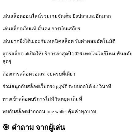
เล่นสล็อตออนไลน์รวมเกมจัดเต็ม ยิงปลาและอีกมาก
เล่นสล็อตเว็บแท้ มั่นคง การเงินเสถียร
เล่นมากยิ่งได้เยอะกับเทคนิคสล็อต รับค่าคอมอัตโนมัติ
สูตรสล็อต aiเปิดให้บริการล่าสุดปี 2026 เทคโนโลยีใหม่ ทันสมัย
สุดๆ
ต้องการสล็อตวอเลท จบครบที่เดียว
ร่วมสนุกกับสล็อตเว็บตรง pgฟรี ระบบออโต้ 42 วินาที
ทางเข้าสล็อตบริการไม่มีวันหยุด เต็มที่
พบกับสล็อตฝากถอน true wallet คุ้มค่าทุกบาท
🎯 คำถาม
จากผู้เล่น