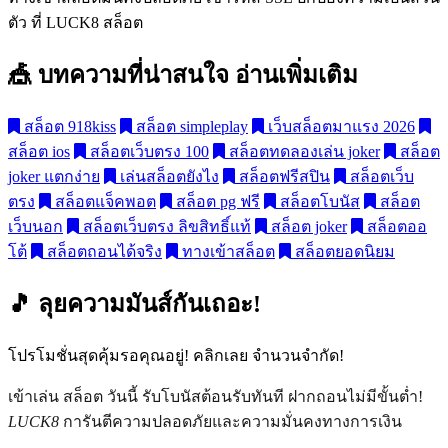
ตัว ที่ LUCK8 สล็อต
🎪 บทความที่น่าสนใจ
อ่านเพิ่มเติม
สล็อต 918kiss
สล็อต simpleplay
เว็บสล็อตมาแรง 2026
สล็อต ios
สล็อตเว็บตรง 100
สล็อตทดลองเล่น joker
สล็อต
joker แตกง่าย
เล่นสล็อตยังไง
สล็อตฟรีสปิน
สล็อตเว็บ
ตรง
สล็อตแจ็คพอต
สล็อต pg ฟรี
สล็อตโบนัส
สล็อต
เว็บนอก
สล็อตเว็บตรง ลิขสิทธิ์แท้
สล็อต joker
สล็อตออ
โต้
สล็อตถอนได้จริง
ทางเข้าสล็อต
สล็อตยอดนิยม
🎵 ลุยความมันส์กันเถอะ!
โปรโมชั่นสุดคุ้มรอคุณอยู่! คลิกเลย จำนวนจำกัด!
เข้าเล่น สล็อต วันนี้ รับโบนัสต้อนรับทันที ฝากถอนไม่มีขั้นต่ำ!
LUCK8
การันตีความปลอดภัยและความมั่นคงทางการเงิน