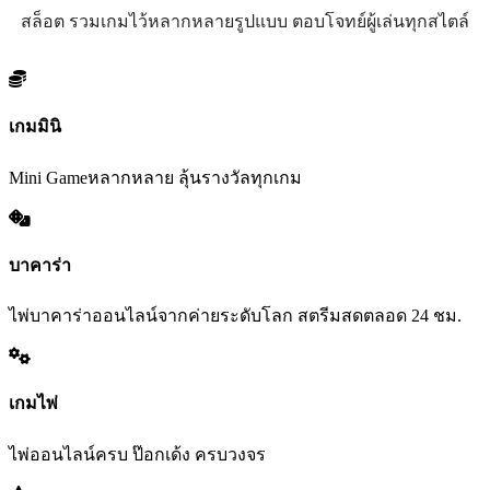
สล็อต รวมเกมไว้หลากหลายรูปแบบ ตอบโจทย์ผู้เล่นทุกสไตล์
เกมมินิ
Mini Gameหลากหลาย ลุ้นรางวัลทุกเกม
บาคาร่า
ไพ่บาคาร่าออนไลน์จากค่ายระดับโลก สตรีมสดตลอด 24 ชม.
เกมไพ่
ไพ่ออนไลน์ครบ ป๊อกเด้ง ครบวงจร