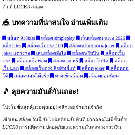
ตัว ที่ LUCK8 สล็อต
🎪 บทความที่น่าสนใจ
อ่านเพิ่มเติม
สล็อต 918kiss
สล็อต simpleplay
เว็บสล็อตมาแรง 2026
สล็อต ios
สล็อตเว็บตรง 100
สล็อตทดลองเล่น joker
สล็อต
joker แตกง่าย
เล่นสล็อตยังไง
สล็อตฟรีสปิน
สล็อตเว็บ
ตรง
สล็อตแจ็คพอต
สล็อต pg ฟรี
สล็อตโบนัส
สล็อต
เว็บนอก
สล็อตเว็บตรง ลิขสิทธิ์แท้
สล็อต joker
สล็อตออ
โต้
สล็อตถอนได้จริง
ทางเข้าสล็อต
สล็อตยอดนิยม
🎵 ลุยความมันส์กันเถอะ!
โปรโมชั่นสุดคุ้มรอคุณอยู่! คลิกเลย จำนวนจำกัด!
เข้าเล่น สล็อต วันนี้ รับโบนัสต้อนรับทันที ฝากถอนไม่มีขั้นต่ำ!
LUCK8
การันตีความปลอดภัยและความมั่นคงทางการเงิน