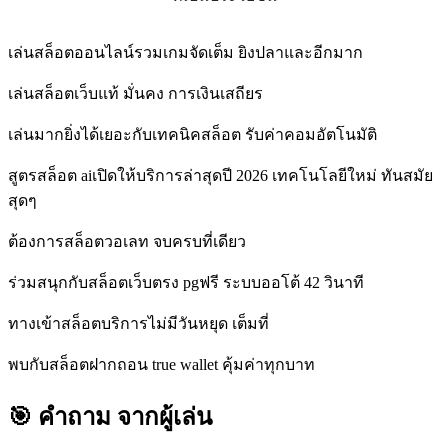
เล่นสล็อตออนไลน์รวมเกมจัดเต็ม ยิงปลาและอีกมาก
เล่นสล็อตเว็บแท้ มั่นคง การเงินเสถียร
เล่นมากยิ่งได้เยอะกับเทคนิคสล็อต รับค่าคอมอัตโนมัติ
สูตรสล็อต aiเปิดให้บริการล่าสุดปี 2026 เทคโนโลยีใหม่ ทันสมัย
สุดๆ
ต้องการสล็อตวอเลท จบครบที่เดียว
ร่วมสนุกกับสล็อตเว็บตรง pgฟรี ระบบออโต้ 42 วินาที
ทางเข้าสล็อตบริการไม่มีวันหยุด เต็มที่
พบกับสล็อตฝากถอน true wallet คุ้มค่าทุกบาท
🎯 คำถาม
จากผู้เล่น