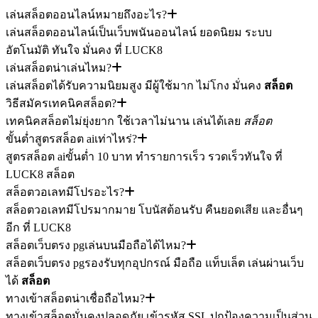
เล่นสล็อตออนไลน์หมายถึงอะไร?
เล่นสล็อตออนไลน์เป็นเว็บพนันออนไลน์ ยอดนิยม ระบบ
อัตโนมัติ ทันใจ มั่นคง ที่ LUCK8
เล่นสล็อตน่าเล่นไหม?
เล่นสล็อตได้รับความนิยมสูง มีผู้ใช้มาก ไม่โกง มั่นคง
สล็อต
วิธีสมัครเทคนิคสล็อต?
เทคนิคสล็อตไม่ยุ่งยาก ใช้เวลาไม่นาน เล่นได้เลย
สล็อต
ขั้นต่ำสูตรสล็อต aiเท่าไหร่?
สูตรสล็อต aiขั้นต่ำ 10 บาท ทำรายการเร็ว รวดเร็วทันใจ ที่
LUCK8 สล็อต
สล็อตวอเลทมีโปรอะไร?
สล็อตวอเลทมีโปรมากมาย โบนัสต้อนรับ คืนยอดเสีย และอื่นๆ
อีก ที่ LUCK8
สล็อตเว็บตรง pgเล่นบนมือถือได้ไหม?
สล็อตเว็บตรง pgรองรับทุกอุปกรณ์ มือถือ แท็บเล็ต เล่นผ่านเว็บ
ได้
สล็อต
ทางเข้าสล็อตน่าเชื่อถือไหม?
ทางเข้าสล็อตมั่นคงปลอดภัย เข้ารหัส SSL ปกป้องความเป็นส่วน