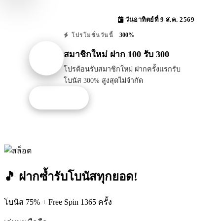
วันอาทิตย์ที่ 9 ส.ค. 2569
300%
โปรโมชั่นวันนี้
สมาชิกใหม่ ฝาก 100 รับ 300
โปรต้อนรับสมาชิกใหม่ ฝากครั้งแรกรับ
โบนัส 300% สูงสุดไม่จำกัด
รับโปรนี้
🎵 ฝากซ้ำรับโบนัสทุกยอด!
โบนัส 75% + Free Spin 1365 ครั้ง