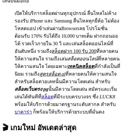
เล่นบนมือถือ
เปิดให้บริการสล็อตผ่านทุกอุปกรณ์ ลื่นไหลไม่ค้าง
รองรับ iPhone และ Samsung ลื่นไหลทุกยี่ห้อ ไม่ต้อง
โหลดแอป เข้าเล่นผ่านBrowserเลย โปรโมชั่น
ต้อนรับ 170% รับได้ถึง 10,000 บาทเต็ม ฝากถอนออ
โต้ รวดเร็วภายใน 30 วิ และเล่นสล็อตออนไลน์ที่
อันดับหนึ่ง รวมถึง
สล็อตฝาก 100 รับ 200
ที่หลายคน
ให้ความสนใจ รวมถึง
เล่นสล็อตออนไลน์
ที่หลายคน
ให้ความสนใจ โดยเฉพาะ
เทคนิคสล็อต
ที่กำลังเป็นที่
นิยม รวมถึง
สูตรสล็อต ai
ที่หลายคนให้ความสนใจ
สำหรับสล็อตวอเลทนั้นมีความโดดเด่น สำหรับ
สล็อตเว็บตรง pg
นั้นมีความโดดเด่น สมัครและเริ่ม
เล่นได้ทันทีที่
สล็อต
ที่มีระบบครบวงจร ซึ่ง
LUCK8
พร้อมให้บริการด้วยมาตรฐานระดับสากล สำหรับ
บาคาร่า
ก็พร้อมให้บริการด้วยระบบที่มั่นคง
🎬 เกมใหม่
อัพเดตล่าสุด