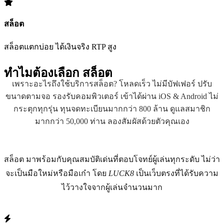
สล็อต
สล็อตแตกบ่อย ได้เงินจริง RTP สูง
ทำไมต้องเลือก
สล็อต
เพราะอะไรถึงใช้บริการสล็อต? โหลดเร็ว ไม่มีบัฟเฟอร์ ปรับ
ขนาดตามจอ รองรับคอมพิวเตอร์ เข้าได้ผ่าน iOS & Android ไม่
กระตุกทุกรุ่น ทุนจดทะเบียนมากกว่า 800 ล้าน ดูแลสมาชิก
มากกว่า 50,000 ท่าน ลองสัมผัสด้วยตัวคุณเอง
สล็อต มาพร้อมกับคุณสมบัติเด่นที่ตอบโจทย์ผู้เล่นทุกระดับ ไม่ว่า
จะเป็นมือใหม่หรือมือเก๋า โดย
LUCK8
เป็นเว็บตรงที่ได้รับความ
ไว้วางใจจากผู้เล่นจำนวนมาก