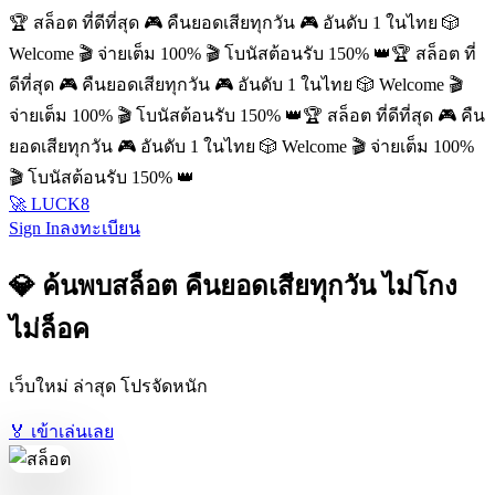
🏆 สล็อต ที่ดีที่สุด 🎮 คืนยอดเสียทุกวัน 🎮 อันดับ 1 ในไทย 🎲
Welcome 🎬 จ่ายเต็ม 100% 🎬 โบนัสต้อนรับ 150% 👑
🏆 สล็อต ที่
ดีที่สุด 🎮 คืนยอดเสียทุกวัน 🎮 อันดับ 1 ในไทย 🎲 Welcome 🎬
จ่ายเต็ม 100% 🎬 โบนัสต้อนรับ 150% 👑
🏆 สล็อต ที่ดีที่สุด 🎮 คืน
ยอดเสียทุกวัน 🎮 อันดับ 1 ในไทย 🎲 Welcome 🎬 จ่ายเต็ม 100%
🎬 โบนัสต้อนรับ 150% 👑
🚀 LUCK8
Sign In
ลงทะเบียน
💎 ค้นพบสล็อต คืนยอดเสียทุกวัน ไม่โกง
ไม่ล็อค
เว็บใหม่ ล่าสุด โปรจัดหนัก
🏅 เข้าเล่นเลย