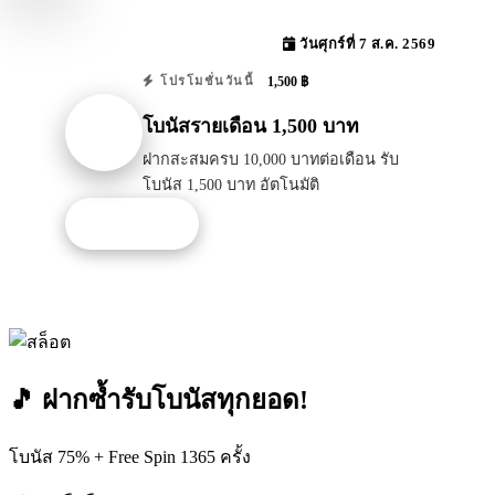
วันศุกร์ที่ 7 ส.ค. 2569
1,500 ฿
โปรโมชั่นวันนี้
โบนัสรายเดือน 1,500 บาท
ฝากสะสมครบ 10,000 บาทต่อเดือน รับ
โบนัส 1,500 บาท อัตโนมัติ
รับโปรนี้
🎵 ฝากซ้ำรับโบนัสทุกยอด!
โบนัส 75% + Free Spin 1365 ครั้ง