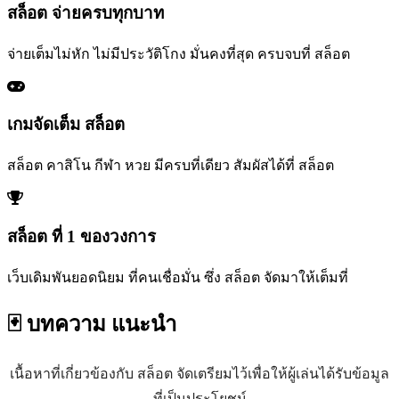
สล็อต จ่ายครบทุกบาท
จ่ายเต็มไม่หัก ไม่มีประวัติโกง มั่นคงที่สุด ครบจบที่ สล็อต
เกมจัดเต็ม สล็อต
สล็อต คาสิโน กีฬา หวย มีครบที่เดียว สัมผัสได้ที่ สล็อต
สล็อต ที่ 1 ของวงการ
เว็บเดิมพันยอดนิยม ที่คนเชื่อมั่น ซึ่ง สล็อต จัดมาให้เต็มที่
🃏 บทความ
แนะนำ
เนื้อหาที่เกี่ยวข้องกับ สล็อต จัดเตรียมไว้เพื่อให้ผู้เล่นได้รับข้อมูล
ที่เป็นประโยชน์