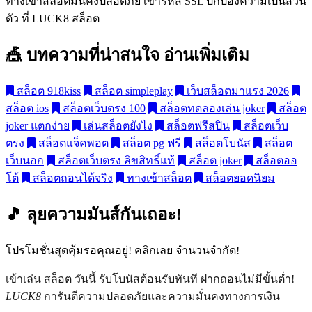
ทางเข้าสล็อตมั่นคงปลอดภัย เข้ารหัส SSL ปกป้องความเป็นส่วน
ตัว ที่ LUCK8 สล็อต
🎪 บทความที่น่าสนใจ
อ่านเพิ่มเติม
สล็อต 918kiss
สล็อต simpleplay
เว็บสล็อตมาแรง 2026
สล็อต ios
สล็อตเว็บตรง 100
สล็อตทดลองเล่น joker
สล็อต
joker แตกง่าย
เล่นสล็อตยังไง
สล็อตฟรีสปิน
สล็อตเว็บ
ตรง
สล็อตแจ็คพอต
สล็อต pg ฟรี
สล็อตโบนัส
สล็อต
เว็บนอก
สล็อตเว็บตรง ลิขสิทธิ์แท้
สล็อต joker
สล็อตออ
โต้
สล็อตถอนได้จริง
ทางเข้าสล็อต
สล็อตยอดนิยม
🎵 ลุยความมันส์กันเถอะ!
โปรโมชั่นสุดคุ้มรอคุณอยู่! คลิกเลย จำนวนจำกัด!
เข้าเล่น สล็อต วันนี้ รับโบนัสต้อนรับทันที ฝากถอนไม่มีขั้นต่ำ!
LUCK8
การันตีความปลอดภัยและความมั่นคงทางการเงิน