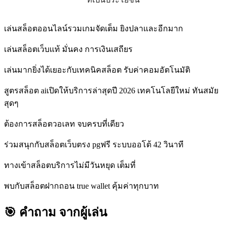
เล่นสล็อตออนไลน์รวมเกมจัดเต็ม ยิงปลาและอีกมาก
เล่นสล็อตเว็บแท้ มั่นคง การเงินเสถียร
เล่นมากยิ่งได้เยอะกับเทคนิคสล็อต รับค่าคอมอัตโนมัติ
สูตรสล็อต aiเปิดให้บริการล่าสุดปี 2026 เทคโนโลยีใหม่ ทันสมัย
สุดๆ
ต้องการสล็อตวอเลท จบครบที่เดียว
ร่วมสนุกกับสล็อตเว็บตรง pgฟรี ระบบออโต้ 42 วินาที
ทางเข้าสล็อตบริการไม่มีวันหยุด เต็มที่
พบกับสล็อตฝากถอน true wallet คุ้มค่าทุกบาท
🎯 คำถาม
จากผู้เล่น