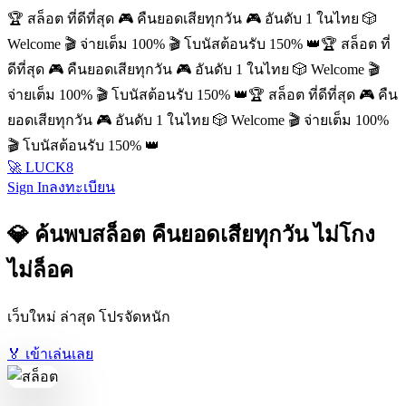
🏆 สล็อต ที่ดีที่สุด 🎮 คืนยอดเสียทุกวัน 🎮 อันดับ 1 ในไทย 🎲
Welcome 🎬 จ่ายเต็ม 100% 🎬 โบนัสต้อนรับ 150% 👑
🏆 สล็อต ที่
ดีที่สุด 🎮 คืนยอดเสียทุกวัน 🎮 อันดับ 1 ในไทย 🎲 Welcome 🎬
จ่ายเต็ม 100% 🎬 โบนัสต้อนรับ 150% 👑
🏆 สล็อต ที่ดีที่สุด 🎮 คืน
ยอดเสียทุกวัน 🎮 อันดับ 1 ในไทย 🎲 Welcome 🎬 จ่ายเต็ม 100%
🎬 โบนัสต้อนรับ 150% 👑
🚀 LUCK8
Sign In
ลงทะเบียน
💎 ค้นพบสล็อต คืนยอดเสียทุกวัน ไม่โกง
ไม่ล็อค
เว็บใหม่ ล่าสุด โปรจัดหนัก
🏅 เข้าเล่นเลย