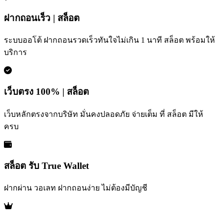
ฝากถอนเร็ว | สล็อต
ระบบออโต้ ฝากถอนรวดเร็วทันใจไม่เกิน 1 นาที สล็อต พร้อมให้
บริการ
เว็บตรง 100% | สล็อต
เว็บหลักตรงจากบริษัท มั่นคงปลอดภัย จ่ายเต็ม ที่ สล็อต มีให้
ครบ
สล็อต รับ True Wallet
ฝากผ่าน วอเลท ฝากถอนง่าย ไม่ต้องมีบัญชี