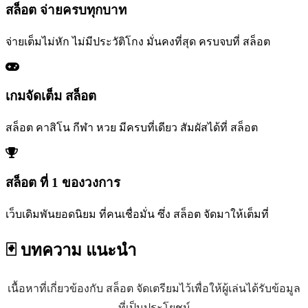
สล็อต จ่ายครบทุกบาท
จ่ายเต็มไม่หัก ไม่มีประวัติโกง มั่นคงที่สุด ครบจบที่ สล็อต
เกมจัดเต็ม สล็อต
สล็อต คาสิโน กีฬา หวย มีครบที่เดียว สัมผัสได้ที่ สล็อต
สล็อต ที่ 1 ของวงการ
เว็บเดิมพันยอดนิยม ที่คนเชื่อมั่น ซึ่ง สล็อต จัดมาให้เต็มที่
🃏 บทความ
แนะนำ
เนื้อหาที่เกี่ยวข้องกับ สล็อต จัดเตรียมไว้เพื่อให้ผู้เล่นได้รับข้อมูล
ที่เป็นประโยชน์