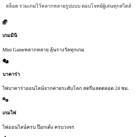
สล็อต รวมเกมไว้หลากหลายรูปแบบ ตอบโจทย์ผู้เล่นทุกสไตล์
เกมมินิ
Mini Gameหลากหลาย ลุ้นรางวัลทุกเกม
บาคาร่า
ไพ่บาคาร่าออนไลน์จากค่ายระดับโลก สตรีมสดตลอด 24 ชม.
เกมไพ่
ไพ่ออนไลน์ครบ ป๊อกเด้ง ครบวงจร