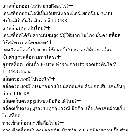
เล่นสล็อตออนไลน์หมายถึงอะไร?
เล่นสล็อตออนไลน์เป็นเว็บพนันออนไลน์ ยอดนิยม ระบบ
อัตโนมัติ ทันใจ มั่นคง ที่ LUCK8
เล่นสล็อตน่าเล่นไหม?
เล่นสล็อตได้รับความนิยมสูง มีผู้ใช้มาก ไม่โกง มั่นคง
สล็อต
วิธีสมัครเทคนิคสล็อต?
เทคนิคสล็อตไม่ยุ่งยาก ใช้เวลาไม่นาน เล่นได้เลย
สล็อต
ขั้นต่ำสูตรสล็อต aiเท่าไหร่?
สูตรสล็อต aiขั้นต่ำ 10 บาท ทำรายการเร็ว รวดเร็วทันใจ ที่
LUCK8 สล็อต
สล็อตวอเลทมีโปรอะไร?
สล็อตวอเลทมีโปรมากมาย โบนัสต้อนรับ คืนยอดเสีย และอื่นๆ
อีก ที่ LUCK8
สล็อตเว็บตรง pgเล่นบนมือถือได้ไหม?
สล็อตเว็บตรง pgรองรับทุกอุปกรณ์ มือถือ แท็บเล็ต เล่นผ่านเว็บ
ได้
สล็อต
ทางเข้าสล็อตน่าเชื่อถือไหม?
ทางเข้าสล็อตมั่นคงปลอดภัย เข้ารหัส SSL ปกป้องความเป็นส่วน