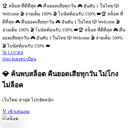
🏆 สล็อต ที่ดีที่สุด 🎮 คืนยอดเสียทุกวัน 🎮 อันดับ 1 ในไทย 🎲
Welcome 🎬 จ่ายเต็ม 100% 🎬 โบนัสต้อนรับ 150% 👑
🏆 สล็อต ที่
ดีที่สุด 🎮 คืนยอดเสียทุกวัน 🎮 อันดับ 1 ในไทย 🎲 Welcome 🎬
จ่ายเต็ม 100% 🎬 โบนัสต้อนรับ 150% 👑
🏆 สล็อต ที่ดีที่สุด 🎮 คืน
ยอดเสียทุกวัน 🎮 อันดับ 1 ในไทย 🎲 Welcome 🎬 จ่ายเต็ม 100%
🎬 โบนัสต้อนรับ 150% 👑
🚀 LUCK8
Sign In
ลงทะเบียน
💎 ค้นพบสล็อต คืนยอดเสียทุกวัน ไม่โกง
ไม่ล็อค
เว็บใหม่ ล่าสุด โปรจัดหนัก
🏅 เข้าเล่นเลย