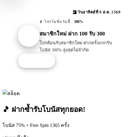
วันอาทิตย์ที่ 9 ส.ค. 2569
300%
โปรโมชั่นวันนี้
สมาชิกใหม่ ฝาก 100 รับ 300
โปรต้อนรับสมาชิกใหม่ ฝากครั้งแรกรับ
โบนัส 300% สูงสุดไม่จำกัด
รับโปรนี้
🎵 ฝากซ้ำรับโบนัสทุกยอด!
โบนัส 75% + Free Spin 1365 ครั้ง