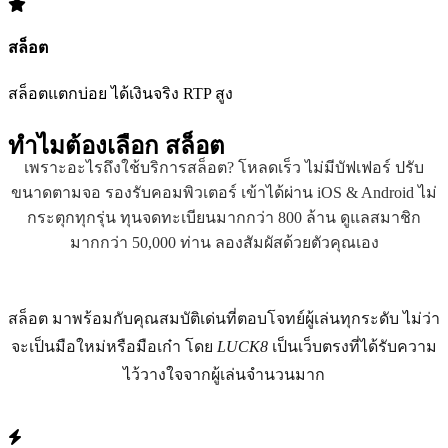
สล็อต
สล็อตแตกบ่อย ได้เงินจริง RTP สูง
ทำไมต้องเลือก
สล็อต
เพราะอะไรถึงใช้บริการสล็อต? โหลดเร็ว ไม่มีบัฟเฟอร์ ปรับ
ขนาดตามจอ รองรับคอมพิวเตอร์ เข้าได้ผ่าน iOS & Android ไม่
กระตุกทุกรุ่น ทุนจดทะเบียนมากกว่า 800 ล้าน ดูแลสมาชิก
มากกว่า 50,000 ท่าน ลองสัมผัสด้วยตัวคุณเอง
สล็อต มาพร้อมกับคุณสมบัติเด่นที่ตอบโจทย์ผู้เล่นทุกระดับ ไม่ว่า
จะเป็นมือใหม่หรือมือเก๋า โดย
LUCK8
เป็นเว็บตรงที่ได้รับความ
ไว้วางใจจากผู้เล่นจำนวนมาก