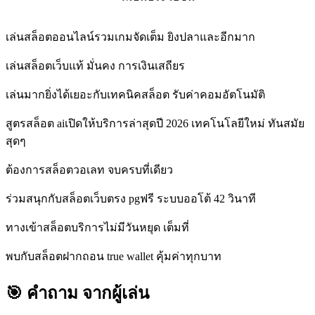
เล่นสล็อตออนไลน์รวมเกมจัดเต็ม ยิงปลาและอีกมาก
เล่นสล็อตเว็บแท้ มั่นคง การเงินเสถียร
เล่นมากยิ่งได้เยอะกับเทคนิคสล็อต รับค่าคอมอัตโนมัติ
สูตรสล็อต aiเปิดให้บริการล่าสุดปี 2026 เทคโนโลยีใหม่ ทันสมัย
สุดๆ
ต้องการสล็อตวอเลท จบครบที่เดียว
ร่วมสนุกกับสล็อตเว็บตรง pgฟรี ระบบออโต้ 42 วินาที
ทางเข้าสล็อตบริการไม่มีวันหยุด เต็มที่
พบกับสล็อตฝากถอน true wallet คุ้มค่าทุกบาท
🎯 คำถาม
จากผู้เล่น