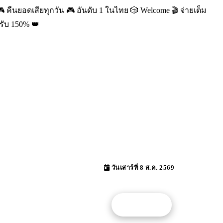
ด 🎮 คืนยอดเสียทุกวัน 🎮 อันดับ 1 ในไทย 🎲 Welcome 🎬 จ่ายเต็ม
นรับ 150% 👑
วันเสาร์ที่ 8 ส.ค. 2569
รับโปรนี้