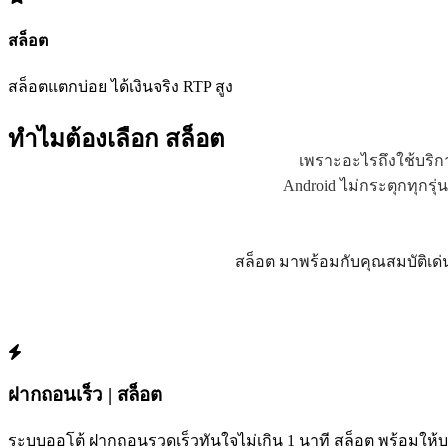
สล็อต
สล็อตแตกบ่อย ได้เงินจริง RTP สูง
ทำไมต้องเลือก
สล็อต
เพราะอะไรถึงใช้บริกา
Android ไม่กระตุกทุกรุ
สล็อต มาพร้อมกับคุณสมบัติเด่นท
ฝากถอนเร็ว | สล็อต
ระบบออโต้ ฝากถอนรวดเร็วทันใจไม่เกิน 1 นาที สล็อต พร้อมให้บ