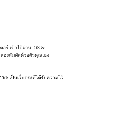
อร์ เข้าได้ผ่าน iOS &
 ลองสัมผัสด้วยตัวคุณเอง
CK8
เป็นเว็บตรงที่ได้รับความไว้