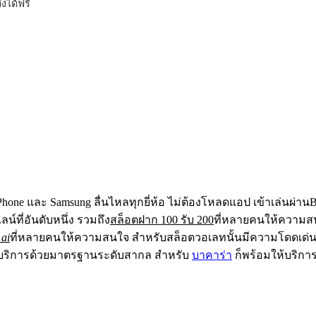
งได้ฟรี
iPhone และ Samsung ลื่นไหลทุกยี่ห้อ ไม่ต้องโหลดแอป เข้าเล่นผ่าน
์ที่อันดับหนึ่ง รวมถึง
สล็อตฝาก 100 รับ 200
ที่หลายคนให้ความส
ai
ที่หลายคนให้ความสนใจ สำหรับสล็อตวอเลทนั้นมีความโดดเด่น
บริการด้วยมาตรฐานระดับสากล สำหรับ
บาคาร่า
ก็พร้อมให้บริการ