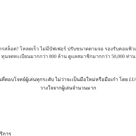
รสล็อต? โหลดเร็ว ไม่มีบัฟเฟอร์ ปรับขนาดตามจอ รองรับคอมพิวเต
่น ทุนจดทะเบียนมากกว่า 800 ล้าน ดูแลสมาชิกมากกว่า 50,000 ท่าน
ี่ตอบโจทย์ผู้เล่นทุกระดับ ไม่ว่าจะเป็นมือใหม่หรือมือเก๋า โดย
LU
วางใจจากผู้เล่นจำนวนมาก
ริการ