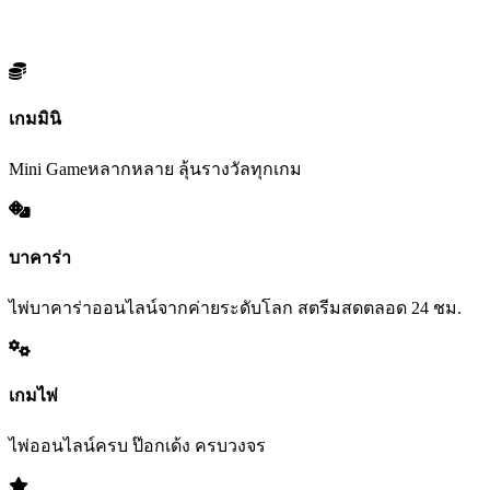
เกมมินิ
Mini Gameหลากหลาย ลุ้นรางวัลทุกเกม
บาคาร่า
ไพ่บาคาร่าออนไลน์จากค่ายระดับโลก สตรีมสดตลอด 24 ชม.
เกมไพ่
ไพ่ออนไลน์ครบ ป๊อกเด้ง ครบวงจร