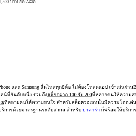
,500 บาท อัตโนมัติ
iPhone และ Samsung ลื่นไหลทุกยี่ห้อ ไม่ต้องโหลดแอป เข้าเล่นผ่าน
์ที่อันดับหนึ่ง รวมถึง
สล็อตฝาก 100 รับ 200
ที่หลายคนให้ความส
ai
ที่หลายคนให้ความสนใจ สำหรับสล็อตวอเลทนั้นมีความโดดเด่น
บริการด้วยมาตรฐานระดับสากล สำหรับ
บาคาร่า
ก็พร้อมให้บริการ