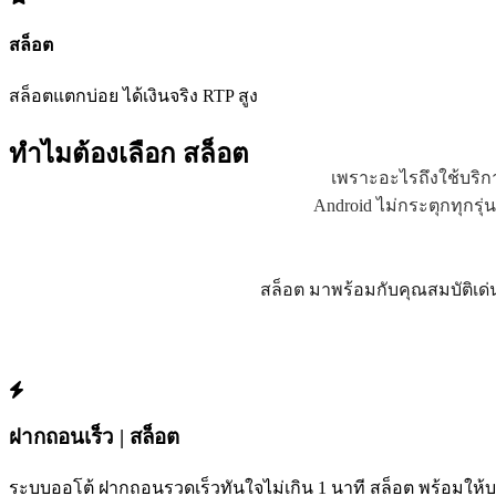
สล็อต
สล็อตแตกบ่อย ได้เงินจริง RTP สูง
ทำไมต้องเลือก
สล็อต
เพราะอะไรถึงใช้บริกา
Android ไม่กระตุกทุกรุ
สล็อต มาพร้อมกับคุณสมบัติเด่นท
ฝากถอนเร็ว | สล็อต
ระบบออโต้ ฝากถอนรวดเร็วทันใจไม่เกิน 1 นาที สล็อต พร้อมให้บ