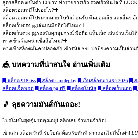
สูตรสล็อต aiขั้นต่ำ 10 บาท ทำรายการเร็ว รวดเร็วทันใจ ที่ LUC
สล็อตวอเลทมีโปรอะไร?
สล็อตวอเลทมีโปรมากมาย โบนัสต้อนรับ คืนยอดเสีย และอื่นๆ อีก
สล็อตเว็บตรง pgเล่นบนมือถือได้ไหม?
สล็อตเว็บตรง pgรองรับทุกอุปกรณ์ มือถือ แท็บเล็ต เล่นผ่านเว็บได
ทางเข้าสล็อตน่าเชื่อถือไหม?
ทางเข้าสล็อตมั่นคงปลอดภัย เข้ารหัส SSL ปกป้องความเป็นส่วนต
🎪 บทความที่น่าสนใจ
อ่านเพิ่มเติม
สล็อต 918kiss
สล็อต simpleplay
เว็บสล็อตมาแรง 2026
สล
สล็อตแจ็คพอต
สล็อต pg ฟรี
สล็อตโบนัส
สล็อตเว็บนอก
🎵 ลุยความมันส์กันเถอะ!
โปรโมชั่นสุดคุ้มรอคุณอยู่! คลิกเลย จำนวนจำกัด!
เข้าเล่น สล็อต วันนี้ รับโบนัสต้อนรับทันที ฝากถอนไม่มีขั้นต่ำ!
LU