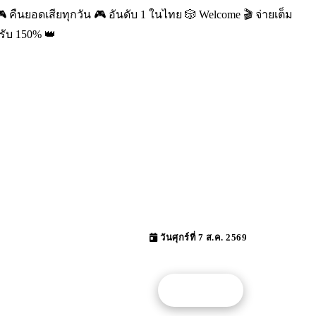
ด 🎮 คืนยอดเสียทุกวัน 🎮 อันดับ 1 ในไทย 🎲 Welcome 🎬 จ่ายเต็ม
นรับ 150% 👑
วันศุกร์ที่ 7 ส.ค. 2569
รับโปรนี้