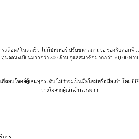
รสล็อต? โหลดเร็ว ไม่มีบัฟเฟอร์ ปรับขนาดตามจอ รองรับคอมพิวเต
่น ทุนจดทะเบียนมากกว่า 800 ล้าน ดูแลสมาชิกมากกว่า 50,000 ท่าน
ี่ตอบโจทย์ผู้เล่นทุกระดับ ไม่ว่าจะเป็นมือใหม่หรือมือเก๋า โดย
LU
วางใจจากผู้เล่นจำนวนมาก
ริการ