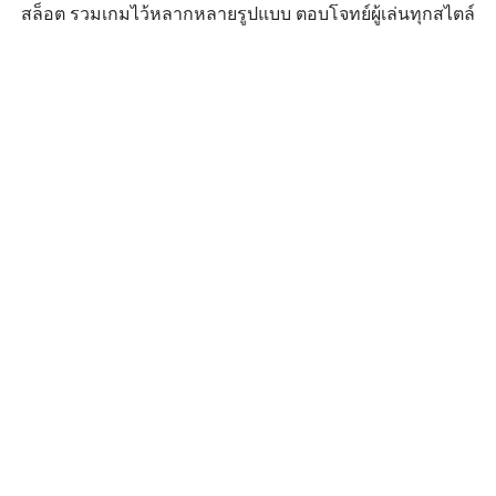
สล็อต รวมเกมไว้หลากหลายรูปแบบ ตอบโจทย์ผู้เล่นทุกสไตล์