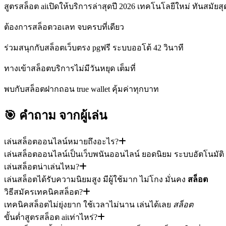
สูตรสล็อต aiเปิดให้บริการล่าสุดปี 2026 เทคโนโลยีใหม่ ทันสมัยสุ
ต้องการสล็อตวอเลท จบครบที่เดียว
ร่วมสนุกกับสล็อตเว็บตรง pgฟรี ระบบออโต้ 42 วินาที
ทางเข้าสล็อตบริการไม่มีวันหยุด เต็มที่
พบกับสล็อตฝากถอน true wallet คุ้มค่าทุกบาท
🎯 คำถาม
จากผู้เล่น
เล่นสล็อตออนไลน์หมายถึงอะไร?
เล่นสล็อตออนไลน์เป็นเว็บพนันออนไลน์ ยอดนิยม ระบบอัตโนมัติ ท
เล่นสล็อตน่าเล่นไหม?
เล่นสล็อตได้รับความนิยมสูง มีผู้ใช้มาก ไม่โกง มั่นคง
สล็อต
วิธีสมัครเทคนิคสล็อต?
เทคนิคสล็อตไม่ยุ่งยาก ใช้เวลาไม่นาน เล่นได้เลย
สล็อต
ขั้นต่ำสูตรสล็อต aiเท่าไหร่?