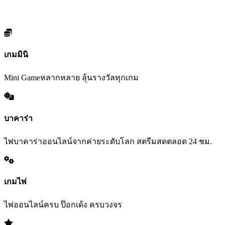
เกมมินิ
Mini Gameหลากหลาย ลุ้นรางวัลทุกเกม
บาคาร่า
ไพ่บาคาร่าออนไลน์จากค่ายระดับโลก สตรีมสดตลอด 24 ชม.
เกมไพ่
ไพ่ออนไลน์ครบ ป๊อกเด้ง ครบวงจร