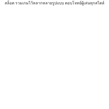
สล็อต รวมเกมไว้หลากหลายรูปแบบ ตอบโจทย์ผู้เล่นทุกสไตล์