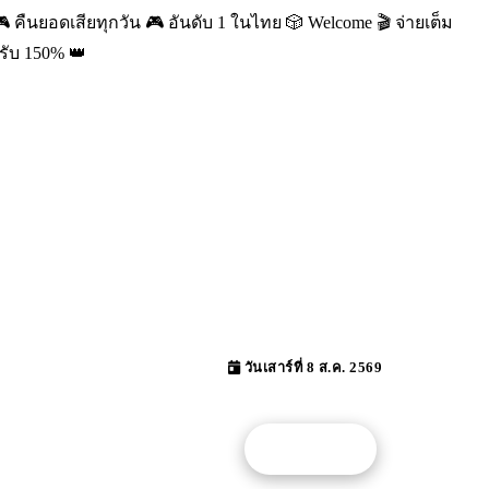
ด 🎮 คืนยอดเสียทุกวัน 🎮 อันดับ 1 ในไทย 🎲 Welcome 🎬 จ่ายเต็ม
นรับ 150% 👑
วันเสาร์ที่ 8 ส.ค. 2569
รับโปรนี้