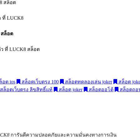
K8 สล็อต
 ที่ LUCK8
้
สล็อต
ัว ที่ LUCK8 สล็อต
็อต ios
สล็อตเว็บตรง 100
สล็อตทดลองเล่น joker
สล็อต jok
สล็อตเว็บตรง ลิขสิทธิ์แท้
สล็อต joker
สล็อตออโต้
สล็อตถอน
CK8
การันตีความปลอดภัยและความมั่นคงทางการเงิน