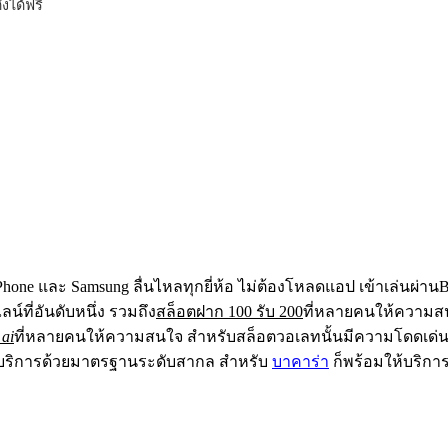
งได้ฟรี
iPhone และ Samsung ลื่นไหลทุกยี่ห้อ ไม่ต้องโหลดแอป เข้าเล่นผ่าน
์ที่อันดับหนึ่ง รวมถึง
สล็อตฝาก 100 รับ 200
ที่หลายคนให้ความส
ai
ที่หลายคนให้ความสนใจ สำหรับสล็อตวอเลทนั้นมีความโดดเด่น
บริการด้วยมาตรฐานระดับสากล สำหรับ
บาคาร่า
ก็พร้อมให้บริการ