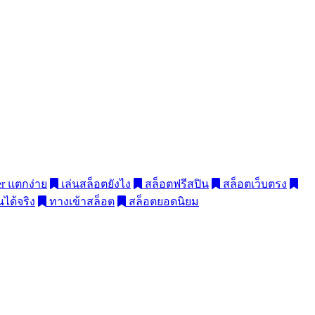
er แตกง่าย
เล่นสล็อตยังไง
สล็อตฟรีสปิน
สล็อตเว็บตรง
ได้จริง
ทางเข้าสล็อต
สล็อตยอดนิยม