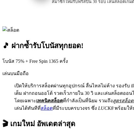
สมาชิกใหม่รับฟรีสปิน 30 รอบ เล่นสล็อตเกมดั
🎵 ฝากซ้ำรับโบนัสทุกยอด!
โบนัส 75% + Free Spin 1365 ครั้ง
เล่นบนมือถือ
เปิดให้บริการสล็อตผ่านทุกอุปกรณ์ ลื่นไหลไม่ค้าง รองรับ 
เต็ม ฝากถอนออโต้ รวดเร็วภายใน 30 วิ และเล่นสล็อตออนไลน
โดยเฉพาะ
เทคนิคสล็อต
ที่กำลังเป็นที่นิยม รวมถึง
สูตรสล็อต 
เล่นได้ทันทีที่
สล็อต
ที่มีระบบครบวงจร ซึ่ง
LUCK8
พร้อมให้
🎬 เกมใหม่
อัพเดตล่าสุด