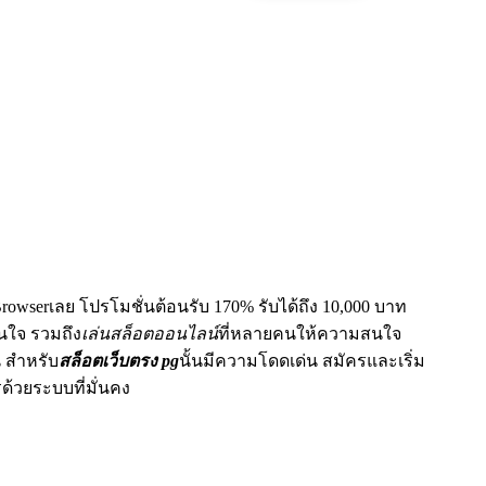
Browserเลย โปรโมชั่นต้อนรับ 170% รับได้ถึง 10,000 บาท
นใจ รวมถึง
เล่นสล็อตออนไลน์
ที่หลายคนให้ความสนใจ
 สำหรับ
สล็อตเว็บตรง pg
นั้นมีความโดดเด่น สมัครและเริ่ม
ด้วยระบบที่มั่นคง