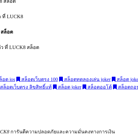
K8 สล็อต
 ที่ LUCK8
้
สล็อต
ัว ที่ LUCK8 สล็อต
็อต ios
สล็อตเว็บตรง 100
สล็อตทดลองเล่น joker
สล็อต jok
สล็อตเว็บตรง ลิขสิทธิ์แท้
สล็อต joker
สล็อตออโต้
สล็อตถอน
CK8
การันตีความปลอดภัยและความมั่นคงทางการเงิน