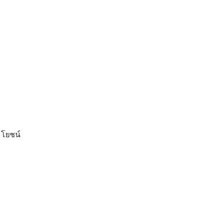
ระโยชน์