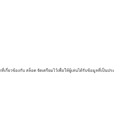
าที่เกี่ยวข้องกับ สล็อต จัดเตรียมไว้เพื่อให้ผู้เล่นได้รับข้อมูลที่เป็นป