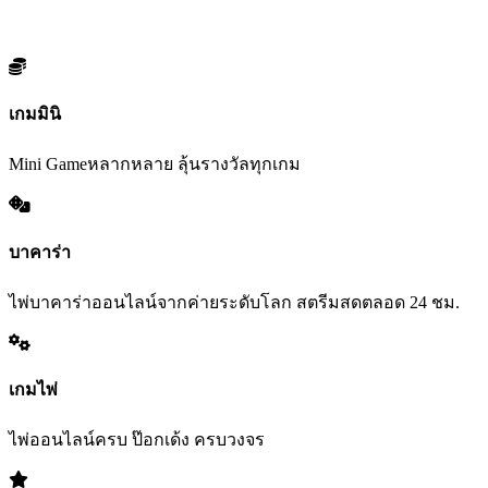
เกมมินิ
Mini Gameหลากหลาย ลุ้นรางวัลทุกเกม
บาคาร่า
ไพ่บาคาร่าออนไลน์จากค่ายระดับโลก สตรีมสดตลอด 24 ชม.
เกมไพ่
ไพ่ออนไลน์ครบ ป๊อกเด้ง ครบวงจร