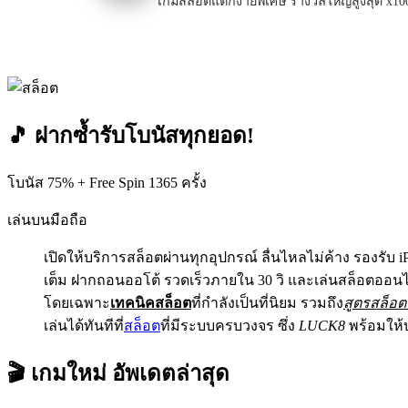
เกมสล็อตแตกง่ายพิเศษ รางวัลใหญ่สูงสุด x100 
🎵 ฝากซ้ำรับโบนัสทุกยอด!
โบนัส 75% + Free Spin 1365 ครั้ง
เล่นบนมือถือ
เปิดให้บริการสล็อตผ่านทุกอุปกรณ์ ลื่นไหลไม่ค้าง รองรับ 
เต็ม ฝากถอนออโต้ รวดเร็วภายใน 30 วิ และเล่นสล็อตออนไลน
โดยเฉพาะ
เทคนิคสล็อต
ที่กำลังเป็นที่นิยม รวมถึง
สูตรสล็อต 
เล่นได้ทันทีที่
สล็อต
ที่มีระบบครบวงจร ซึ่ง
LUCK8
พร้อมให้
🎬 เกมใหม่
อัพเดตล่าสุด