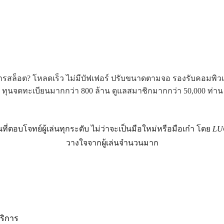
รสล็อต? โหลดเร็ว ไม่มีบัฟเฟอร์ ปรับขนาดตามจอ รองรับคอมพิวเต
่น ทุนจดทะเบียนมากกว่า 800 ล้าน ดูแลสมาชิกมากกว่า 50,000 ท่าน
ี่ตอบโจทย์ผู้เล่นทุกระดับ ไม่ว่าจะเป็นมือใหม่หรือมือเก๋า โดย
LU
วางใจจากผู้เล่นจำนวนมาก
ริการ