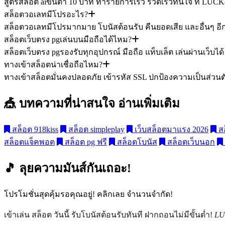
สูตรสล็อต aiขั้นต่ำ 10 บาท ทำรายการเร็ว รวดเร็วทันใจ ที่ LUC
สล็อตวอเลทมีโปรอะไร?
สล็อตวอเลทมีโปรมากมาย โบนัสต้อนรับ คืนยอดเสีย และอื่นๆ อีก
สล็อตเว็บตรง pgเล่นบนมือถือได้ไหม?
สล็อตเว็บตรง pgรองรับทุกอุปกรณ์ มือถือ แท็บเล็ต เล่นผ่านเว็บได
ทางเข้าสล็อตน่าเชื่อถือไหม?
ทางเข้าสล็อตมั่นคงปลอดภัย เข้ารหัส SSL ปกป้องความเป็นส่วนต
🎪 บทความที่น่าสนใจ
อ่านเพิ่มเติม
สล็อต 918kiss
สล็อต simpleplay
เว็บสล็อตมาแรง 2026
สล
สล็อตแจ็คพอต
สล็อต pg ฟรี
สล็อตโบนัส
สล็อตเว็บนอก
🎵 ลุยความมันส์กันเถอะ!
โปรโมชั่นสุดคุ้มรอคุณอยู่! คลิกเลย จำนวนจำกัด!
เข้าเล่น สล็อต วันนี้ รับโบนัสต้อนรับทันที ฝากถอนไม่มีขั้นต่ำ!
LU