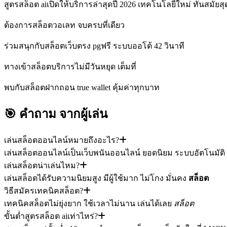
สูตรสล็อต aiเปิดให้บริการล่าสุดปี 2026 เทคโนโลยีใหม่ ทันสมัยสุ
ต้องการสล็อตวอเลท จบครบที่เดียว
ร่วมสนุกกับสล็อตเว็บตรง pgฟรี ระบบออโต้ 42 วินาที
ทางเข้าสล็อตบริการไม่มีวันหยุด เต็มที่
พบกับสล็อตฝากถอน true wallet คุ้มค่าทุกบาท
🎯 คำถาม
จากผู้เล่น
เล่นสล็อตออนไลน์หมายถึงอะไร?
เล่นสล็อตออนไลน์เป็นเว็บพนันออนไลน์ ยอดนิยม ระบบอัตโนมัติ ท
เล่นสล็อตน่าเล่นไหม?
เล่นสล็อตได้รับความนิยมสูง มีผู้ใช้มาก ไม่โกง มั่นคง
สล็อต
วิธีสมัครเทคนิคสล็อต?
เทคนิคสล็อตไม่ยุ่งยาก ใช้เวลาไม่นาน เล่นได้เลย
สล็อต
ขั้นต่ำสูตรสล็อต aiเท่าไหร่?