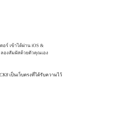
อร์ เข้าได้ผ่าน iOS &
 ลองสัมผัสด้วยตัวคุณเอง
CK8
เป็นเว็บตรงที่ได้รับความไว้