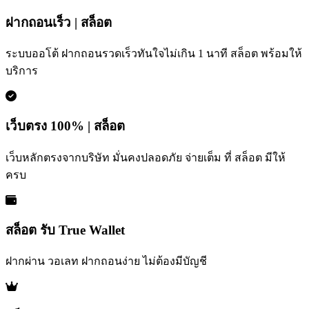
ฝากถอนเร็ว | สล็อต
ระบบออโต้ ฝากถอนรวดเร็วทันใจไม่เกิน 1 นาที สล็อต พร้อมให้
บริการ
เว็บตรง 100% | สล็อต
เว็บหลักตรงจากบริษัท มั่นคงปลอดภัย จ่ายเต็ม ที่ สล็อต มีให้
ครบ
สล็อต รับ True Wallet
ฝากผ่าน วอเลท ฝากถอนง่าย ไม่ต้องมีบัญชี