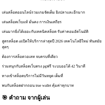
เล่นสล็อตออนไลน์รวมเกมจัดเต็ม ยิงปลาและอีกมาก
เล่นสล็อตเว็บแท้ มั่นคง การเงินเสถียร
เล่นมากยิ่งได้เยอะกับเทคนิคสล็อต รับค่าคอมอัตโนมัติ
สูตรสล็อต aiเปิดให้บริการล่าสุดปี 2026 เทคโนโลยีใหม่ ทันสมัย
สุดๆ
ต้องการสล็อตวอเลท จบครบที่เดียว
ร่วมสนุกกับสล็อตเว็บตรง pgฟรี ระบบออโต้ 42 วินาที
ทางเข้าสล็อตบริการไม่มีวันหยุด เต็มที่
พบกับสล็อตฝากถอน true wallet คุ้มค่าทุกบาท
🎯 คำถาม
จากผู้เล่น