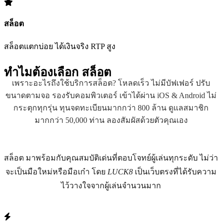
สล็อต
สล็อตแตกบ่อย ได้เงินจริง RTP สูง
ทำไมต้องเลือก
สล็อต
เพราะอะไรถึงใช้บริการสล็อต? โหลดเร็ว ไม่มีบัฟเฟอร์ ปรับ
ขนาดตามจอ รองรับคอมพิวเตอร์ เข้าได้ผ่าน iOS & Android ไม่
กระตุกทุกรุ่น ทุนจดทะเบียนมากกว่า 800 ล้าน ดูแลสมาชิก
มากกว่า 50,000 ท่าน ลองสัมผัสด้วยตัวคุณเอง
สล็อต มาพร้อมกับคุณสมบัติเด่นที่ตอบโจทย์ผู้เล่นทุกระดับ ไม่ว่า
จะเป็นมือใหม่หรือมือเก๋า โดย
LUCK8
เป็นเว็บตรงที่ได้รับความ
ไว้วางใจจากผู้เล่นจำนวนมาก