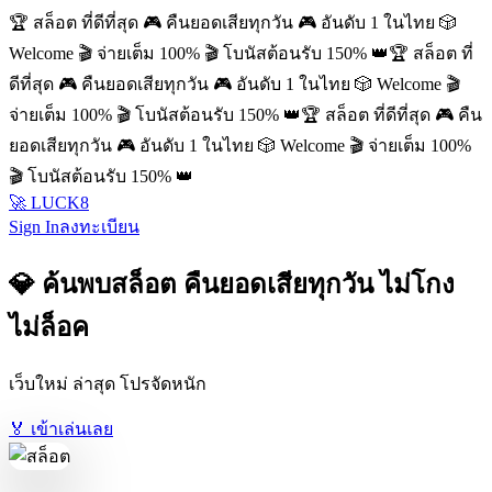
🏆 สล็อต ที่ดีที่สุด 🎮 คืนยอดเสียทุกวัน 🎮 อันดับ 1 ในไทย 🎲
Welcome 🎬 จ่ายเต็ม 100% 🎬 โบนัสต้อนรับ 150% 👑
🏆 สล็อต ที่
ดีที่สุด 🎮 คืนยอดเสียทุกวัน 🎮 อันดับ 1 ในไทย 🎲 Welcome 🎬
จ่ายเต็ม 100% 🎬 โบนัสต้อนรับ 150% 👑
🏆 สล็อต ที่ดีที่สุด 🎮 คืน
ยอดเสียทุกวัน 🎮 อันดับ 1 ในไทย 🎲 Welcome 🎬 จ่ายเต็ม 100%
🎬 โบนัสต้อนรับ 150% 👑
🚀 LUCK8
Sign In
ลงทะเบียน
💎 ค้นพบสล็อต คืนยอดเสียทุกวัน ไม่โกง
ไม่ล็อค
เว็บใหม่ ล่าสุด โปรจัดหนัก
🏅 เข้าเล่นเลย