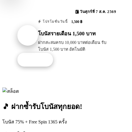
วันศุกร์ที่ 7 ส.ค. 2569
1,500 ฿
โปรโมชั่นวันนี้
โบนัสรายเดือน 1,500 บาท
ฝากสะสมครบ 10,000 บาทต่อเดือน รับ
โบนัส 1,500 บาท อัตโนมัติ
รับโปรนี้
🎵 ฝากซ้ำรับโบนัสทุกยอด!
โบนัส 75% + Free Spin 1365 ครั้ง