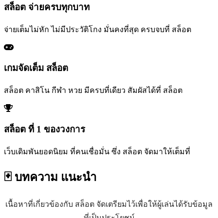
สล็อต จ่ายครบทุกบาท
จ่ายเต็มไม่หัก ไม่มีประวัติโกง มั่นคงที่สุด ครบจบที่ สล็อต
เกมจัดเต็ม สล็อต
สล็อต คาสิโน กีฬา หวย มีครบที่เดียว สัมผัสได้ที่ สล็อต
สล็อต ที่ 1 ของวงการ
เว็บเดิมพันยอดนิยม ที่คนเชื่อมั่น ซึ่ง สล็อต จัดมาให้เต็มที่
🃏 บทความ
แนะนำ
เนื้อหาที่เกี่ยวข้องกับ สล็อต จัดเตรียมไว้เพื่อให้ผู้เล่นได้รับข้อมูล
ที่เป็นประโยชน์