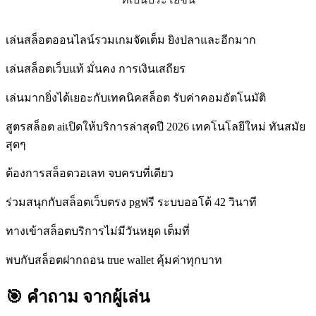
เล่นสล็อตออนไลน์รวมเกมจัดเต็ม ยิงปลาและอีกมาก
เล่นสล็อตเว็บแท้ มั่นคง การเงินเสถียร
เล่นมากยิ่งได้เยอะกับเทคนิคสล็อต รับค่าคอมอัตโนมัติ
สูตรสล็อต aiเปิดให้บริการล่าสุดปี 2026 เทคโนโลยีใหม่ ทันสมัย
สุดๆ
ต้องการสล็อตวอเลท จบครบที่เดียว
ร่วมสนุกกับสล็อตเว็บตรง pgฟรี ระบบออโต้ 42 วินาที
ทางเข้าสล็อตบริการไม่มีวันหยุด เต็มที่
พบกับสล็อตฝากถอน true wallet คุ้มค่าทุกบาท
🎯 คำถาม
จากผู้เล่น