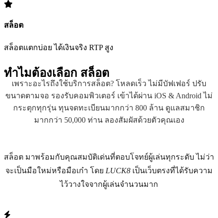
สล็อต
สล็อตแตกบ่อย ได้เงินจริง RTP สูง
ทำไมต้องเลือก
สล็อต
เพราะอะไรถึงใช้บริการสล็อต? โหลดเร็ว ไม่มีบัฟเฟอร์ ปรับ
ขนาดตามจอ รองรับคอมพิวเตอร์ เข้าได้ผ่าน iOS & Android ไม่
กระตุกทุกรุ่น ทุนจดทะเบียนมากกว่า 800 ล้าน ดูแลสมาชิก
มากกว่า 50,000 ท่าน ลองสัมผัสด้วยตัวคุณเอง
สล็อต มาพร้อมกับคุณสมบัติเด่นที่ตอบโจทย์ผู้เล่นทุกระดับ ไม่ว่า
จะเป็นมือใหม่หรือมือเก๋า โดย
LUCK8
เป็นเว็บตรงที่ได้รับความ
ไว้วางใจจากผู้เล่นจำนวนมาก