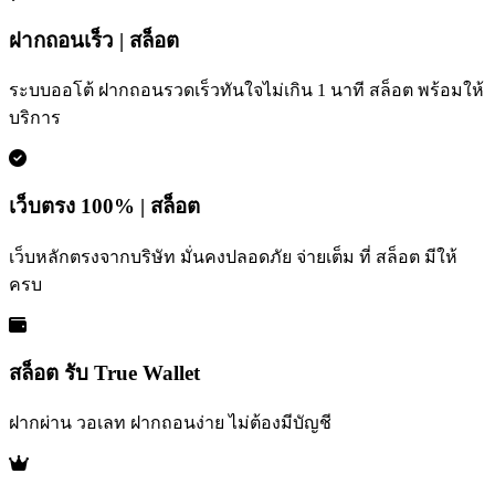
ฝากถอนเร็ว | สล็อต
ระบบออโต้ ฝากถอนรวดเร็วทันใจไม่เกิน 1 นาที สล็อต พร้อมให้
บริการ
เว็บตรง 100% | สล็อต
เว็บหลักตรงจากบริษัท มั่นคงปลอดภัย จ่ายเต็ม ที่ สล็อต มีให้
ครบ
สล็อต รับ True Wallet
ฝากผ่าน วอเลท ฝากถอนง่าย ไม่ต้องมีบัญชี