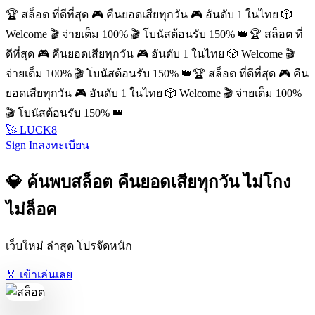
🏆 สล็อต ที่ดีที่สุด 🎮 คืนยอดเสียทุกวัน 🎮 อันดับ 1 ในไทย 🎲
Welcome 🎬 จ่ายเต็ม 100% 🎬 โบนัสต้อนรับ 150% 👑
🏆 สล็อต ที่
ดีที่สุด 🎮 คืนยอดเสียทุกวัน 🎮 อันดับ 1 ในไทย 🎲 Welcome 🎬
จ่ายเต็ม 100% 🎬 โบนัสต้อนรับ 150% 👑
🏆 สล็อต ที่ดีที่สุด 🎮 คืน
ยอดเสียทุกวัน 🎮 อันดับ 1 ในไทย 🎲 Welcome 🎬 จ่ายเต็ม 100%
🎬 โบนัสต้อนรับ 150% 👑
🚀 LUCK8
Sign In
ลงทะเบียน
💎 ค้นพบสล็อต คืนยอดเสียทุกวัน ไม่โกง
ไม่ล็อค
เว็บใหม่ ล่าสุด โปรจัดหนัก
🏅 เข้าเล่นเลย