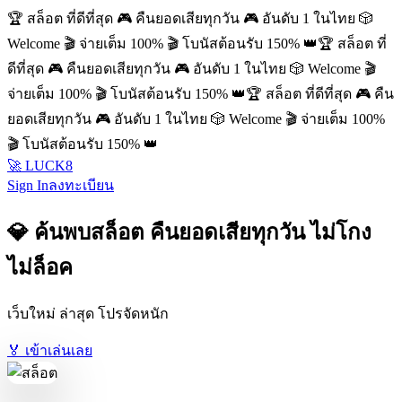
🏆 สล็อต ที่ดีที่สุด 🎮 คืนยอดเสียทุกวัน 🎮 อันดับ 1 ในไทย 🎲
Welcome 🎬 จ่ายเต็ม 100% 🎬 โบนัสต้อนรับ 150% 👑
🏆 สล็อต ที่
ดีที่สุด 🎮 คืนยอดเสียทุกวัน 🎮 อันดับ 1 ในไทย 🎲 Welcome 🎬
จ่ายเต็ม 100% 🎬 โบนัสต้อนรับ 150% 👑
🏆 สล็อต ที่ดีที่สุด 🎮 คืน
ยอดเสียทุกวัน 🎮 อันดับ 1 ในไทย 🎲 Welcome 🎬 จ่ายเต็ม 100%
🎬 โบนัสต้อนรับ 150% 👑
🚀 LUCK8
Sign In
ลงทะเบียน
💎 ค้นพบสล็อต คืนยอดเสียทุกวัน ไม่โกง
ไม่ล็อค
เว็บใหม่ ล่าสุด โปรจัดหนัก
🏅 เข้าเล่นเลย