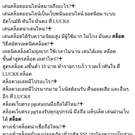
เล่นสล็อตออนไลน์หมายถึงอะไร?
เล่นสล็อตออนไลน์เป็นเว็บพนันออนไลน์ ยอดนิยม ระบบ
อัตโนมัติ ทันใจ มั่นคง ที่ LUCK8
เล่นสล็อตน่าเล่นไหม?
เล่นสล็อตได้รับความนิยมสูง มีผู้ใช้มาก ไม่โกง มั่นคง
สล็อต
วิธีสมัครเทคนิคสล็อต?
เทคนิคสล็อตไม่ยุ่งยาก ใช้เวลาไม่นาน เล่นได้เลย
สล็อต
ขั้นต่ำสูตรสล็อต aiเท่าไหร่?
สูตรสล็อต aiขั้นต่ำ 10 บาท ทำรายการเร็ว รวดเร็วทันใจ ที่
LUCK8 สล็อต
สล็อตวอเลทมีโปรอะไร?
สล็อตวอเลทมีโปรมากมาย โบนัสต้อนรับ คืนยอดเสีย และอื่นๆ
อีก ที่ LUCK8
สล็อตเว็บตรง pgเล่นบนมือถือได้ไหม?
สล็อตเว็บตรง pgรองรับทุกอุปกรณ์ มือถือ แท็บเล็ต เล่นผ่านเว็บ
ได้
สล็อต
ทางเข้าสล็อตน่าเชื่อถือไหม?
ทางเข้าสล็อตมั่นคงปลอดภัย เข้ารหัส SSL ปกป้องความเป็นส่วน