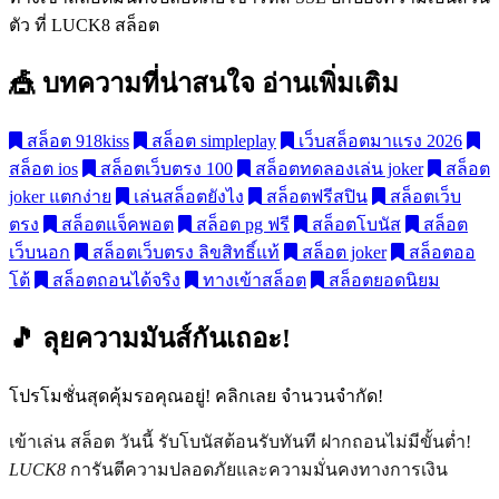
ตัว ที่ LUCK8 สล็อต
🎪 บทความที่น่าสนใจ
อ่านเพิ่มเติม
สล็อต 918kiss
สล็อต simpleplay
เว็บสล็อตมาแรง 2026
สล็อต ios
สล็อตเว็บตรง 100
สล็อตทดลองเล่น joker
สล็อต
joker แตกง่าย
เล่นสล็อตยังไง
สล็อตฟรีสปิน
สล็อตเว็บ
ตรง
สล็อตแจ็คพอต
สล็อต pg ฟรี
สล็อตโบนัส
สล็อต
เว็บนอก
สล็อตเว็บตรง ลิขสิทธิ์แท้
สล็อต joker
สล็อตออ
โต้
สล็อตถอนได้จริง
ทางเข้าสล็อต
สล็อตยอดนิยม
🎵 ลุยความมันส์กันเถอะ!
โปรโมชั่นสุดคุ้มรอคุณอยู่! คลิกเลย จำนวนจำกัด!
เข้าเล่น สล็อต วันนี้ รับโบนัสต้อนรับทันที ฝากถอนไม่มีขั้นต่ำ!
LUCK8
การันตีความปลอดภัยและความมั่นคงทางการเงิน