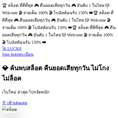
🏆 สล็อต ที่ดีที่สุด 🎮 คืนยอดเสียทุกวัน 🎮 อันดับ 1 ในไทย 🎲
Welcome 🎬 จ่ายเต็ม 100% 🎬 โบนัสต้อนรับ 150% 👑
🏆 สล็อต ที่
ดีที่สุด 🎮 คืนยอดเสียทุกวัน 🎮 อันดับ 1 ในไทย 🎲 Welcome 🎬
จ่ายเต็ม 100% 🎬 โบนัสต้อนรับ 150% 👑
🏆 สล็อต ที่ดีที่สุด 🎮 คืน
ยอดเสียทุกวัน 🎮 อันดับ 1 ในไทย 🎲 Welcome 🎬 จ่ายเต็ม 100%
🎬 โบนัสต้อนรับ 150% 👑
🚀 LUCK8
Sign In
ลงทะเบียน
💎 ค้นพบสล็อต คืนยอดเสียทุกวัน ไม่โกง
ไม่ล็อค
เว็บใหม่ ล่าสุด โปรจัดหนัก
🏅 เข้าเล่นเลย