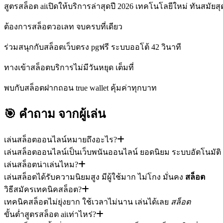
สูตรสล็อต aiเปิดให้บริการล่าสุดปี 2026 เทคโนโลยีใหม่ ทันสมัยสุ
ต้องการสล็อตวอเลท จบครบที่เดียว
ร่วมสนุกกับสล็อตเว็บตรง pgฟรี ระบบออโต้ 42 วินาที
ทางเข้าสล็อตบริการไม่มีวันหยุด เต็มที่
พบกับสล็อตฝากถอน true wallet คุ้มค่าทุกบาท
🎯 คำถาม
จากผู้เล่น
เล่นสล็อตออนไลน์หมายถึงอะไร?
เล่นสล็อตออนไลน์เป็นเว็บพนันออนไลน์ ยอดนิยม ระบบอัตโนมัติ ท
เล่นสล็อตน่าเล่นไหม?
เล่นสล็อตได้รับความนิยมสูง มีผู้ใช้มาก ไม่โกง มั่นคง
สล็อต
วิธีสมัครเทคนิคสล็อต?
เทคนิคสล็อตไม่ยุ่งยาก ใช้เวลาไม่นาน เล่นได้เลย
สล็อต
ขั้นต่ำสูตรสล็อต aiเท่าไหร่?