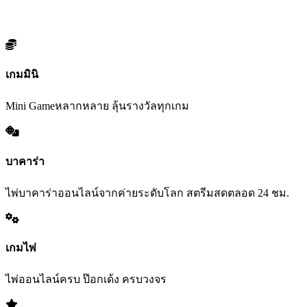
เกมมินิ
Mini Gameหลากหลาย ลุ้นรางวัลทุกเกม
บาคาร่า
ไพ่บาคาร่าออนไลน์จากค่ายระดับโลก สตรีมสดตลอด 24 ชม.
เกมไพ่
ไพ่ออนไลน์ครบ ป๊อกเด้ง ครบวงจร