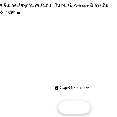
ด 🎮 คืนยอดเสียทุกวัน 🎮 อันดับ 1 ในไทย 🎲 Welcome 🎬 จ่ายเต็ม
นรับ 150% 👑
วันศุกร์ที่ 7 ส.ค. 2569
รับโปรนี้