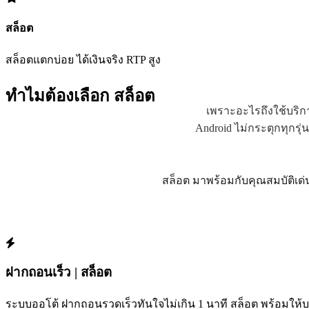
สล็อต
สล็อตแตกบ่อย ได้เงินจริง RTP สูง
ทำไมต้องเลือก
สล็อต
เพราะอะไรถึงใช้บริกา
Android ไม่กระตุกทุกรุ
สล็อต มาพร้อมกับคุณสมบัติเด่นท
ฝากถอนเร็ว | สล็อต
ระบบออโต้ ฝากถอนรวดเร็วทันใจไม่เกิน 1 นาที สล็อต พร้อมให้บ