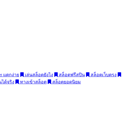
er แตกง่าย
เล่นสล็อตยังไง
สล็อตฟรีสปิน
สล็อตเว็บตรง
ได้จริง
ทางเข้าสล็อต
สล็อตยอดนิยม