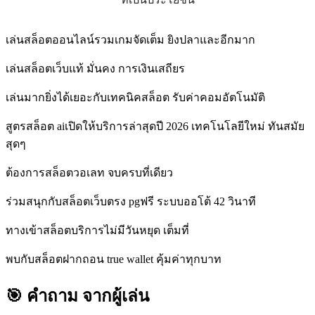
เล่นสล็อตออนไลน์รวมเกมจัดเต็ม ยิงปลาและอีกมาก
เล่นสล็อตเว็บแท้ มั่นคง การเงินเสถียร
เล่นมากยิ่งได้เยอะกับเทคนิคสล็อต รับค่าคอมอัตโนมัติ
สูตรสล็อต aiเปิดให้บริการล่าสุดปี 2026 เทคโนโลยีใหม่ ทันสมัย
สุดๆ
ต้องการสล็อตวอเลท จบครบที่เดียว
ร่วมสนุกกับสล็อตเว็บตรง pgฟรี ระบบออโต้ 42 วินาที
ทางเข้าสล็อตบริการไม่มีวันหยุด เต็มที่
พบกับสล็อตฝากถอน true wallet คุ้มค่าทุกบาท
🎯 คำถาม
จากผู้เล่น