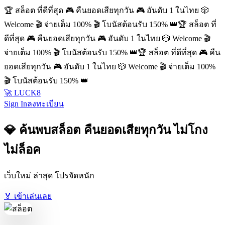
🏆 สล็อต ที่ดีที่สุด 🎮 คืนยอดเสียทุกวัน 🎮 อันดับ 1 ในไทย 🎲
Welcome 🎬 จ่ายเต็ม 100% 🎬 โบนัสต้อนรับ 150% 👑
🏆 สล็อต ที่
ดีที่สุด 🎮 คืนยอดเสียทุกวัน 🎮 อันดับ 1 ในไทย 🎲 Welcome 🎬
จ่ายเต็ม 100% 🎬 โบนัสต้อนรับ 150% 👑
🏆 สล็อต ที่ดีที่สุด 🎮 คืน
ยอดเสียทุกวัน 🎮 อันดับ 1 ในไทย 🎲 Welcome 🎬 จ่ายเต็ม 100%
🎬 โบนัสต้อนรับ 150% 👑
🚀 LUCK8
Sign In
ลงทะเบียน
💎 ค้นพบสล็อต คืนยอดเสียทุกวัน ไม่โกง
ไม่ล็อค
เว็บใหม่ ล่าสุด โปรจัดหนัก
🏅 เข้าเล่นเลย