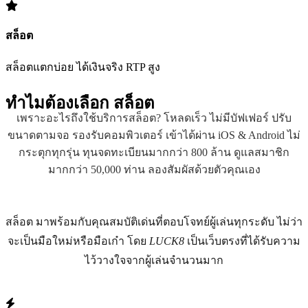
สล็อต
สล็อตแตกบ่อย ได้เงินจริง RTP สูง
ทำไมต้องเลือก
สล็อต
เพราะอะไรถึงใช้บริการสล็อต? โหลดเร็ว ไม่มีบัฟเฟอร์ ปรับ
ขนาดตามจอ รองรับคอมพิวเตอร์ เข้าได้ผ่าน iOS & Android ไม่
กระตุกทุกรุ่น ทุนจดทะเบียนมากกว่า 800 ล้าน ดูแลสมาชิก
มากกว่า 50,000 ท่าน ลองสัมผัสด้วยตัวคุณเอง
สล็อต มาพร้อมกับคุณสมบัติเด่นที่ตอบโจทย์ผู้เล่นทุกระดับ ไม่ว่า
จะเป็นมือใหม่หรือมือเก๋า โดย
LUCK8
เป็นเว็บตรงที่ได้รับความ
ไว้วางใจจากผู้เล่นจำนวนมาก