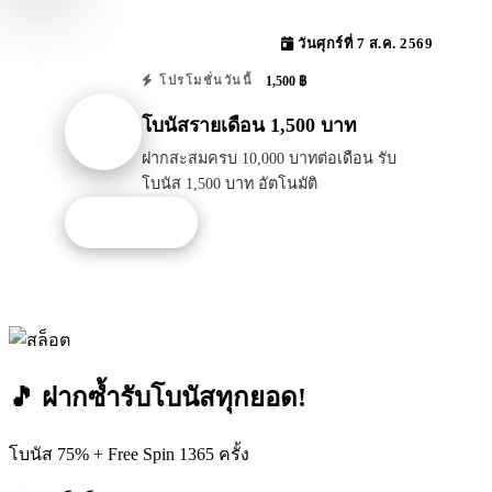
วันศุกร์ที่ 7 ส.ค. 2569
1,500 ฿
โปรโมชั่นวันนี้
โบนัสรายเดือน 1,500 บาท
ฝากสะสมครบ 10,000 บาทต่อเดือน รับ
โบนัส 1,500 บาท อัตโนมัติ
รับโปรนี้
🎵 ฝากซ้ำรับโบนัสทุกยอด!
โบนัส 75% + Free Spin 1365 ครั้ง