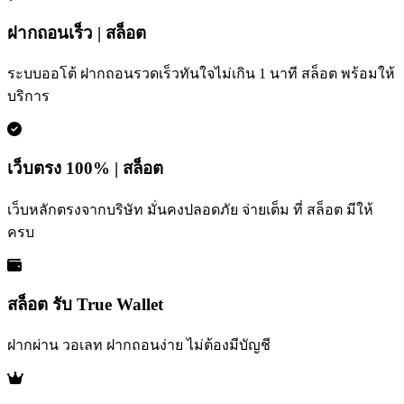
ฝากถอนเร็ว | สล็อต
ระบบออโต้ ฝากถอนรวดเร็วทันใจไม่เกิน 1 นาที สล็อต พร้อมให้
บริการ
เว็บตรง 100% | สล็อต
เว็บหลักตรงจากบริษัท มั่นคงปลอดภัย จ่ายเต็ม ที่ สล็อต มีให้
ครบ
สล็อต รับ True Wallet
ฝากผ่าน วอเลท ฝากถอนง่าย ไม่ต้องมีบัญชี