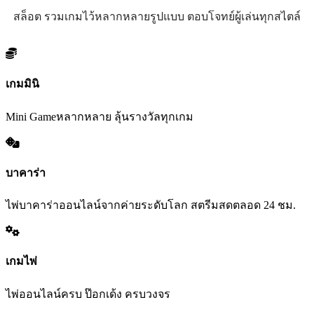
สล็อต รวมเกมไว้หลากหลายรูปแบบ ตอบโจทย์ผู้เล่นทุกสไตล์
เกมมินิ
Mini Gameหลากหลาย ลุ้นรางวัลทุกเกม
บาคาร่า
ไพ่บาคาร่าออนไลน์จากค่ายระดับโลก สตรีมสดตลอด 24 ชม.
เกมไพ่
ไพ่ออนไลน์ครบ ป๊อกเด้ง ครบวงจร