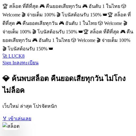
🏆 สล็อต ที่ดีที่สุด 🎮 คืนยอดเสียทุกวัน 🎮 อันดับ 1 ในไทย 🎲
Welcome 🎬 จ่ายเต็ม 100% 🎬 โบนัสต้อนรับ 150% 👑
🏆 สล็อต ที่
ดีที่สุด 🎮 คืนยอดเสียทุกวัน 🎮 อันดับ 1 ในไทย 🎲 Welcome 🎬
จ่ายเต็ม 100% 🎬 โบนัสต้อนรับ 150% 👑
🏆 สล็อต ที่ดีที่สุด 🎮 คืน
ยอดเสียทุกวัน 🎮 อันดับ 1 ในไทย 🎲 Welcome 🎬 จ่ายเต็ม 100%
🎬 โบนัสต้อนรับ 150% 👑
🚀 LUCK8
Sign In
ลงทะเบียน
💎 ค้นพบสล็อต คืนยอดเสียทุกวัน ไม่โกง
ไม่ล็อค
เว็บใหม่ ล่าสุด โปรจัดหนัก
🏅 เข้าเล่นเลย