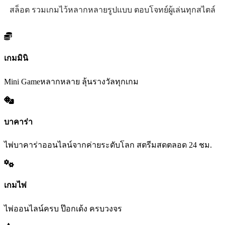
สล็อต รวมเกมไว้หลากหลายรูปแบบ ตอบโจทย์ผู้เล่นทุกสไตล์
เกมมินิ
Mini Gameหลากหลาย ลุ้นรางวัลทุกเกม
บาคาร่า
ไพ่บาคาร่าออนไลน์จากค่ายระดับโลก สตรีมสดตลอด 24 ชม.
เกมไพ่
ไพ่ออนไลน์ครบ ป๊อกเด้ง ครบวงจร