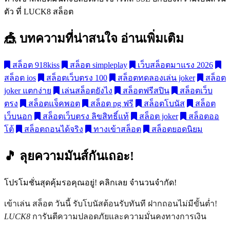
ตัว ที่ LUCK8 สล็อต
🎪 บทความที่น่าสนใจ
อ่านเพิ่มเติม
สล็อต 918kiss
สล็อต simpleplay
เว็บสล็อตมาแรง 2026
สล็อต ios
สล็อตเว็บตรง 100
สล็อตทดลองเล่น joker
สล็อต
joker แตกง่าย
เล่นสล็อตยังไง
สล็อตฟรีสปิน
สล็อตเว็บ
ตรง
สล็อตแจ็คพอต
สล็อต pg ฟรี
สล็อตโบนัส
สล็อต
เว็บนอก
สล็อตเว็บตรง ลิขสิทธิ์แท้
สล็อต joker
สล็อตออ
โต้
สล็อตถอนได้จริง
ทางเข้าสล็อต
สล็อตยอดนิยม
🎵 ลุยความมันส์กันเถอะ!
โปรโมชั่นสุดคุ้มรอคุณอยู่! คลิกเลย จำนวนจำกัด!
เข้าเล่น สล็อต วันนี้ รับโบนัสต้อนรับทันที ฝากถอนไม่มีขั้นต่ำ!
LUCK8
การันตีความปลอดภัยและความมั่นคงทางการเงิน