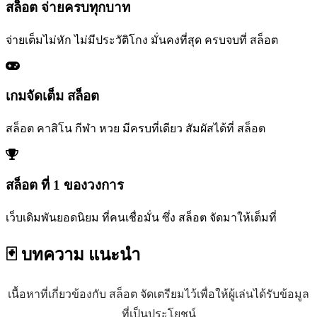
สล็อต จ่ายครบทุกบาท
จ่ายเต็มไม่หัก ไม่มีประวัติโกง มั่นคงที่สุด ครบจบที่ สล็อต
เกมจัดเต็ม สล็อต
สล็อต คาสิโน กีฬา หวย มีครบที่เดียว สัมผัสได้ที่ สล็อต
สล็อต ที่ 1 ของวงการ
เว็บเดิมพันยอดนิยม ที่คนเชื่อมั่น ซึ่ง สล็อต จัดมาให้เต็มที่
🃏 บทความ
แนะนำ
เนื้อหาที่เกี่ยวข้องกับ สล็อต จัดเตรียมไว้เพื่อให้ผู้เล่นได้รับข้อมูล
ที่เป็นประโยชน์