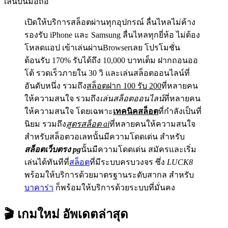
เล่นบนมือถือ
เปิดให้บริการสล็อตผ่านทุกอุปกรณ์ ลื่นไหลไม่ค้าง
รองรับ iPhone และ Samsung ลื่นไหลทุกยี่ห้อ ไม่ต้อง
โหลดแอป เข้าเล่นผ่านBrowserเลย โปรโมชั่น
ต้อนรับ 170% รับได้ถึง 10,000 บาทเต็ม ฝากถอนออ
โต้ รวดเร็วภายใน 30 วิ และเล่นสล็อตออนไลน์ที่
อันดับหนึ่ง รวมถึง
สล็อตฝาก 100 รับ 200
ที่หลายคน
ให้ความสนใจ รวมถึง
เล่นสล็อตออนไลน์
ที่หลายคน
ให้ความสนใจ โดยเฉพาะ
เทคนิคสล็อต
ที่กำลังเป็นที่
นิยม รวมถึง
สูตรสล็อต ai
ที่หลายคนให้ความสนใจ
สำหรับสล็อตวอเลทนั้นมีความโดดเด่น สำหรับ
สล็อตเว็บตรง pg
นั้นมีความโดดเด่น สมัครและเริ่ม
เล่นได้ทันทีที่
สล็อต
ที่มีระบบครบวงจร ซึ่ง
LUCK8
พร้อมให้บริการด้วยมาตรฐานระดับสากล สำหรับ
บาคาร่า
ก็พร้อมให้บริการด้วยระบบที่มั่นคง
🎬 เกมใหม่
อัพเดตล่าสุด