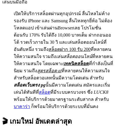
เล่นบนมือถือ
เปิดให้บริการสล็อตผ่านทุกอุปกรณ์ ลื่นไหลไม่ค้าง
รองรับ iPhone และ Samsung ลื่นไหลทุกยี่ห้อ ไม่ต้อง
โหลดแอป เข้าเล่นผ่านBrowserเลย โปรโมชั่น
ต้อนรับ 170% รับได้ถึง 10,000 บาทเต็ม ฝากถอนออ
โต้ รวดเร็วภายใน 30 วิ และเล่นสล็อตออนไลน์ที่
อันดับหนึ่ง รวมถึง
สล็อตฝาก 100 รับ 200
ที่หลายคน
ให้ความสนใจ รวมถึง
เล่นสล็อตออนไลน์
ที่หลายคน
ให้ความสนใจ โดยเฉพาะ
เทคนิคสล็อต
ที่กำลังเป็นที่
นิยม รวมถึง
สูตรสล็อต ai
ที่หลายคนให้ความสนใจ
สำหรับสล็อตวอเลทนั้นมีความโดดเด่น สำหรับ
สล็อตเว็บตรง pg
นั้นมีความโดดเด่น สมัครและเริ่ม
เล่นได้ทันทีที่
สล็อต
ที่มีระบบครบวงจร ซึ่ง
LUCK8
พร้อมให้บริการด้วยมาตรฐานระดับสากล สำหรับ
บาคาร่า
ก็พร้อมให้บริการด้วยระบบที่มั่นคง
🎬 เกมใหม่
อัพเดตล่าสุด