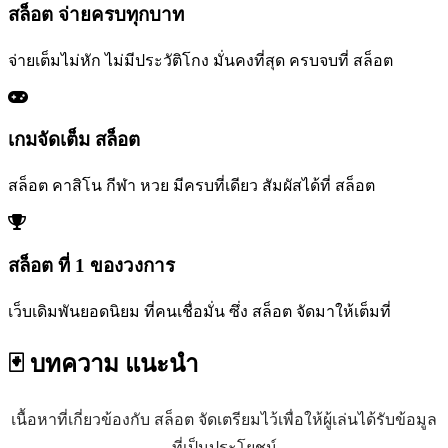
สล็อต จ่ายครบทุกบาท
จ่ายเต็มไม่หัก ไม่มีประวัติโกง มั่นคงที่สุด ครบจบที่ สล็อต
เกมจัดเต็ม สล็อต
สล็อต คาสิโน กีฬา หวย มีครบที่เดียว สัมผัสได้ที่ สล็อต
สล็อต ที่ 1 ของวงการ
เว็บเดิมพันยอดนิยม ที่คนเชื่อมั่น ซึ่ง สล็อต จัดมาให้เต็มที่
🃏 บทความ
แนะนำ
เนื้อหาที่เกี่ยวข้องกับ สล็อต จัดเตรียมไว้เพื่อให้ผู้เล่นได้รับข้อมูล
ที่เป็นประโยชน์