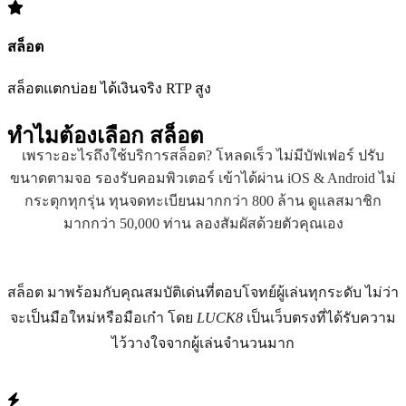
สล็อต
สล็อตแตกบ่อย ได้เงินจริง RTP สูง
ทำไมต้องเลือก
สล็อต
เพราะอะไรถึงใช้บริการสล็อต? โหลดเร็ว ไม่มีบัฟเฟอร์ ปรับ
ขนาดตามจอ รองรับคอมพิวเตอร์ เข้าได้ผ่าน iOS & Android ไม่
กระตุกทุกรุ่น ทุนจดทะเบียนมากกว่า 800 ล้าน ดูแลสมาชิก
มากกว่า 50,000 ท่าน ลองสัมผัสด้วยตัวคุณเอง
สล็อต มาพร้อมกับคุณสมบัติเด่นที่ตอบโจทย์ผู้เล่นทุกระดับ ไม่ว่า
จะเป็นมือใหม่หรือมือเก๋า โดย
LUCK8
เป็นเว็บตรงที่ได้รับความ
ไว้วางใจจากผู้เล่นจำนวนมาก