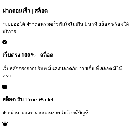
ฝากถอนเร็ว | สล็อต
ระบบออโต้ ฝากถอนรวดเร็วทันใจไม่เกิน 1 นาที สล็อต พร้อมให้
บริการ
เว็บตรง 100% | สล็อต
เว็บหลักตรงจากบริษัท มั่นคงปลอดภัย จ่ายเต็ม ที่ สล็อต มีให้
ครบ
สล็อต รับ True Wallet
ฝากผ่าน วอเลท ฝากถอนง่าย ไม่ต้องมีบัญชี