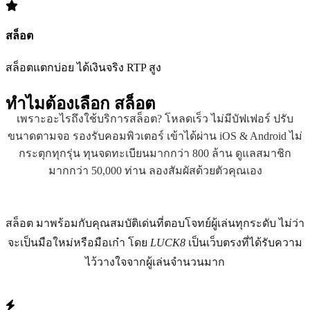
สล็อต
สล็อตแตกบ่อย ได้เงินจริง RTP สูง
ทำไมต้องเลือก
สล็อต
เพราะอะไรถึงใช้บริการสล็อต? โหลดเร็ว ไม่มีบัฟเฟอร์ ปรับ
ขนาดตามจอ รองรับคอมพิวเตอร์ เข้าได้ผ่าน iOS & Android ไม่
กระตุกทุกรุ่น ทุนจดทะเบียนมากกว่า 800 ล้าน ดูแลสมาชิก
มากกว่า 50,000 ท่าน ลองสัมผัสด้วยตัวคุณเอง
สล็อต มาพร้อมกับคุณสมบัติเด่นที่ตอบโจทย์ผู้เล่นทุกระดับ ไม่ว่า
จะเป็นมือใหม่หรือมือเก๋า โดย
LUCK8
เป็นเว็บตรงที่ได้รับความ
ไว้วางใจจากผู้เล่นจำนวนมาก