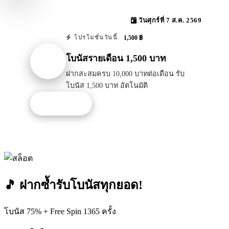
วันศุกร์ที่ 7 ส.ค. 2569
1,500 ฿
โปรโมชั่นวันนี้
โบนัสรายเดือน 1,500 บาท
ฝากสะสมครบ 10,000 บาทต่อเดือน รับ
โบนัส 1,500 บาท อัตโนมัติ
รับโปรนี้
🎵 ฝากซ้ำรับโบนัสทุกยอด!
โบนัส 75% + Free Spin 1365 ครั้ง