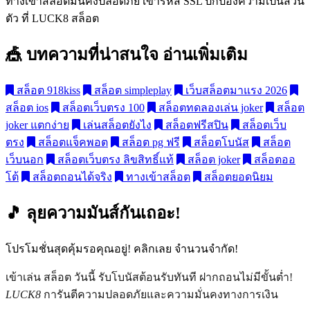
ทางเข้าสล็อตมั่นคงปลอดภัย เข้ารหัส SSL ปกป้องความเป็นส่วน
ตัว ที่ LUCK8 สล็อต
🎪 บทความที่น่าสนใจ
อ่านเพิ่มเติม
สล็อต 918kiss
สล็อต simpleplay
เว็บสล็อตมาแรง 2026
สล็อต ios
สล็อตเว็บตรง 100
สล็อตทดลองเล่น joker
สล็อต
joker แตกง่าย
เล่นสล็อตยังไง
สล็อตฟรีสปิน
สล็อตเว็บ
ตรง
สล็อตแจ็คพอต
สล็อต pg ฟรี
สล็อตโบนัส
สล็อต
เว็บนอก
สล็อตเว็บตรง ลิขสิทธิ์แท้
สล็อต joker
สล็อตออ
โต้
สล็อตถอนได้จริง
ทางเข้าสล็อต
สล็อตยอดนิยม
🎵 ลุยความมันส์กันเถอะ!
โปรโมชั่นสุดคุ้มรอคุณอยู่! คลิกเลย จำนวนจำกัด!
เข้าเล่น สล็อต วันนี้ รับโบนัสต้อนรับทันที ฝากถอนไม่มีขั้นต่ำ!
LUCK8
การันตีความปลอดภัยและความมั่นคงทางการเงิน