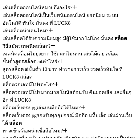
เล่นสล็อตออนไลน์หมายถึงอะไร?
เล่นสล็อตออนไลน์เป็นเว็บพนันออนไลน์ ยอดนิยม ระบบ
อัตโนมัติ ทันใจ มั่นคง ที่ LUCK8
เล่นสล็อตน่าเล่นไหม?
เล่นสล็อตได้รับความนิยมสูง มีผู้ใช้มาก ไม่โกง มั่นคง
สล็อต
วิธีสมัครเทคนิคสล็อต?
เทคนิคสล็อตไม่ยุ่งยาก ใช้เวลาไม่นาน เล่นได้เลย
สล็อต
ขั้นต่ำสูตรสล็อต aiเท่าไหร่?
สูตรสล็อต aiขั้นต่ำ 10 บาท ทำรายการเร็ว รวดเร็วทันใจ ที่
LUCK8 สล็อต
สล็อตวอเลทมีโปรอะไร?
สล็อตวอเลทมีโปรมากมาย โบนัสต้อนรับ คืนยอดเสีย และอื่นๆ
อีก ที่ LUCK8
สล็อตเว็บตรง pgเล่นบนมือถือได้ไหม?
สล็อตเว็บตรง pgรองรับทุกอุปกรณ์ มือถือ แท็บเล็ต เล่นผ่านเว็บ
ได้
สล็อต
ทางเข้าสล็อตน่าเชื่อถือไหม?