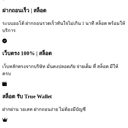
ฝากถอนเร็ว | สล็อต
ระบบออโต้ ฝากถอนรวดเร็วทันใจไม่เกิน 1 นาที สล็อต พร้อมให้
บริการ
เว็บตรง 100% | สล็อต
เว็บหลักตรงจากบริษัท มั่นคงปลอดภัย จ่ายเต็ม ที่ สล็อต มีให้
ครบ
สล็อต รับ True Wallet
ฝากผ่าน วอเลท ฝากถอนง่าย ไม่ต้องมีบัญชี