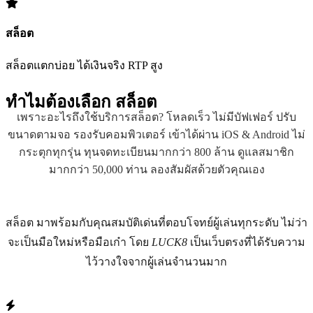
สล็อต
สล็อตแตกบ่อย ได้เงินจริง RTP สูง
ทำไมต้องเลือก
สล็อต
เพราะอะไรถึงใช้บริการสล็อต? โหลดเร็ว ไม่มีบัฟเฟอร์ ปรับ
ขนาดตามจอ รองรับคอมพิวเตอร์ เข้าได้ผ่าน iOS & Android ไม่
กระตุกทุกรุ่น ทุนจดทะเบียนมากกว่า 800 ล้าน ดูแลสมาชิก
มากกว่า 50,000 ท่าน ลองสัมผัสด้วยตัวคุณเอง
สล็อต มาพร้อมกับคุณสมบัติเด่นที่ตอบโจทย์ผู้เล่นทุกระดับ ไม่ว่า
จะเป็นมือใหม่หรือมือเก๋า โดย
LUCK8
เป็นเว็บตรงที่ได้รับความ
ไว้วางใจจากผู้เล่นจำนวนมาก