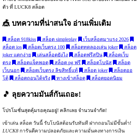
ตัว ที่ LUCK8 สล็อต
🎪 บทความที่น่าสนใจ
อ่านเพิ่มเติม
สล็อต 918kiss
สล็อต simpleplay
เว็บสล็อตมาแรง 2026
สล็อต ios
สล็อตเว็บตรง 100
สล็อตทดลองเล่น joker
สล็อต
joker แตกง่าย
เล่นสล็อตยังไง
สล็อตฟรีสปิน
สล็อตเว็บ
ตรง
สล็อตแจ็คพอต
สล็อต pg ฟรี
สล็อตโบนัส
สล็อต
เว็บนอก
สล็อตเว็บตรง ลิขสิทธิ์แท้
สล็อต joker
สล็อตออ
โต้
สล็อตถอนได้จริง
ทางเข้าสล็อต
สล็อตยอดนิยม
🎵 ลุยความมันส์กันเถอะ!
โปรโมชั่นสุดคุ้มรอคุณอยู่! คลิกเลย จำนวนจำกัด!
เข้าเล่น สล็อต วันนี้ รับโบนัสต้อนรับทันที ฝากถอนไม่มีขั้นต่ำ!
LUCK8
การันตีความปลอดภัยและความมั่นคงทางการเงิน