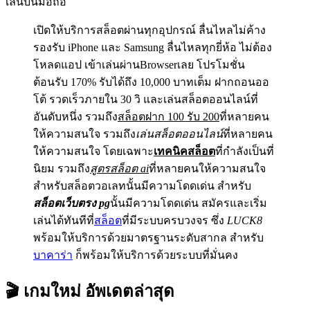
เล่นบนมือถือ
เปิดให้บริการสล็อตผ่านทุกอุปกรณ์ ลื่นไหลไม่ค้าง
รองรับ iPhone และ Samsung ลื่นไหลทุกยี่ห้อ ไม่ต้อง
โหลดแอป เข้าเล่นผ่านBrowserเลย โปรโมชั่น
ต้อนรับ 170% รับได้ถึง 10,000 บาทเต็ม ฝากถอนออ
โต้ รวดเร็วภายใน 30 วิ และเล่นสล็อตออนไลน์ที่
อันดับหนึ่ง รวมถึง
สล็อตฝาก 100 รับ 200
ที่หลายคน
ให้ความสนใจ รวมถึง
เล่นสล็อตออนไลน์
ที่หลายคน
ให้ความสนใจ โดยเฉพาะ
เทคนิคสล็อต
ที่กำลังเป็นที่
นิยม รวมถึง
สูตรสล็อต ai
ที่หลายคนให้ความสนใจ
สำหรับสล็อตวอเลทนั้นมีความโดดเด่น สำหรับ
สล็อตเว็บตรง pg
นั้นมีความโดดเด่น สมัครและเริ่ม
เล่นได้ทันทีที่
สล็อต
ที่มีระบบครบวงจร ซึ่ง
LUCK8
พร้อมให้บริการด้วยมาตรฐานระดับสากล สำหรับ
บาคาร่า
ก็พร้อมให้บริการด้วยระบบที่มั่นคง
🎬 เกมใหม่
อัพเดตล่าสุด