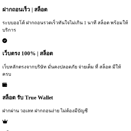
ฝากถอนเร็ว | สล็อต
ระบบออโต้ ฝากถอนรวดเร็วทันใจไม่เกิน 1 นาที สล็อต พร้อมให้
บริการ
เว็บตรง 100% | สล็อต
เว็บหลักตรงจากบริษัท มั่นคงปลอดภัย จ่ายเต็ม ที่ สล็อต มีให้
ครบ
สล็อต รับ True Wallet
ฝากผ่าน วอเลท ฝากถอนง่าย ไม่ต้องมีบัญชี