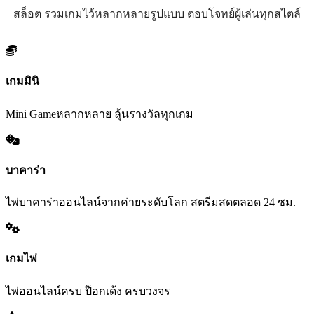
สล็อต รวมเกมไว้หลากหลายรูปแบบ ตอบโจทย์ผู้เล่นทุกสไตล์
เกมมินิ
Mini Gameหลากหลาย ลุ้นรางวัลทุกเกม
บาคาร่า
ไพ่บาคาร่าออนไลน์จากค่ายระดับโลก สตรีมสดตลอด 24 ชม.
เกมไพ่
ไพ่ออนไลน์ครบ ป๊อกเด้ง ครบวงจร