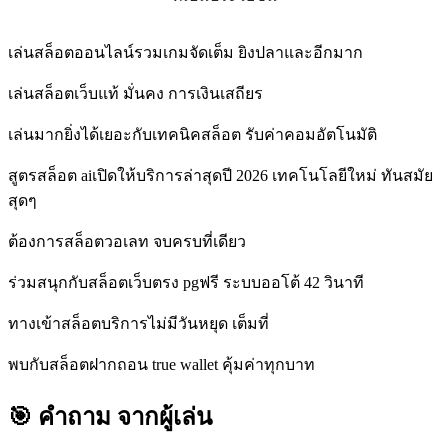
เล่นสล็อตออนไลน์รวมเกมจัดเต็ม ยิงปลาและอีกมาก
เล่นสล็อตเว็บแท้ มั่นคง การเงินเสถียร
เล่นมากยิ่งได้เยอะกับเทคนิคสล็อต รับค่าคอมอัตโนมัติ
สูตรสล็อต aiเปิดให้บริการล่าสุดปี 2026 เทคโนโลยีใหม่ ทันสมัย
สุดๆ
ต้องการสล็อตวอเลท จบครบที่เดียว
ร่วมสนุกกับสล็อตเว็บตรง pgฟรี ระบบออโต้ 42 วินาที
ทางเข้าสล็อตบริการไม่มีวันหยุด เต็มที่
พบกับสล็อตฝากถอน true wallet คุ้มค่าทุกบาท
🎯 คำถาม
จากผู้เล่น