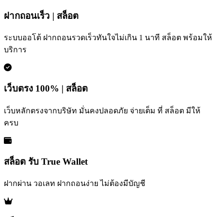
ฝากถอนเร็ว | สล็อต
ระบบออโต้ ฝากถอนรวดเร็วทันใจไม่เกิน 1 นาที สล็อต พร้อมให้
บริการ
เว็บตรง 100% | สล็อต
เว็บหลักตรงจากบริษัท มั่นคงปลอดภัย จ่ายเต็ม ที่ สล็อต มีให้
ครบ
สล็อต รับ True Wallet
ฝากผ่าน วอเลท ฝากถอนง่าย ไม่ต้องมีบัญชี