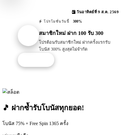
วันอาทิตย์ที่ 9 ส.ค. 2569
300%
โปรโมชั่นวันนี้
สมาชิกใหม่ ฝาก 100 รับ 300
โปรต้อนรับสมาชิกใหม่ ฝากครั้งแรกรับ
โบนัส 300% สูงสุดไม่จำกัด
รับโปรนี้
🎵 ฝากซ้ำรับโบนัสทุกยอด!
โบนัส 75% + Free Spin 1365 ครั้ง