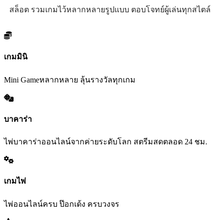
สล็อต รวมเกมไว้หลากหลายรูปแบบ ตอบโจทย์ผู้เล่นทุกสไตล์
เกมมินิ
Mini Gameหลากหลาย ลุ้นรางวัลทุกเกม
บาคาร่า
ไพ่บาคาร่าออนไลน์จากค่ายระดับโลก สตรีมสดตลอด 24 ชม.
เกมไพ่
ไพ่ออนไลน์ครบ ป๊อกเด้ง ครบวงจร