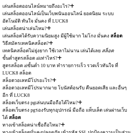
เล่นสล็อตออนไลน์หมายถึงอะไร?
เล่นสล็อตออนไลน์เป็นเว็บพนันออนไลน์ ยอดนิยม ระบบ
อัตโนมัติ ทันใจ มั่นคง ที่ LUCK8
เล่นสล็อตน่าเล่นไหม?
เล่นสล็อตได้รับความนิยมสูง มีผู้ใช้มาก ไม่โกง มั่นคง
สล็อต
วิธีสมัครเทคนิคสล็อต?
เทคนิคสล็อตไม่ยุ่งยาก ใช้เวลาไม่นาน เล่นได้เลย
สล็อต
ขั้นต่ำสูตรสล็อต aiเท่าไหร่?
สูตรสล็อต aiขั้นต่ำ 10 บาท ทำรายการเร็ว รวดเร็วทันใจ ที่
LUCK8 สล็อต
สล็อตวอเลทมีโปรอะไร?
สล็อตวอเลทมีโปรมากมาย โบนัสต้อนรับ คืนยอดเสีย และอื่นๆ
อีก ที่ LUCK8
สล็อตเว็บตรง pgเล่นบนมือถือได้ไหม?
สล็อตเว็บตรง pgรองรับทุกอุปกรณ์ มือถือ แท็บเล็ต เล่นผ่านเว็บ
ได้
สล็อต
ทางเข้าสล็อตน่าเชื่อถือไหม?
ทางเข้าสล็อตมั่นคงปลอดภัย เข้ารหัส SSL ปกป้องความเป็นส่วน