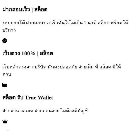
ฝากถอนเร็ว | สล็อต
ระบบออโต้ ฝากถอนรวดเร็วทันใจไม่เกิน 1 นาที สล็อต พร้อมให้
บริการ
เว็บตรง 100% | สล็อต
เว็บหลักตรงจากบริษัท มั่นคงปลอดภัย จ่ายเต็ม ที่ สล็อต มีให้
ครบ
สล็อต รับ True Wallet
ฝากผ่าน วอเลท ฝากถอนง่าย ไม่ต้องมีบัญชี