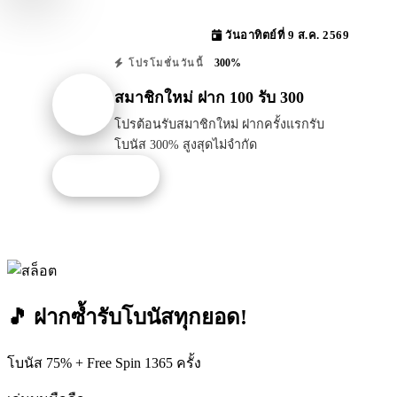
วันอาทิตย์ที่ 9 ส.ค. 2569
300%
โปรโมชั่นวันนี้
สมาชิกใหม่ ฝาก 100 รับ 300
โปรต้อนรับสมาชิกใหม่ ฝากครั้งแรกรับ
โบนัส 300% สูงสุดไม่จำกัด
รับโปรนี้
🎵 ฝากซ้ำรับโบนัสทุกยอด!
โบนัส 75% + Free Spin 1365 ครั้ง