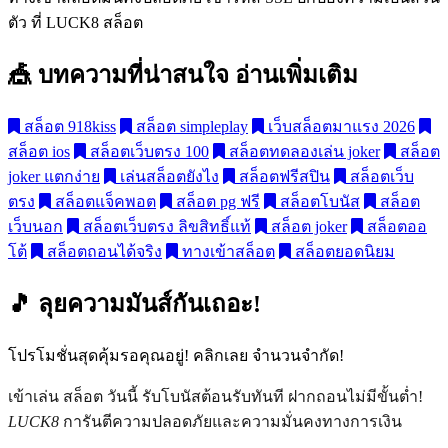
ตัว ที่ LUCK8 สล็อต
🎪 บทความที่น่าสนใจ
อ่านเพิ่มเติม
สล็อต 918kiss
สล็อต simpleplay
เว็บสล็อตมาแรง 2026
สล็อต ios
สล็อตเว็บตรง 100
สล็อตทดลองเล่น joker
สล็อต
joker แตกง่าย
เล่นสล็อตยังไง
สล็อตฟรีสปิน
สล็อตเว็บ
ตรง
สล็อตแจ็คพอต
สล็อต pg ฟรี
สล็อตโบนัส
สล็อต
เว็บนอก
สล็อตเว็บตรง ลิขสิทธิ์แท้
สล็อต joker
สล็อตออ
โต้
สล็อตถอนได้จริง
ทางเข้าสล็อต
สล็อตยอดนิยม
🎵 ลุยความมันส์กันเถอะ!
โปรโมชั่นสุดคุ้มรอคุณอยู่! คลิกเลย จำนวนจำกัด!
เข้าเล่น สล็อต วันนี้ รับโบนัสต้อนรับทันที ฝากถอนไม่มีขั้นต่ำ!
LUCK8
การันตีความปลอดภัยและความมั่นคงทางการเงิน