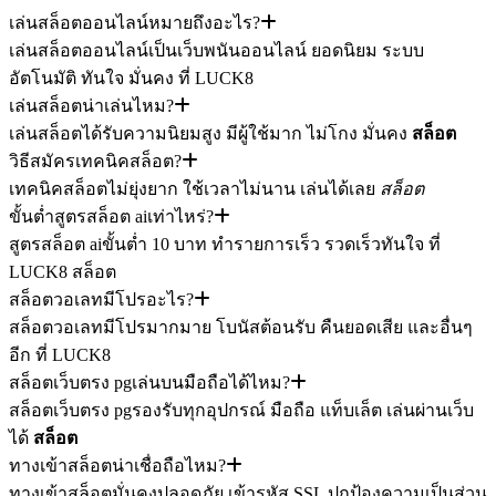
เล่นสล็อตออนไลน์หมายถึงอะไร?
เล่นสล็อตออนไลน์เป็นเว็บพนันออนไลน์ ยอดนิยม ระบบ
อัตโนมัติ ทันใจ มั่นคง ที่ LUCK8
เล่นสล็อตน่าเล่นไหม?
เล่นสล็อตได้รับความนิยมสูง มีผู้ใช้มาก ไม่โกง มั่นคง
สล็อต
วิธีสมัครเทคนิคสล็อต?
เทคนิคสล็อตไม่ยุ่งยาก ใช้เวลาไม่นาน เล่นได้เลย
สล็อต
ขั้นต่ำสูตรสล็อต aiเท่าไหร่?
สูตรสล็อต aiขั้นต่ำ 10 บาท ทำรายการเร็ว รวดเร็วทันใจ ที่
LUCK8 สล็อต
สล็อตวอเลทมีโปรอะไร?
สล็อตวอเลทมีโปรมากมาย โบนัสต้อนรับ คืนยอดเสีย และอื่นๆ
อีก ที่ LUCK8
สล็อตเว็บตรง pgเล่นบนมือถือได้ไหม?
สล็อตเว็บตรง pgรองรับทุกอุปกรณ์ มือถือ แท็บเล็ต เล่นผ่านเว็บ
ได้
สล็อต
ทางเข้าสล็อตน่าเชื่อถือไหม?
ทางเข้าสล็อตมั่นคงปลอดภัย เข้ารหัส SSL ปกป้องความเป็นส่วน