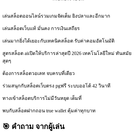
เล่นสล็อตออนไลน์รวมเกมจัดเต็ม ยิงปลาและอีกมาก
เล่นสล็อตเว็บแท้ มั่นคง การเงินเสถียร
เล่นมากยิ่งได้เยอะกับเทคนิคสล็อต รับค่าคอมอัตโนมัติ
สูตรสล็อต aiเปิดให้บริการล่าสุดปี 2026 เทคโนโลยีใหม่ ทันสมัย
สุดๆ
ต้องการสล็อตวอเลท จบครบที่เดียว
ร่วมสนุกกับสล็อตเว็บตรง pgฟรี ระบบออโต้ 42 วินาที
ทางเข้าสล็อตบริการไม่มีวันหยุด เต็มที่
พบกับสล็อตฝากถอน true wallet คุ้มค่าทุกบาท
🎯 คำถาม
จากผู้เล่น