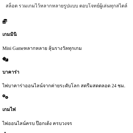
สล็อต รวมเกมไว้หลากหลายรูปแบบ ตอบโจทย์ผู้เล่นทุกสไตล์
เกมมินิ
Mini Gameหลากหลาย ลุ้นรางวัลทุกเกม
บาคาร่า
ไพ่บาคาร่าออนไลน์จากค่ายระดับโลก สตรีมสดตลอด 24 ชม.
เกมไพ่
ไพ่ออนไลน์ครบ ป๊อกเด้ง ครบวงจร