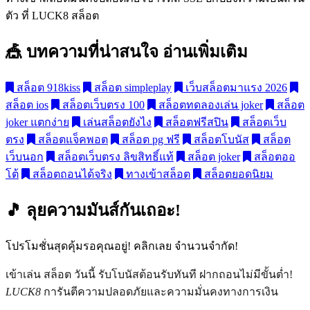
ตัว ที่ LUCK8 สล็อต
🎪 บทความที่น่าสนใจ
อ่านเพิ่มเติม
สล็อต 918kiss
สล็อต simpleplay
เว็บสล็อตมาแรง 2026
สล็อต ios
สล็อตเว็บตรง 100
สล็อตทดลองเล่น joker
สล็อต
joker แตกง่าย
เล่นสล็อตยังไง
สล็อตฟรีสปิน
สล็อตเว็บ
ตรง
สล็อตแจ็คพอต
สล็อต pg ฟรี
สล็อตโบนัส
สล็อต
เว็บนอก
สล็อตเว็บตรง ลิขสิทธิ์แท้
สล็อต joker
สล็อตออ
โต้
สล็อตถอนได้จริง
ทางเข้าสล็อต
สล็อตยอดนิยม
🎵 ลุยความมันส์กันเถอะ!
โปรโมชั่นสุดคุ้มรอคุณอยู่! คลิกเลย จำนวนจำกัด!
เข้าเล่น สล็อต วันนี้ รับโบนัสต้อนรับทันที ฝากถอนไม่มีขั้นต่ำ!
LUCK8
การันตีความปลอดภัยและความมั่นคงทางการเงิน