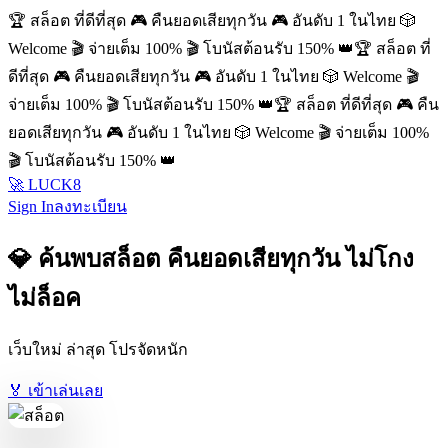
🏆 สล็อต ที่ดีที่สุด 🎮 คืนยอดเสียทุกวัน 🎮 อันดับ 1 ในไทย 🎲
Welcome 🎬 จ่ายเต็ม 100% 🎬 โบนัสต้อนรับ 150% 👑
🏆 สล็อต ที่
ดีที่สุด 🎮 คืนยอดเสียทุกวัน 🎮 อันดับ 1 ในไทย 🎲 Welcome 🎬
จ่ายเต็ม 100% 🎬 โบนัสต้อนรับ 150% 👑
🏆 สล็อต ที่ดีที่สุด 🎮 คืน
ยอดเสียทุกวัน 🎮 อันดับ 1 ในไทย 🎲 Welcome 🎬 จ่ายเต็ม 100%
🎬 โบนัสต้อนรับ 150% 👑
🚀 LUCK8
Sign In
ลงทะเบียน
💎 ค้นพบสล็อต คืนยอดเสียทุกวัน ไม่โกง
ไม่ล็อค
เว็บใหม่ ล่าสุด โปรจัดหนัก
🏅 เข้าเล่นเลย