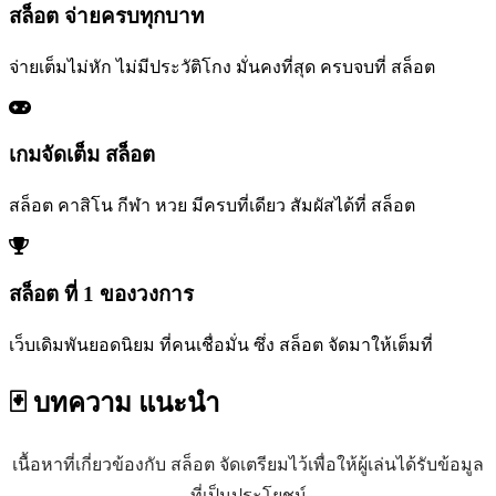
สล็อต จ่ายครบทุกบาท
จ่ายเต็มไม่หัก ไม่มีประวัติโกง มั่นคงที่สุด ครบจบที่ สล็อต
เกมจัดเต็ม สล็อต
สล็อต คาสิโน กีฬา หวย มีครบที่เดียว สัมผัสได้ที่ สล็อต
สล็อต ที่ 1 ของวงการ
เว็บเดิมพันยอดนิยม ที่คนเชื่อมั่น ซึ่ง สล็อต จัดมาให้เต็มที่
🃏 บทความ
แนะนำ
เนื้อหาที่เกี่ยวข้องกับ สล็อต จัดเตรียมไว้เพื่อให้ผู้เล่นได้รับข้อมูล
ที่เป็นประโยชน์