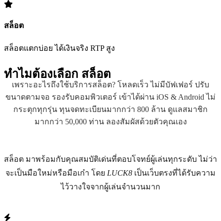
สล็อต
สล็อตแตกบ่อย ได้เงินจริง RTP สูง
ทำไมต้องเลือก
สล็อต
เพราะอะไรถึงใช้บริการสล็อต? โหลดเร็ว ไม่มีบัฟเฟอร์ ปรับ
ขนาดตามจอ รองรับคอมพิวเตอร์ เข้าได้ผ่าน iOS & Android ไม่
กระตุกทุกรุ่น ทุนจดทะเบียนมากกว่า 800 ล้าน ดูแลสมาชิก
มากกว่า 50,000 ท่าน ลองสัมผัสด้วยตัวคุณเอง
สล็อต มาพร้อมกับคุณสมบัติเด่นที่ตอบโจทย์ผู้เล่นทุกระดับ ไม่ว่า
จะเป็นมือใหม่หรือมือเก๋า โดย
LUCK8
เป็นเว็บตรงที่ได้รับความ
ไว้วางใจจากผู้เล่นจำนวนมาก