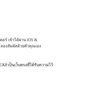
อร์ เข้าได้ผ่าน iOS &
 ลองสัมผัสด้วยตัวคุณเอง
CK8
เป็นเว็บตรงที่ได้รับความไว้