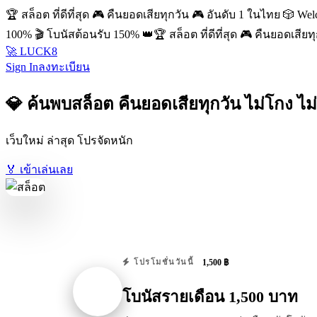
🏆 สล็อต ที่ดีที่สุด 🎮 คืนยอดเสียทุกวัน 🎮 อันดับ 1 ในไทย 🎲 W
100% 🎬 โบนัสต้อนรับ 150% 👑
🏆 สล็อต ที่ดีที่สุด 🎮 คืนยอดเสี
🚀 LUCK8
Sign In
ลงทะเบียน
💎 ค้นพบสล็อต คืนยอดเสียทุกวัน ไม่โกง ไม
เว็บใหม่ ล่าสุด โปรจัดหนัก
🏅 เข้าเล่นเลย
1,500 ฿
โปรโมชั่นวันนี้
โบนัสรายเดือน 1,500 บาท