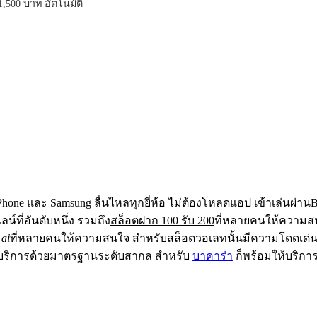
,500 บาท อัตโนมัติ
iPhone และ Samsung ลื่นไหลทุกยี่ห้อ ไม่ต้องโหลดแอป เข้าเล่นผ่าน
์ที่อันดับหนึ่ง รวมถึง
สล็อตฝาก 100 รับ 200
ที่หลายคนให้ความส
ai
ที่หลายคนให้ความสนใจ สำหรับสล็อตวอเลทนั้นมีความโดดเด่น
บริการด้วยมาตรฐานระดับสากล สำหรับ
บาคาร่า
ก็พร้อมให้บริการ