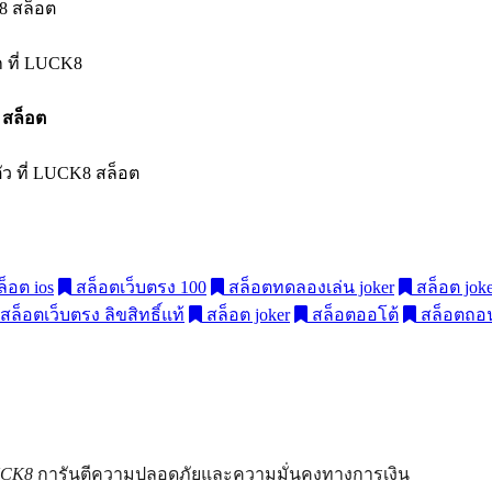
K8 สล็อต
 ที่ LUCK8
้
สล็อต
ัว ที่ LUCK8 สล็อต
็อต ios
สล็อตเว็บตรง 100
สล็อตทดลองเล่น joker
สล็อต jok
สล็อตเว็บตรง ลิขสิทธิ์แท้
สล็อต joker
สล็อตออโต้
สล็อตถอน
CK8
การันตีความปลอดภัยและความมั่นคงทางการเงิน