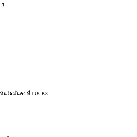
ดๆ
ันใจ มั่นคง ที่ LUCK8