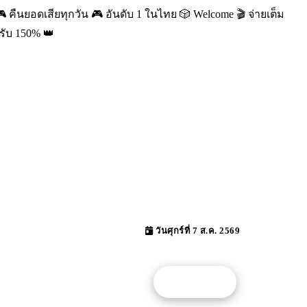
ด 🎮 คืนยอดเสียทุกวัน 🎮 อันดับ 1 ในไทย 🎲 Welcome 🎬 จ่ายเต็ม
นรับ 150% 👑
วันศุกร์ที่ 7 ส.ค. 2569
รับโปรนี้