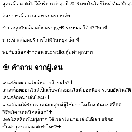
สูตรสล็อต aiเปิดให้บริการล่าสุดปี 2026 เทคโนโลยีใหม่ ทันสมัยสุ
ต้องการสล็อตวอเลท จบครบที่เดียว
ร่วมสนุกกับสล็อตเว็บตรง pgฟรี ระบบออโต้ 42 วินาที
ทางเข้าสล็อตบริการไม่มีวันหยุด เต็มที่
พบกับสล็อตฝากถอน true wallet คุ้มค่าทุกบาท
🎯 คำถาม
จากผู้เล่น
เล่นสล็อตออนไลน์หมายถึงอะไร?
เล่นสล็อตออนไลน์เป็นเว็บพนันออนไลน์ ยอดนิยม ระบบอัตโนมัติ ท
เล่นสล็อตน่าเล่นไหม?
เล่นสล็อตได้รับความนิยมสูง มีผู้ใช้มาก ไม่โกง มั่นคง
สล็อต
วิธีสมัครเทคนิคสล็อต?
เทคนิคสล็อตไม่ยุ่งยาก ใช้เวลาไม่นาน เล่นได้เลย
สล็อต
ขั้นต่ำสูตรสล็อต aiเท่าไหร่?