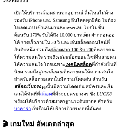
เล่นบนมือถือ
เปิดให้บริการสล็อตผ่านทุกอุปกรณ์ ลื่นไหลไม่ค้าง
รองรับ iPhone และ Samsung ลื่นไหลทุกยี่ห้อ ไม่ต้อง
โหลดแอป เข้าเล่นผ่านBrowserเลย โปรโมชั่น
ต้อนรับ 170% รับได้ถึง 10,000 บาทเต็ม ฝากถอนออ
โต้ รวดเร็วภายใน 30 วิ และเล่นสล็อตออนไลน์ที่
อันดับหนึ่ง รวมถึง
สล็อตฝาก 100 รับ 200
ที่หลายคน
ให้ความสนใจ รวมถึง
เล่นสล็อตออนไลน์
ที่หลายคน
ให้ความสนใจ โดยเฉพาะ
เทคนิคสล็อต
ที่กำลังเป็นที่
นิยม รวมถึง
สูตรสล็อต ai
ที่หลายคนให้ความสนใจ
สำหรับสล็อตวอเลทนั้นมีความโดดเด่น สำหรับ
สล็อตเว็บตรง pg
นั้นมีความโดดเด่น สมัครและเริ่ม
เล่นได้ทันทีที่
สล็อต
ที่มีระบบครบวงจร ซึ่ง
LUCK8
พร้อมให้บริการด้วยมาตรฐานระดับสากล สำหรับ
บาคาร่า
ก็พร้อมให้บริการด้วยระบบที่มั่นคง
🎬 เกมใหม่
อัพเดตล่าสุด