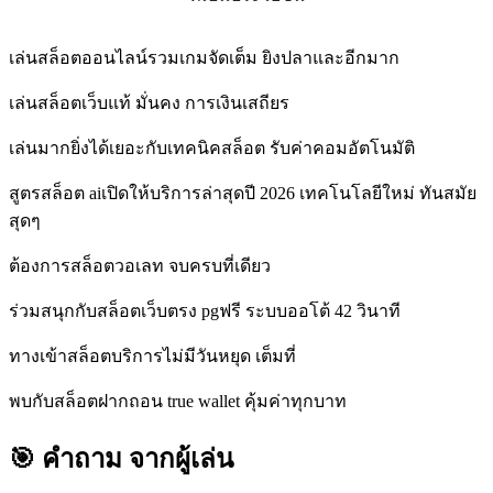
เล่นสล็อตออนไลน์รวมเกมจัดเต็ม ยิงปลาและอีกมาก
เล่นสล็อตเว็บแท้ มั่นคง การเงินเสถียร
เล่นมากยิ่งได้เยอะกับเทคนิคสล็อต รับค่าคอมอัตโนมัติ
สูตรสล็อต aiเปิดให้บริการล่าสุดปี 2026 เทคโนโลยีใหม่ ทันสมัย
สุดๆ
ต้องการสล็อตวอเลท จบครบที่เดียว
ร่วมสนุกกับสล็อตเว็บตรง pgฟรี ระบบออโต้ 42 วินาที
ทางเข้าสล็อตบริการไม่มีวันหยุด เต็มที่
พบกับสล็อตฝากถอน true wallet คุ้มค่าทุกบาท
🎯 คำถาม
จากผู้เล่น