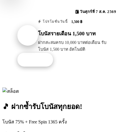
วันศุกร์ที่ 7 ส.ค. 2569
1,500 ฿
โปรโมชั่นวันนี้
โบนัสรายเดือน 1,500 บาท
ฝากสะสมครบ 10,000 บาทต่อเดือน รับ
โบนัส 1,500 บาท อัตโนมัติ
รับโปรนี้
🎵 ฝากซ้ำรับโบนัสทุกยอด!
โบนัส 75% + Free Spin 1365 ครั้ง