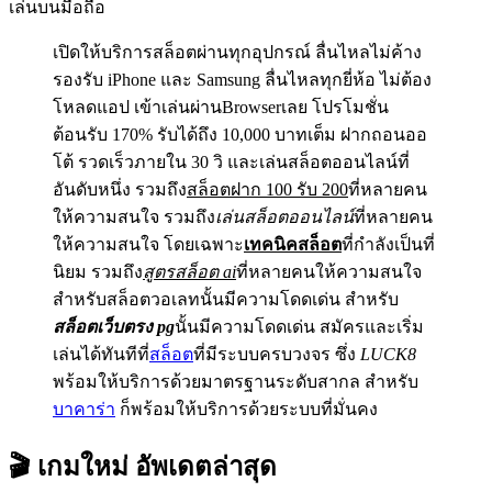
เล่นบนมือถือ
เปิดให้บริการสล็อตผ่านทุกอุปกรณ์ ลื่นไหลไม่ค้าง
รองรับ iPhone และ Samsung ลื่นไหลทุกยี่ห้อ ไม่ต้อง
โหลดแอป เข้าเล่นผ่านBrowserเลย โปรโมชั่น
ต้อนรับ 170% รับได้ถึง 10,000 บาทเต็ม ฝากถอนออ
โต้ รวดเร็วภายใน 30 วิ และเล่นสล็อตออนไลน์ที่
อันดับหนึ่ง รวมถึง
สล็อตฝาก 100 รับ 200
ที่หลายคน
ให้ความสนใจ รวมถึง
เล่นสล็อตออนไลน์
ที่หลายคน
ให้ความสนใจ โดยเฉพาะ
เทคนิคสล็อต
ที่กำลังเป็นที่
นิยม รวมถึง
สูตรสล็อต ai
ที่หลายคนให้ความสนใจ
สำหรับสล็อตวอเลทนั้นมีความโดดเด่น สำหรับ
สล็อตเว็บตรง pg
นั้นมีความโดดเด่น สมัครและเริ่ม
เล่นได้ทันทีที่
สล็อต
ที่มีระบบครบวงจร ซึ่ง
LUCK8
พร้อมให้บริการด้วยมาตรฐานระดับสากล สำหรับ
บาคาร่า
ก็พร้อมให้บริการด้วยระบบที่มั่นคง
🎬 เกมใหม่
อัพเดตล่าสุด