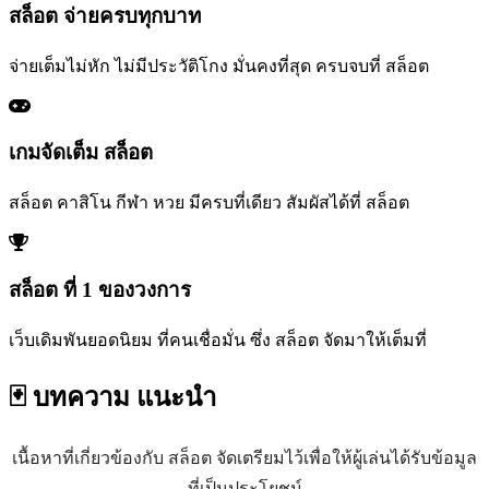
สล็อต จ่ายครบทุกบาท
จ่ายเต็มไม่หัก ไม่มีประวัติโกง มั่นคงที่สุด ครบจบที่ สล็อต
เกมจัดเต็ม สล็อต
สล็อต คาสิโน กีฬา หวย มีครบที่เดียว สัมผัสได้ที่ สล็อต
สล็อต ที่ 1 ของวงการ
เว็บเดิมพันยอดนิยม ที่คนเชื่อมั่น ซึ่ง สล็อต จัดมาให้เต็มที่
🃏 บทความ
แนะนำ
เนื้อหาที่เกี่ยวข้องกับ สล็อต จัดเตรียมไว้เพื่อให้ผู้เล่นได้รับข้อมูล
ที่เป็นประโยชน์