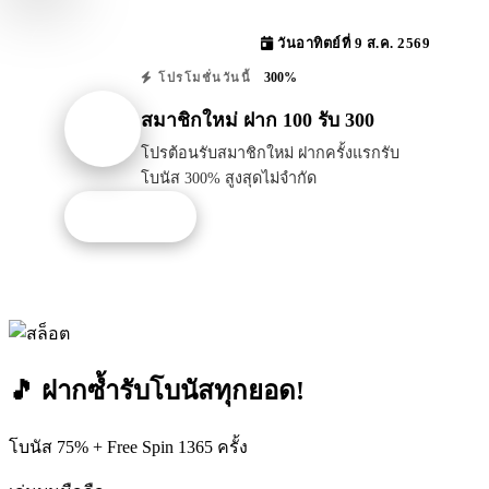
วันอาทิตย์ที่ 9 ส.ค. 2569
300%
โปรโมชั่นวันนี้
สมาชิกใหม่ ฝาก 100 รับ 300
โปรต้อนรับสมาชิกใหม่ ฝากครั้งแรกรับ
โบนัส 300% สูงสุดไม่จำกัด
รับโปรนี้
🎵 ฝากซ้ำรับโบนัสทุกยอด!
โบนัส 75% + Free Spin 1365 ครั้ง