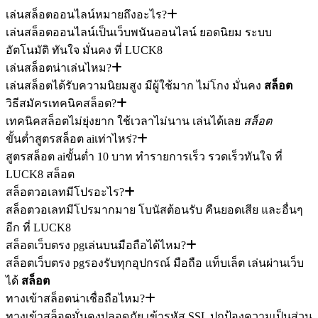
เล่นสล็อตออนไลน์หมายถึงอะไร?
เล่นสล็อตออนไลน์เป็นเว็บพนันออนไลน์ ยอดนิยม ระบบ
อัตโนมัติ ทันใจ มั่นคง ที่ LUCK8
เล่นสล็อตน่าเล่นไหม?
เล่นสล็อตได้รับความนิยมสูง มีผู้ใช้มาก ไม่โกง มั่นคง
สล็อต
วิธีสมัครเทคนิคสล็อต?
เทคนิคสล็อตไม่ยุ่งยาก ใช้เวลาไม่นาน เล่นได้เลย
สล็อต
ขั้นต่ำสูตรสล็อต aiเท่าไหร่?
สูตรสล็อต aiขั้นต่ำ 10 บาท ทำรายการเร็ว รวดเร็วทันใจ ที่
LUCK8 สล็อต
สล็อตวอเลทมีโปรอะไร?
สล็อตวอเลทมีโปรมากมาย โบนัสต้อนรับ คืนยอดเสีย และอื่นๆ
อีก ที่ LUCK8
สล็อตเว็บตรง pgเล่นบนมือถือได้ไหม?
สล็อตเว็บตรง pgรองรับทุกอุปกรณ์ มือถือ แท็บเล็ต เล่นผ่านเว็บ
ได้
สล็อต
ทางเข้าสล็อตน่าเชื่อถือไหม?
ทางเข้าสล็อตมั่นคงปลอดภัย เข้ารหัส SSL ปกป้องความเป็นส่วน