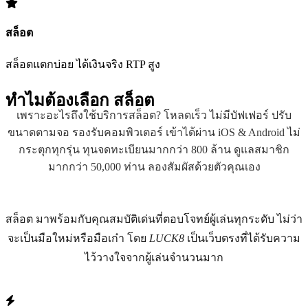
สล็อต
สล็อตแตกบ่อย ได้เงินจริง RTP สูง
ทำไมต้องเลือก
สล็อต
เพราะอะไรถึงใช้บริการสล็อต? โหลดเร็ว ไม่มีบัฟเฟอร์ ปรับ
ขนาดตามจอ รองรับคอมพิวเตอร์ เข้าได้ผ่าน iOS & Android ไม่
กระตุกทุกรุ่น ทุนจดทะเบียนมากกว่า 800 ล้าน ดูแลสมาชิก
มากกว่า 50,000 ท่าน ลองสัมผัสด้วยตัวคุณเอง
สล็อต มาพร้อมกับคุณสมบัติเด่นที่ตอบโจทย์ผู้เล่นทุกระดับ ไม่ว่า
จะเป็นมือใหม่หรือมือเก๋า โดย
LUCK8
เป็นเว็บตรงที่ได้รับความ
ไว้วางใจจากผู้เล่นจำนวนมาก