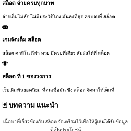
สล็อต จ่ายครบทุกบาท
จ่ายเต็มไม่หัก ไม่มีประวัติโกง มั่นคงที่สุด ครบจบที่ สล็อต
เกมจัดเต็ม สล็อต
สล็อต คาสิโน กีฬา หวย มีครบที่เดียว สัมผัสได้ที่ สล็อต
สล็อต ที่ 1 ของวงการ
เว็บเดิมพันยอดนิยม ที่คนเชื่อมั่น ซึ่ง สล็อต จัดมาให้เต็มที่
🃏 บทความ
แนะนำ
เนื้อหาที่เกี่ยวข้องกับ สล็อต จัดเตรียมไว้เพื่อให้ผู้เล่นได้รับข้อมูล
ที่เป็นประโยชน์