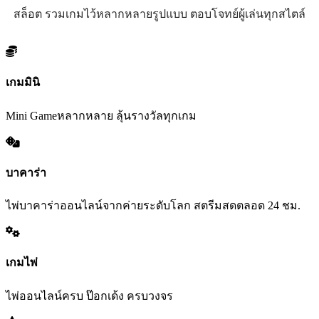
สล็อต รวมเกมไว้หลากหลายรูปแบบ ตอบโจทย์ผู้เล่นทุกสไตล์
เกมมินิ
Mini Gameหลากหลาย ลุ้นรางวัลทุกเกม
บาคาร่า
ไพ่บาคาร่าออนไลน์จากค่ายระดับโลก สตรีมสดตลอด 24 ชม.
เกมไพ่
ไพ่ออนไลน์ครบ ป๊อกเด้ง ครบวงจร