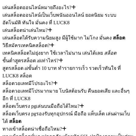
เล่นสล็อตออนไลน์หมายถึงอะไร?
เล่นสล็อตออนไลน์เป็นเว็บพนันออนไลน์ ยอดนิยม ระบบ
อัตโนมัติ ทันใจ มั่นคง ที่ LUCK8
เล่นสล็อตน่าเล่นไหม?
เล่นสล็อตได้รับความนิยมสูง มีผู้ใช้มาก ไม่โกง มั่นคง
สล็อต
วิธีสมัครเทคนิคสล็อต?
เทคนิคสล็อตไม่ยุ่งยาก ใช้เวลาไม่นาน เล่นได้เลย
สล็อต
ขั้นต่ำสูตรสล็อต aiเท่าไหร่?
สูตรสล็อต aiขั้นต่ำ 10 บาท ทำรายการเร็ว รวดเร็วทันใจ ที่
LUCK8 สล็อต
สล็อตวอเลทมีโปรอะไร?
สล็อตวอเลทมีโปรมากมาย โบนัสต้อนรับ คืนยอดเสีย และอื่นๆ
อีก ที่ LUCK8
สล็อตเว็บตรง pgเล่นบนมือถือได้ไหม?
สล็อตเว็บตรง pgรองรับทุกอุปกรณ์ มือถือ แท็บเล็ต เล่นผ่านเว็บ
ได้
สล็อต
ทางเข้าสล็อตน่าเชื่อถือไหม?