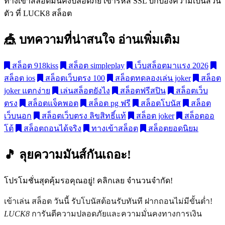
ทางเข้าสล็อตมั่นคงปลอดภัย เข้ารหัส SSL ปกป้องความเป็นส่วน
ตัว ที่ LUCK8 สล็อต
🎪 บทความที่น่าสนใจ
อ่านเพิ่มเติม
สล็อต 918kiss
สล็อต simpleplay
เว็บสล็อตมาแรง 2026
สล็อต ios
สล็อตเว็บตรง 100
สล็อตทดลองเล่น joker
สล็อต
joker แตกง่าย
เล่นสล็อตยังไง
สล็อตฟรีสปิน
สล็อตเว็บ
ตรง
สล็อตแจ็คพอต
สล็อต pg ฟรี
สล็อตโบนัส
สล็อต
เว็บนอก
สล็อตเว็บตรง ลิขสิทธิ์แท้
สล็อต joker
สล็อตออ
โต้
สล็อตถอนได้จริง
ทางเข้าสล็อต
สล็อตยอดนิยม
🎵 ลุยความมันส์กันเถอะ!
โปรโมชั่นสุดคุ้มรอคุณอยู่! คลิกเลย จำนวนจำกัด!
เข้าเล่น สล็อต วันนี้ รับโบนัสต้อนรับทันที ฝากถอนไม่มีขั้นต่ำ!
LUCK8
การันตีความปลอดภัยและความมั่นคงทางการเงิน