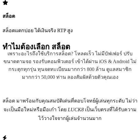
สล็อต
สล็อตแตกบ่อย ได้เงินจริง RTP สูง
ทำไมต้องเลือก
สล็อต
เพราะอะไรถึงใช้บริการสล็อต? โหลดเร็ว ไม่มีบัฟเฟอร์ ปรับ
ขนาดตามจอ รองรับคอมพิวเตอร์ เข้าได้ผ่าน iOS & Android ไม่
กระตุกทุกรุ่น ทุนจดทะเบียนมากกว่า 800 ล้าน ดูแลสมาชิก
มากกว่า 50,000 ท่าน ลองสัมผัสด้วยตัวคุณเอง
สล็อต มาพร้อมกับคุณสมบัติเด่นที่ตอบโจทย์ผู้เล่นทุกระดับ ไม่ว่า
จะเป็นมือใหม่หรือมือเก๋า โดย
LUCK8
เป็นเว็บตรงที่ได้รับความ
ไว้วางใจจากผู้เล่นจำนวนมาก