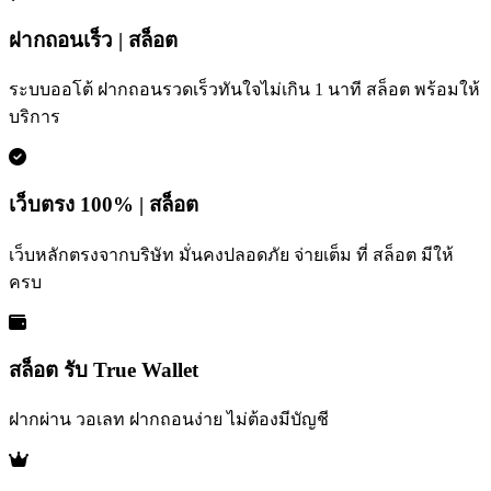
ฝากถอนเร็ว | สล็อต
ระบบออโต้ ฝากถอนรวดเร็วทันใจไม่เกิน 1 นาที สล็อต พร้อมให้
บริการ
เว็บตรง 100% | สล็อต
เว็บหลักตรงจากบริษัท มั่นคงปลอดภัย จ่ายเต็ม ที่ สล็อต มีให้
ครบ
สล็อต รับ True Wallet
ฝากผ่าน วอเลท ฝากถอนง่าย ไม่ต้องมีบัญชี