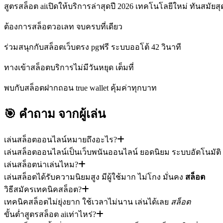
สูตรสล็อต aiเปิดให้บริการล่าสุดปี 2026 เทคโนโลยีใหม่ ทันสมัยสุ
ต้องการสล็อตวอเลท จบครบที่เดียว
ร่วมสนุกกับสล็อตเว็บตรง pgฟรี ระบบออโต้ 42 วินาที
ทางเข้าสล็อตบริการไม่มีวันหยุด เต็มที่
พบกับสล็อตฝากถอน true wallet คุ้มค่าทุกบาท
🎯 คำถาม
จากผู้เล่น
เล่นสล็อตออนไลน์หมายถึงอะไร?
เล่นสล็อตออนไลน์เป็นเว็บพนันออนไลน์ ยอดนิยม ระบบอัตโนมัติ ท
เล่นสล็อตน่าเล่นไหม?
เล่นสล็อตได้รับความนิยมสูง มีผู้ใช้มาก ไม่โกง มั่นคง
สล็อต
วิธีสมัครเทคนิคสล็อต?
เทคนิคสล็อตไม่ยุ่งยาก ใช้เวลาไม่นาน เล่นได้เลย
สล็อต
ขั้นต่ำสูตรสล็อต aiเท่าไหร่?