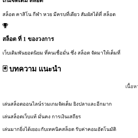
เกมจัดเต็ม สล็อต
สล็อต คาสิโน กีฬา หวย มีครบที่เดียว สัมผัสได้ที่ สล็อต
สล็อต ที่ 1 ของวงการ
เว็บเดิมพันยอดนิยม ที่คนเชื่อมั่น ซึ่ง สล็อต จัดมาให้เต็มที่
🃏 บทความ
แนะนำ
เนื้อห
เล่นสล็อตออนไลน์รวมเกมจัดเต็ม ยิงปลาและอีกมาก
เล่นสล็อตเว็บแท้ มั่นคง การเงินเสถียร
เล่นมากยิ่งได้เยอะกับเทคนิคสล็อต รับค่าคอมอัตโนมัติ