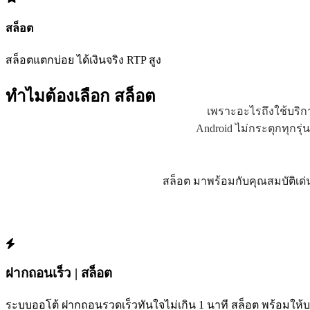
สล็อต
สล็อตแตกบ่อย ได้เงินจริง RTP สูง
ทำไมต้องเลือก
สล็อต
เพราะอะไรถึงใช้บริกา
Android ไม่กระตุกทุกรุ
สล็อต มาพร้อมกับคุณสมบัติเด่นท
ฝากถอนเร็ว | สล็อต
ระบบออโต้ ฝากถอนรวดเร็วทันใจไม่เกิน 1 นาที สล็อต พร้อมให้บ