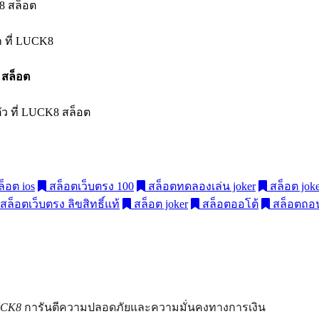
K8 สล็อต
 ที่ LUCK8
้
สล็อต
ัว ที่ LUCK8 สล็อต
็อต ios
สล็อตเว็บตรง 100
สล็อตทดลองเล่น joker
สล็อต jok
สล็อตเว็บตรง ลิขสิทธิ์แท้
สล็อต joker
สล็อตออโต้
สล็อตถอน
CK8
การันตีความปลอดภัยและความมั่นคงทางการเงิน