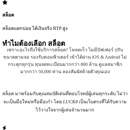
สล็อต
สล็อตแตกบ่อย ได้เงินจริง RTP สูง
ทำไมต้องเลือก
สล็อต
เพราะอะไรถึงใช้บริการสล็อต? โหลดเร็ว ไม่มีบัฟเฟอร์ ปรับ
ขนาดตามจอ รองรับคอมพิวเตอร์ เข้าได้ผ่าน iOS & Android ไม่
กระตุกทุกรุ่น ทุนจดทะเบียนมากกว่า 800 ล้าน ดูแลสมาชิก
มากกว่า 50,000 ท่าน ลองสัมผัสด้วยตัวคุณเอง
สล็อต มาพร้อมกับคุณสมบัติเด่นที่ตอบโจทย์ผู้เล่นทุกระดับ ไม่ว่า
จะเป็นมือใหม่หรือมือเก๋า โดย
LUCK8
เป็นเว็บตรงที่ได้รับความ
ไว้วางใจจากผู้เล่นจำนวนมาก