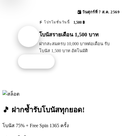
วันศุกร์ที่ 7 ส.ค. 2569
1,500 ฿
โปรโมชั่นวันนี้
โบนัสรายเดือน 1,500 บาท
ฝากสะสมครบ 10,000 บาทต่อเดือน รับ
โบนัส 1,500 บาท อัตโนมัติ
รับโปรนี้
🎵 ฝากซ้ำรับโบนัสทุกยอด!
โบนัส 75% + Free Spin 1365 ครั้ง