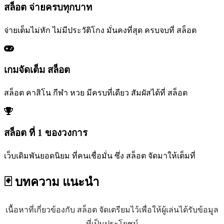
สล็อต จ่ายครบทุกบาท
จ่ายเต็มไม่หัก ไม่มีประวัติโกง มั่นคงที่สุด ครบจบที่ สล็อต
เกมจัดเต็ม สล็อต
สล็อต คาสิโน กีฬา หวย มีครบที่เดียว สัมผัสได้ที่ สล็อต
สล็อต ที่ 1 ของวงการ
เว็บเดิมพันยอดนิยม ที่คนเชื่อมั่น ซึ่ง สล็อต จัดมาให้เต็มที่
🃏 บทความ
แนะนำ
เนื้อหาที่เกี่ยวข้องกับ สล็อต จัดเตรียมไว้เพื่อให้ผู้เล่นได้รับข้อมูล
ที่เป็นประโยชน์