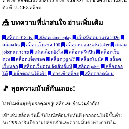
ทางเข้าสล็อตมั่นคงปลอดภัย เข้ารหัส SSL ปกป้องความเป็นส่วน
ตัว ที่ LUCK8 สล็อต
🎪 บทความที่น่าสนใจ
อ่านเพิ่มเติม
สล็อต 918kiss
สล็อต simpleplay
เว็บสล็อตมาแรง 2026
สล็อต ios
สล็อตเว็บตรง 100
สล็อตทดลองเล่น joker
สล็อต
joker แตกง่าย
เล่นสล็อตยังไง
สล็อตฟรีสปิน
สล็อตเว็บ
ตรง
สล็อตแจ็คพอต
สล็อต pg ฟรี
สล็อตโบนัส
สล็อต
เว็บนอก
สล็อตเว็บตรง ลิขสิทธิ์แท้
สล็อต joker
สล็อตออ
โต้
สล็อตถอนได้จริง
ทางเข้าสล็อต
สล็อตยอดนิยม
🎵 ลุยความมันส์กันเถอะ!
โปรโมชั่นสุดคุ้มรอคุณอยู่! คลิกเลย จำนวนจำกัด!
เข้าเล่น สล็อต วันนี้ รับโบนัสต้อนรับทันที ฝากถอนไม่มีขั้นต่ำ!
LUCK8
การันตีความปลอดภัยและความมั่นคงทางการเงิน