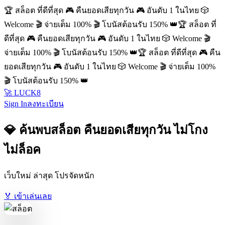
🏆 สล็อต ที่ดีที่สุด 🎮 คืนยอดเสียทุกวัน 🎮 อันดับ 1 ในไทย 🎲
Welcome 🎬 จ่ายเต็ม 100% 🎬 โบนัสต้อนรับ 150% 👑
🏆 สล็อต ที่
ดีที่สุด 🎮 คืนยอดเสียทุกวัน 🎮 อันดับ 1 ในไทย 🎲 Welcome 🎬
จ่ายเต็ม 100% 🎬 โบนัสต้อนรับ 150% 👑
🏆 สล็อต ที่ดีที่สุด 🎮 คืน
ยอดเสียทุกวัน 🎮 อันดับ 1 ในไทย 🎲 Welcome 🎬 จ่ายเต็ม 100%
🎬 โบนัสต้อนรับ 150% 👑
🚀 LUCK8
Sign In
ลงทะเบียน
💎 ค้นพบสล็อต คืนยอดเสียทุกวัน ไม่โกง
ไม่ล็อค
เว็บใหม่ ล่าสุด โปรจัดหนัก
🏅 เข้าเล่นเลย