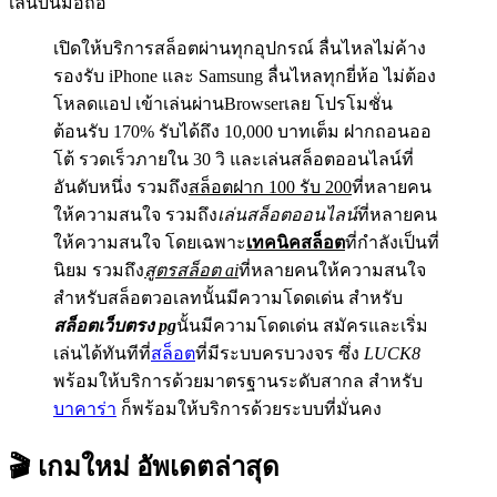
เล่นบนมือถือ
เปิดให้บริการสล็อตผ่านทุกอุปกรณ์ ลื่นไหลไม่ค้าง
รองรับ iPhone และ Samsung ลื่นไหลทุกยี่ห้อ ไม่ต้อง
โหลดแอป เข้าเล่นผ่านBrowserเลย โปรโมชั่น
ต้อนรับ 170% รับได้ถึง 10,000 บาทเต็ม ฝากถอนออ
โต้ รวดเร็วภายใน 30 วิ และเล่นสล็อตออนไลน์ที่
อันดับหนึ่ง รวมถึง
สล็อตฝาก 100 รับ 200
ที่หลายคน
ให้ความสนใจ รวมถึง
เล่นสล็อตออนไลน์
ที่หลายคน
ให้ความสนใจ โดยเฉพาะ
เทคนิคสล็อต
ที่กำลังเป็นที่
นิยม รวมถึง
สูตรสล็อต ai
ที่หลายคนให้ความสนใจ
สำหรับสล็อตวอเลทนั้นมีความโดดเด่น สำหรับ
สล็อตเว็บตรง pg
นั้นมีความโดดเด่น สมัครและเริ่ม
เล่นได้ทันทีที่
สล็อต
ที่มีระบบครบวงจร ซึ่ง
LUCK8
พร้อมให้บริการด้วยมาตรฐานระดับสากล สำหรับ
บาคาร่า
ก็พร้อมให้บริการด้วยระบบที่มั่นคง
🎬 เกมใหม่
อัพเดตล่าสุด