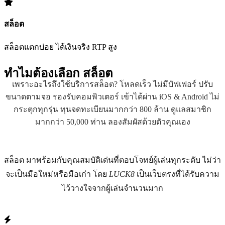
สล็อต
สล็อตแตกบ่อย ได้เงินจริง RTP สูง
ทำไมต้องเลือก
สล็อต
เพราะอะไรถึงใช้บริการสล็อต? โหลดเร็ว ไม่มีบัฟเฟอร์ ปรับ
ขนาดตามจอ รองรับคอมพิวเตอร์ เข้าได้ผ่าน iOS & Android ไม่
กระตุกทุกรุ่น ทุนจดทะเบียนมากกว่า 800 ล้าน ดูแลสมาชิก
มากกว่า 50,000 ท่าน ลองสัมผัสด้วยตัวคุณเอง
สล็อต มาพร้อมกับคุณสมบัติเด่นที่ตอบโจทย์ผู้เล่นทุกระดับ ไม่ว่า
จะเป็นมือใหม่หรือมือเก๋า โดย
LUCK8
เป็นเว็บตรงที่ได้รับความ
ไว้วางใจจากผู้เล่นจำนวนมาก