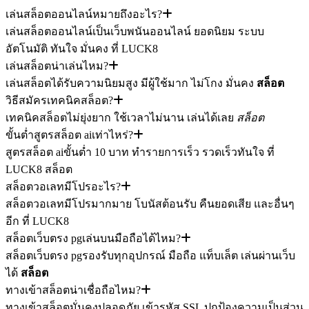
เล่นสล็อตออนไลน์หมายถึงอะไร?
เล่นสล็อตออนไลน์เป็นเว็บพนันออนไลน์ ยอดนิยม ระบบ
อัตโนมัติ ทันใจ มั่นคง ที่ LUCK8
เล่นสล็อตน่าเล่นไหม?
เล่นสล็อตได้รับความนิยมสูง มีผู้ใช้มาก ไม่โกง มั่นคง
สล็อต
วิธีสมัครเทคนิคสล็อต?
เทคนิคสล็อตไม่ยุ่งยาก ใช้เวลาไม่นาน เล่นได้เลย
สล็อต
ขั้นต่ำสูตรสล็อต aiเท่าไหร่?
สูตรสล็อต aiขั้นต่ำ 10 บาท ทำรายการเร็ว รวดเร็วทันใจ ที่
LUCK8 สล็อต
สล็อตวอเลทมีโปรอะไร?
สล็อตวอเลทมีโปรมากมาย โบนัสต้อนรับ คืนยอดเสีย และอื่นๆ
อีก ที่ LUCK8
สล็อตเว็บตรง pgเล่นบนมือถือได้ไหม?
สล็อตเว็บตรง pgรองรับทุกอุปกรณ์ มือถือ แท็บเล็ต เล่นผ่านเว็บ
ได้
สล็อต
ทางเข้าสล็อตน่าเชื่อถือไหม?
ทางเข้าสล็อตมั่นคงปลอดภัย เข้ารหัส SSL ปกป้องความเป็นส่วน