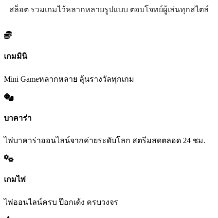
สล็อต รวมเกมไว้หลากหลายรูปแบบ ตอบโจทย์ผู้เล่นทุกสไตล์
เกมมินิ
Mini Gameหลากหลาย ลุ้นรางวัลทุกเกม
บาคาร่า
ไพ่บาคาร่าออนไลน์จากค่ายระดับโลก สตรีมสดตลอด 24 ชม.
เกมไพ่
ไพ่ออนไลน์ครบ ป๊อกเด้ง ครบวงจร