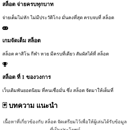
สล็อต จ่ายครบทุกบาท
จ่ายเต็มไม่หัก ไม่มีประวัติโกง มั่นคงที่สุด ครบจบที่ สล็อต
เกมจัดเต็ม สล็อต
สล็อต คาสิโน กีฬา หวย มีครบที่เดียว สัมผัสได้ที่ สล็อต
สล็อต ที่ 1 ของวงการ
เว็บเดิมพันยอดนิยม ที่คนเชื่อมั่น ซึ่ง สล็อต จัดมาให้เต็มที่
🃏 บทความ
แนะนำ
เนื้อหาที่เกี่ยวข้องกับ สล็อต จัดเตรียมไว้เพื่อให้ผู้เล่นได้รับข้อมูล
ที่เป็นประโยชน์