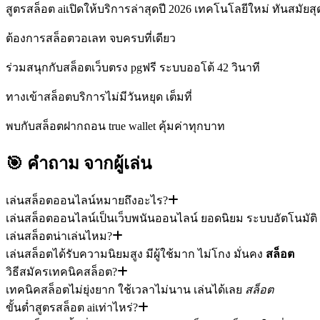
สูตรสล็อต aiเปิดให้บริการล่าสุดปี 2026 เทคโนโลยีใหม่ ทันสมัยสุ
ต้องการสล็อตวอเลท จบครบที่เดียว
ร่วมสนุกกับสล็อตเว็บตรง pgฟรี ระบบออโต้ 42 วินาที
ทางเข้าสล็อตบริการไม่มีวันหยุด เต็มที่
พบกับสล็อตฝากถอน true wallet คุ้มค่าทุกบาท
🎯 คำถาม
จากผู้เล่น
เล่นสล็อตออนไลน์หมายถึงอะไร?
เล่นสล็อตออนไลน์เป็นเว็บพนันออนไลน์ ยอดนิยม ระบบอัตโนมัติ ท
เล่นสล็อตน่าเล่นไหม?
เล่นสล็อตได้รับความนิยมสูง มีผู้ใช้มาก ไม่โกง มั่นคง
สล็อต
วิธีสมัครเทคนิคสล็อต?
เทคนิคสล็อตไม่ยุ่งยาก ใช้เวลาไม่นาน เล่นได้เลย
สล็อต
ขั้นต่ำสูตรสล็อต aiเท่าไหร่?