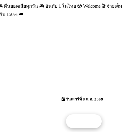
ด 🎮 คืนยอดเสียทุกวัน 🎮 อันดับ 1 ในไทย 🎲 Welcome 🎬 จ่ายเต็ม
นรับ 150% 👑
วันเสาร์ที่ 8 ส.ค. 2569
รับโปรนี้