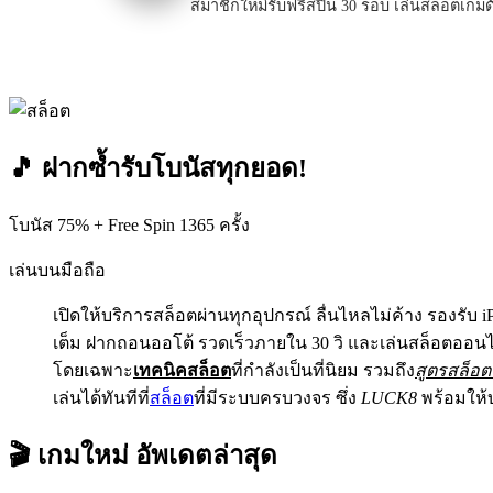
สมาชิกใหม่รับฟรีสปิน 30 รอบ เล่นสล็อตเกมดั
🎵 ฝากซ้ำรับโบนัสทุกยอด!
โบนัส 75% + Free Spin 1365 ครั้ง
เล่นบนมือถือ
เปิดให้บริการสล็อตผ่านทุกอุปกรณ์ ลื่นไหลไม่ค้าง รองรับ 
เต็ม ฝากถอนออโต้ รวดเร็วภายใน 30 วิ และเล่นสล็อตออนไลน
โดยเฉพาะ
เทคนิคสล็อต
ที่กำลังเป็นที่นิยม รวมถึง
สูตรสล็อต 
เล่นได้ทันทีที่
สล็อต
ที่มีระบบครบวงจร ซึ่ง
LUCK8
พร้อมให้
🎬 เกมใหม่
อัพเดตล่าสุด