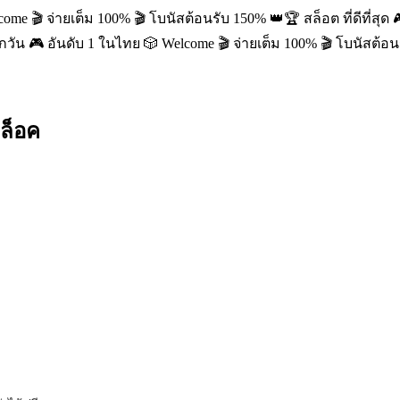
elcome 🎬 จ่ายเต็ม 100% 🎬 โบนัสต้อนรับ 150% 👑
🏆 สล็อต ที่ดีที่สุ
ยทุกวัน 🎮 อันดับ 1 ในไทย 🎲 Welcome 🎬 จ่ายเต็ม 100% 🎬 โบนัสต้อ
่ล็อค