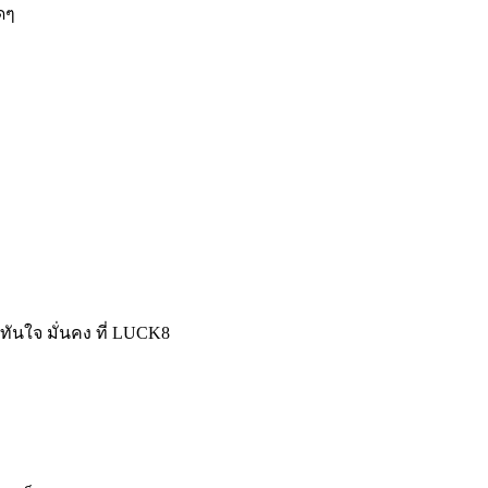
ดๆ
ันใจ มั่นคง ที่ LUCK8