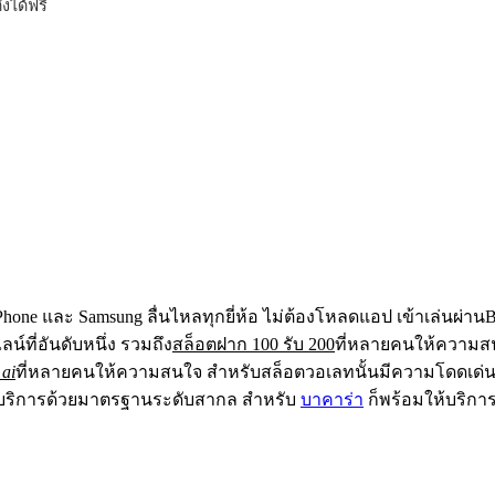
งได้ฟรี
iPhone และ Samsung ลื่นไหลทุกยี่ห้อ ไม่ต้องโหลดแอป เข้าเล่นผ่าน
์ที่อันดับหนึ่ง รวมถึง
สล็อตฝาก 100 รับ 200
ที่หลายคนให้ความส
ai
ที่หลายคนให้ความสนใจ สำหรับสล็อตวอเลทนั้นมีความโดดเด่น
บริการด้วยมาตรฐานระดับสากล สำหรับ
บาคาร่า
ก็พร้อมให้บริการ