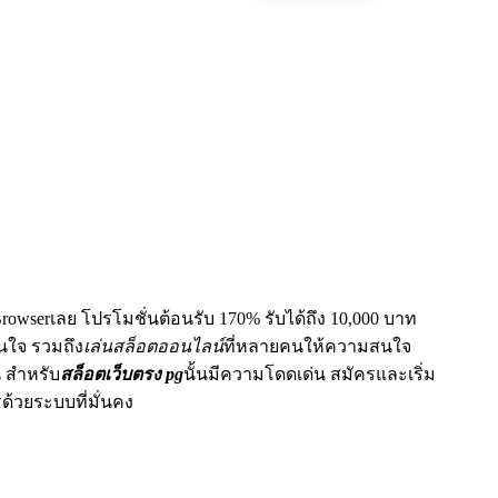
Browserเลย โปรโมชั่นต้อนรับ 170% รับได้ถึง 10,000 บาท
นใจ รวมถึง
เล่นสล็อตออนไลน์
ที่หลายคนให้ความสนใจ
 สำหรับ
สล็อตเว็บตรง pg
นั้นมีความโดดเด่น สมัครและเริ่ม
ด้วยระบบที่มั่นคง