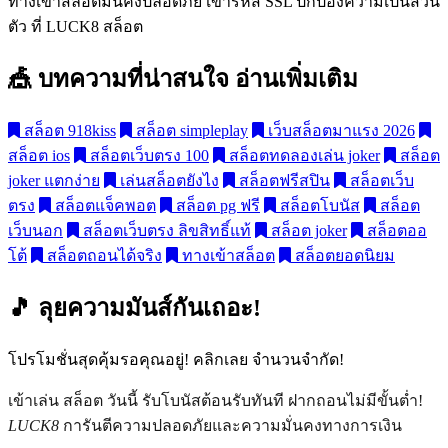
ทางเข้าสล็อตมั่นคงปลอดภัย เข้ารหัส SSL ปกป้องความเป็นส่วน
ตัว ที่ LUCK8 สล็อต
🎪 บทความที่น่าสนใจ
อ่านเพิ่มเติม
สล็อต 918kiss
สล็อต simpleplay
เว็บสล็อตมาแรง 2026
สล็อต ios
สล็อตเว็บตรง 100
สล็อตทดลองเล่น joker
สล็อต
joker แตกง่าย
เล่นสล็อตยังไง
สล็อตฟรีสปิน
สล็อตเว็บ
ตรง
สล็อตแจ็คพอต
สล็อต pg ฟรี
สล็อตโบนัส
สล็อต
เว็บนอก
สล็อตเว็บตรง ลิขสิทธิ์แท้
สล็อต joker
สล็อตออ
โต้
สล็อตถอนได้จริง
ทางเข้าสล็อต
สล็อตยอดนิยม
🎵 ลุยความมันส์กันเถอะ!
โปรโมชั่นสุดคุ้มรอคุณอยู่! คลิกเลย จำนวนจำกัด!
เข้าเล่น สล็อต วันนี้ รับโบนัสต้อนรับทันที ฝากถอนไม่มีขั้นต่ำ!
LUCK8
การันตีความปลอดภัยและความมั่นคงทางการเงิน