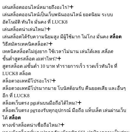
เล่นสล็อตออนไลน์หมายถึงอะไร?
เล่นสล็อตออนไลน์เป็นเว็บพนันออนไลน์ ยอดนิยม ระบบ
อัตโนมัติ ทันใจ มั่นคง ที่ LUCK8
เล่นสล็อตน่าเล่นไหม?
เล่นสล็อตได้รับความนิยมสูง มีผู้ใช้มาก ไม่โกง มั่นคง
สล็อต
วิธีสมัครเทคนิคสล็อต?
เทคนิคสล็อตไม่ยุ่งยาก ใช้เวลาไม่นาน เล่นได้เลย
สล็อต
ขั้นต่ำสูตรสล็อต aiเท่าไหร่?
สูตรสล็อต aiขั้นต่ำ 10 บาท ทำรายการเร็ว รวดเร็วทันใจ ที่
LUCK8 สล็อต
สล็อตวอเลทมีโปรอะไร?
สล็อตวอเลทมีโปรมากมาย โบนัสต้อนรับ คืนยอดเสีย และอื่นๆ
อีก ที่ LUCK8
สล็อตเว็บตรง pgเล่นบนมือถือได้ไหม?
สล็อตเว็บตรง pgรองรับทุกอุปกรณ์ มือถือ แท็บเล็ต เล่นผ่านเว็บ
ได้
สล็อต
ทางเข้าสล็อตน่าเชื่อถือไหม?