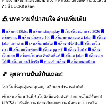
ทางเข้าสล็อตมั่นคงปลอดภัย เข้ารหัส SSL ปกป้องความเป็นส่วน
ตัว ที่ LUCK8 สล็อต
🎪 บทความที่น่าสนใจ
อ่านเพิ่มเติม
สล็อต 918kiss
สล็อต simpleplay
เว็บสล็อตมาแรง 2026
สล็อต ios
สล็อตเว็บตรง 100
สล็อตทดลองเล่น joker
สล็อต
joker แตกง่าย
เล่นสล็อตยังไง
สล็อตฟรีสปิน
สล็อตเว็บ
ตรง
สล็อตแจ็คพอต
สล็อต pg ฟรี
สล็อตโบนัส
สล็อต
เว็บนอก
สล็อตเว็บตรง ลิขสิทธิ์แท้
สล็อต joker
สล็อตออ
โต้
สล็อตถอนได้จริง
ทางเข้าสล็อต
สล็อตยอดนิยม
🎵 ลุยความมันส์กันเถอะ!
โปรโมชั่นสุดคุ้มรอคุณอยู่! คลิกเลย จำนวนจำกัด!
เข้าเล่น สล็อต วันนี้ รับโบนัสต้อนรับทันที ฝากถอนไม่มีขั้นต่ำ!
LUCK8
การันตีความปลอดภัยและความมั่นคงทางการเงิน