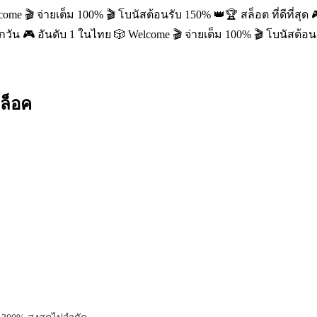
elcome 🎬 จ่ายเต็ม 100% 🎬 โบนัสต้อนรับ 150% 👑
🏆 สล็อต ที่ดีที่สุ
ยทุกวัน 🎮 อันดับ 1 ในไทย 🎲 Welcome 🎬 จ่ายเต็ม 100% 🎬 โบนัสต้อ
่ล็อค