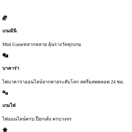
เกมมินิ
Mini Gameหลากหลาย ลุ้นรางวัลทุกเกม
บาคาร่า
ไพ่บาคาร่าออนไลน์จากค่ายระดับโลก สตรีมสดตลอด 24 ชม.
เกมไพ่
ไพ่ออนไลน์ครบ ป๊อกเด้ง ครบวงจร