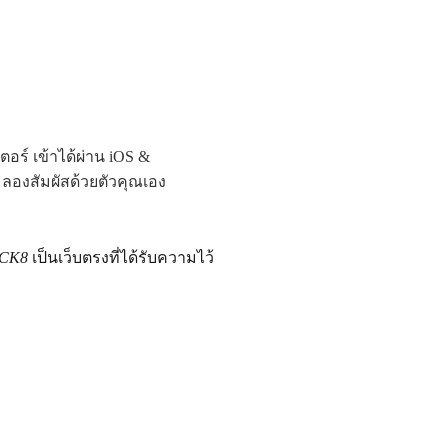
อร์ เข้าได้ผ่าน iOS &
 ลองสัมผัสด้วยตัวคุณเอง
CK8
เป็นเว็บตรงที่ได้รับความไว้