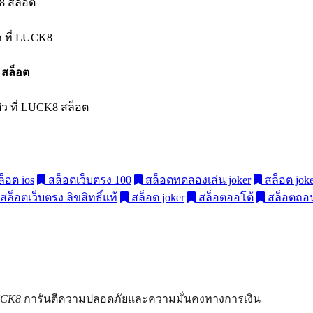
K8 สล็อต
 ที่ LUCK8
้
สล็อต
ัว ที่ LUCK8 สล็อต
็อต ios
สล็อตเว็บตรง 100
สล็อตทดลองเล่น joker
สล็อต jok
สล็อตเว็บตรง ลิขสิทธิ์แท้
สล็อต joker
สล็อตออโต้
สล็อตถอน
CK8
การันตีความปลอดภัยและความมั่นคงทางการเงิน