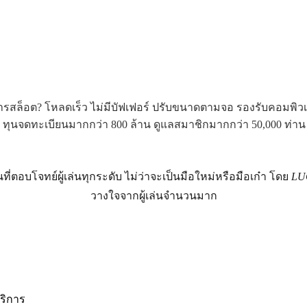
รสล็อต? โหลดเร็ว ไม่มีบัฟเฟอร์ ปรับขนาดตามจอ รองรับคอมพิวเต
่น ทุนจดทะเบียนมากกว่า 800 ล้าน ดูแลสมาชิกมากกว่า 50,000 ท่าน
ี่ตอบโจทย์ผู้เล่นทุกระดับ ไม่ว่าจะเป็นมือใหม่หรือมือเก๋า โดย
LU
วางใจจากผู้เล่นจำนวนมาก
ริการ