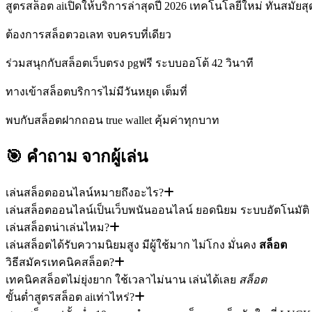
สูตรสล็อต aiเปิดให้บริการล่าสุดปี 2026 เทคโนโลยีใหม่ ทันสมัยสุ
ต้องการสล็อตวอเลท จบครบที่เดียว
ร่วมสนุกกับสล็อตเว็บตรง pgฟรี ระบบออโต้ 42 วินาที
ทางเข้าสล็อตบริการไม่มีวันหยุด เต็มที่
พบกับสล็อตฝากถอน true wallet คุ้มค่าทุกบาท
🎯 คำถาม
จากผู้เล่น
เล่นสล็อตออนไลน์หมายถึงอะไร?
เล่นสล็อตออนไลน์เป็นเว็บพนันออนไลน์ ยอดนิยม ระบบอัตโนมัติ ท
เล่นสล็อตน่าเล่นไหม?
เล่นสล็อตได้รับความนิยมสูง มีผู้ใช้มาก ไม่โกง มั่นคง
สล็อต
วิธีสมัครเทคนิคสล็อต?
เทคนิคสล็อตไม่ยุ่งยาก ใช้เวลาไม่นาน เล่นได้เลย
สล็อต
ขั้นต่ำสูตรสล็อต aiเท่าไหร่?