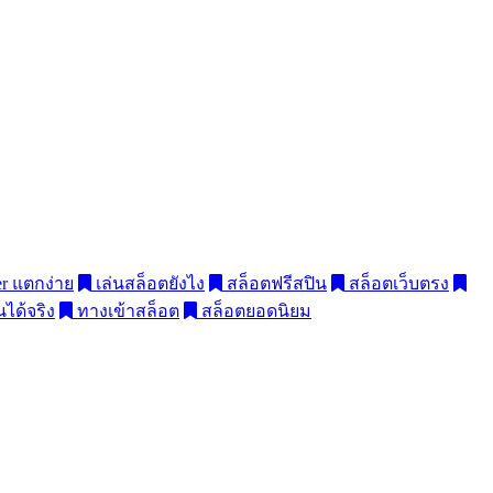
er แตกง่าย
เล่นสล็อตยังไง
สล็อตฟรีสปิน
สล็อตเว็บตรง
ได้จริง
ทางเข้าสล็อต
สล็อตยอดนิยม