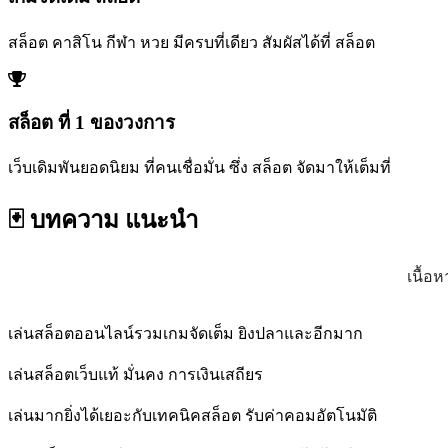
สล็อต คาสิโน กีฬา หวย มีครบที่เดียว สัมผัสได้ที่ สล็อต
สล็อต ที่ 1 ของวงการ
เว็บเดิมพันยอดนิยม ที่คนเชื่อมั่น ซึ่ง สล็อต จัดมาให้เต็มที่
🃏 บทความ
แนะนำ
เนื้อห
เล่นสล็อตออนไลน์รวมเกมจัดเต็ม ยิงปลาและอีกมาก
เล่นสล็อตเว็บแท้ มั่นคง การเงินเสถียร
เล่นมากยิ่งได้เยอะกับเทคนิคสล็อต รับค่าคอมอัตโนมัติ