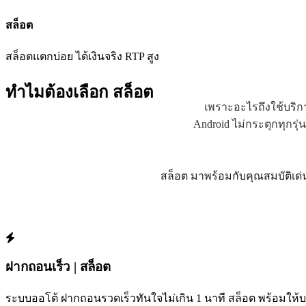
สล็อต
สล็อตแตกบ่อย ได้เงินจริง RTP สูง
ทำไมต้องเลือก
สล็อต
เพราะอะไรถึงใช้บริกา
Android ไม่กระตุกทุกรุ
สล็อต มาพร้อมกับคุณสมบัติเด่นท
ฝากถอนเร็ว | สล็อต
ระบบออโต้ ฝากถอนรวดเร็วทันใจไม่เกิน 1 นาที สล็อต พร้อมให้บ