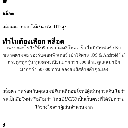
สล็อต
สล็อตแตกบ่อย ได้เงินจริง RTP สูง
ทำไมต้องเลือก
สล็อต
เพราะอะไรถึงใช้บริการสล็อต? โหลดเร็ว ไม่มีบัฟเฟอร์ ปรับ
ขนาดตามจอ รองรับคอมพิวเตอร์ เข้าได้ผ่าน iOS & Android ไม่
กระตุกทุกรุ่น ทุนจดทะเบียนมากกว่า 800 ล้าน ดูแลสมาชิก
มากกว่า 50,000 ท่าน ลองสัมผัสด้วยตัวคุณเอง
สล็อต มาพร้อมกับคุณสมบัติเด่นที่ตอบโจทย์ผู้เล่นทุกระดับ ไม่ว่า
จะเป็นมือใหม่หรือมือเก๋า โดย
LUCK8
เป็นเว็บตรงที่ได้รับความ
ไว้วางใจจากผู้เล่นจำนวนมาก