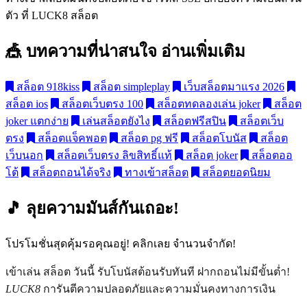
ตัว ที่ LUCK8 สล็อต
🎪 บทความที่น่าสนใจ
อ่านเพิ่มเติม
สล็อต 918kiss
สล็อต simpleplay
เว็บสล็อตมาแรง 2026
สล็อต ios
สล็อตเว็บตรง 100
สล็อตทดลองเล่น joker
สล็อต
joker แตกง่าย
เล่นสล็อตยังไง
สล็อตฟรีสปิน
สล็อตเว็บ
ตรง
สล็อตแจ็คพอต
สล็อต pg ฟรี
สล็อตโบนัส
สล็อต
เว็บนอก
สล็อตเว็บตรง ลิขสิทธิ์แท้
สล็อต joker
สล็อตออ
โต้
สล็อตถอนได้จริง
ทางเข้าสล็อต
สล็อตยอดนิยม
🎵 ลุยความมันส์กันเถอะ!
โปรโมชั่นสุดคุ้มรอคุณอยู่! คลิกเลย จำนวนจำกัด!
เข้าเล่น สล็อต วันนี้ รับโบนัสต้อนรับทันที ฝากถอนไม่มีขั้นต่ำ!
LUCK8
การันตีความปลอดภัยและความมั่นคงทางการเงิน