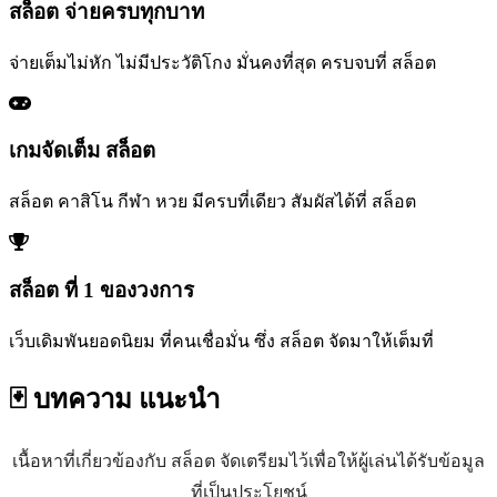
สล็อต จ่ายครบทุกบาท
จ่ายเต็มไม่หัก ไม่มีประวัติโกง มั่นคงที่สุด ครบจบที่ สล็อต
เกมจัดเต็ม สล็อต
สล็อต คาสิโน กีฬา หวย มีครบที่เดียว สัมผัสได้ที่ สล็อต
สล็อต ที่ 1 ของวงการ
เว็บเดิมพันยอดนิยม ที่คนเชื่อมั่น ซึ่ง สล็อต จัดมาให้เต็มที่
🃏 บทความ
แนะนำ
เนื้อหาที่เกี่ยวข้องกับ สล็อต จัดเตรียมไว้เพื่อให้ผู้เล่นได้รับข้อมูล
ที่เป็นประโยชน์