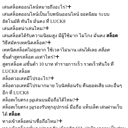
เล่นสล็อตออนไลน์หมายถึงอะไร?
เล่นสล็อตออนไลน์เป็นเว็บพนันออนไลน์ ยอดนิยม ระบบ
อัตโนมัติ ทันใจ มั่นคง ที่ LUCK8
เล่นสล็อตน่าเล่นไหม?
เล่นสล็อตได้รับความนิยมสูง มีผู้ใช้มาก ไม่โกง มั่นคง
สล็อต
วิธีสมัครเทคนิคสล็อต?
เทคนิคสล็อตไม่ยุ่งยาก ใช้เวลาไม่นาน เล่นได้เลย
สล็อต
ขั้นต่ำสูตรสล็อต aiเท่าไหร่?
สูตรสล็อต aiขั้นต่ำ 10 บาท ทำรายการเร็ว รวดเร็วทันใจ ที่
LUCK8 สล็อต
สล็อตวอเลทมีโปรอะไร?
สล็อตวอเลทมีโปรมากมาย โบนัสต้อนรับ คืนยอดเสีย และอื่นๆ
อีก ที่ LUCK8
สล็อตเว็บตรง pgเล่นบนมือถือได้ไหม?
สล็อตเว็บตรง pgรองรับทุกอุปกรณ์ มือถือ แท็บเล็ต เล่นผ่านเว็บ
ได้
สล็อต
ทางเข้าสล็อตน่าเชื่อถือไหม?