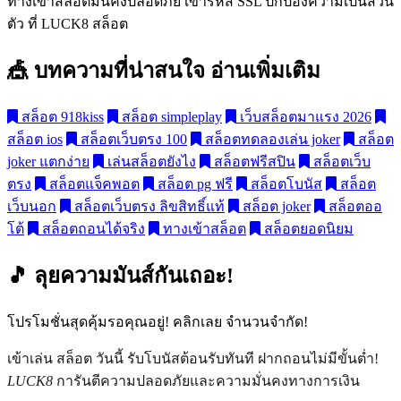
ทางเข้าสล็อตมั่นคงปลอดภัย เข้ารหัส SSL ปกป้องความเป็นส่วน
ตัว ที่ LUCK8 สล็อต
🎪 บทความที่น่าสนใจ
อ่านเพิ่มเติม
สล็อต 918kiss
สล็อต simpleplay
เว็บสล็อตมาแรง 2026
สล็อต ios
สล็อตเว็บตรง 100
สล็อตทดลองเล่น joker
สล็อต
joker แตกง่าย
เล่นสล็อตยังไง
สล็อตฟรีสปิน
สล็อตเว็บ
ตรง
สล็อตแจ็คพอต
สล็อต pg ฟรี
สล็อตโบนัส
สล็อต
เว็บนอก
สล็อตเว็บตรง ลิขสิทธิ์แท้
สล็อต joker
สล็อตออ
โต้
สล็อตถอนได้จริง
ทางเข้าสล็อต
สล็อตยอดนิยม
🎵 ลุยความมันส์กันเถอะ!
โปรโมชั่นสุดคุ้มรอคุณอยู่! คลิกเลย จำนวนจำกัด!
เข้าเล่น สล็อต วันนี้ รับโบนัสต้อนรับทันที ฝากถอนไม่มีขั้นต่ำ!
LUCK8
การันตีความปลอดภัยและความมั่นคงทางการเงิน