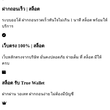
ฝากถอนเร็ว | สล็อต
ระบบออโต้ ฝากถอนรวดเร็วทันใจไม่เกิน 1 นาที สล็อต พร้อมให้
บริการ
เว็บตรง 100% | สล็อต
เว็บหลักตรงจากบริษัท มั่นคงปลอดภัย จ่ายเต็ม ที่ สล็อต มีให้
ครบ
สล็อต รับ True Wallet
ฝากผ่าน วอเลท ฝากถอนง่าย ไม่ต้องมีบัญชี