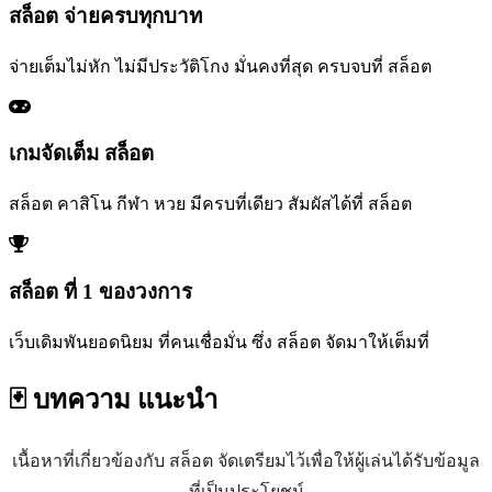
สล็อต จ่ายครบทุกบาท
จ่ายเต็มไม่หัก ไม่มีประวัติโกง มั่นคงที่สุด ครบจบที่ สล็อต
เกมจัดเต็ม สล็อต
สล็อต คาสิโน กีฬา หวย มีครบที่เดียว สัมผัสได้ที่ สล็อต
สล็อต ที่ 1 ของวงการ
เว็บเดิมพันยอดนิยม ที่คนเชื่อมั่น ซึ่ง สล็อต จัดมาให้เต็มที่
🃏 บทความ
แนะนำ
เนื้อหาที่เกี่ยวข้องกับ สล็อต จัดเตรียมไว้เพื่อให้ผู้เล่นได้รับข้อมูล
ที่เป็นประโยชน์