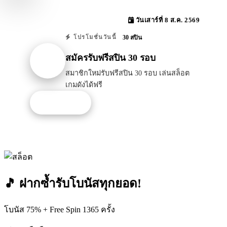
วันเสาร์ที่ 8 ส.ค. 2569
30 สปิน
โปรโมชั่นวันนี้
สมัครรับฟรีสปิน 30 รอบ
สมาชิกใหม่รับฟรีสปิน 30 รอบ เล่นสล็อต
เกมดังได้ฟรี
รับโปรนี้
🎵 ฝากซ้ำรับโบนัสทุกยอด!
โบนัส 75% + Free Spin 1365 ครั้ง