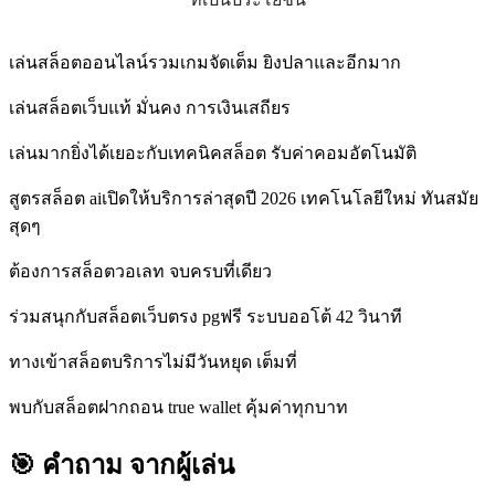
เล่นสล็อตออนไลน์รวมเกมจัดเต็ม ยิงปลาและอีกมาก
เล่นสล็อตเว็บแท้ มั่นคง การเงินเสถียร
เล่นมากยิ่งได้เยอะกับเทคนิคสล็อต รับค่าคอมอัตโนมัติ
สูตรสล็อต aiเปิดให้บริการล่าสุดปี 2026 เทคโนโลยีใหม่ ทันสมัย
สุดๆ
ต้องการสล็อตวอเลท จบครบที่เดียว
ร่วมสนุกกับสล็อตเว็บตรง pgฟรี ระบบออโต้ 42 วินาที
ทางเข้าสล็อตบริการไม่มีวันหยุด เต็มที่
พบกับสล็อตฝากถอน true wallet คุ้มค่าทุกบาท
🎯 คำถาม
จากผู้เล่น