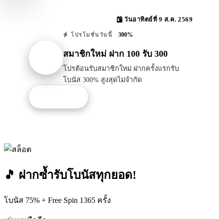
วันอาทิตย์ที่ 9 ส.ค. 2569
300%
โปรโมชั่นวันนี้
สมาชิกใหม่ ฝาก 100 รับ 300
โปรต้อนรับสมาชิกใหม่ ฝากครั้งแรกรับ
โบนัส 300% สูงสุดไม่จำกัด
รับโปรนี้
🎵 ฝากซ้ำรับโบนัสทุกยอด!
โบนัส 75% + Free Spin 1365 ครั้ง