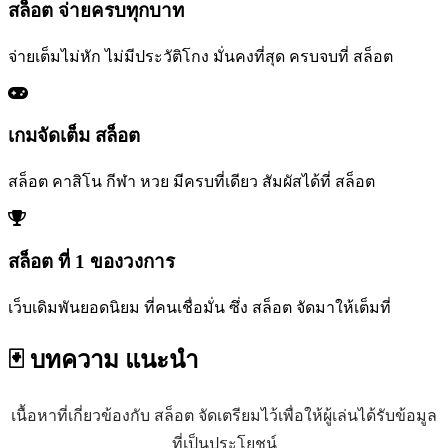
สล็อต จ่ายครบทุกบาท
จ่ายเต็มไม่หัก ไม่มีประวัติโกง มั่นคงที่สุด ครบจบที่ สล็อต
เกมจัดเต็ม สล็อต
สล็อต คาสิโน กีฬา หวย มีครบที่เดียว สัมผัสได้ที่ สล็อต
สล็อต ที่ 1 ของวงการ
เว็บเดิมพันยอดนิยม ที่คนเชื่อมั่น ซึ่ง สล็อต จัดมาให้เต็มที่
🃏 บทความ
แนะนำ
เนื้อหาที่เกี่ยวข้องกับ สล็อต จัดเตรียมไว้เพื่อให้ผู้เล่นได้รับข้อมูล
ที่เป็นประโยชน์