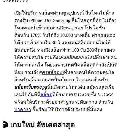
เล่นบนมือถือ
เปิดให้บริการสล็อตผ่านทุกอุปกรณ์ ลื่นไหลไม่ค้าง
รองรับ iPhone และ Samsung ลื่นไหลทุกยี่ห้อ ไม่ต้อง
โหลดแอป เข้าเล่นผ่านBrowserเลย โปรโมชั่น
ต้อนรับ 170% รับได้ถึง 10,000 บาทเต็ม ฝากถอนออ
โต้ รวดเร็วภายใน 30 วิ และเล่นสล็อตออนไลน์ที่
อันดับหนึ่ง รวมถึง
สล็อตฝาก 100 รับ 200
ที่หลายคน
ให้ความสนใจ รวมถึง
เล่นสล็อตออนไลน์
ที่หลายคน
ให้ความสนใจ โดยเฉพาะ
เทคนิคสล็อต
ที่กำลังเป็นที่
นิยม รวมถึง
สูตรสล็อต ai
ที่หลายคนให้ความสนใจ
สำหรับสล็อตวอเลทนั้นมีความโดดเด่น สำหรับ
สล็อตเว็บตรง pg
นั้นมีความโดดเด่น สมัครและเริ่ม
เล่นได้ทันทีที่
สล็อต
ที่มีระบบครบวงจร ซึ่ง
LUCK8
พร้อมให้บริการด้วยมาตรฐานระดับสากล สำหรับ
บาคาร่า
ก็พร้อมให้บริการด้วยระบบที่มั่นคง
🎬 เกมใหม่
อัพเดตล่าสุด