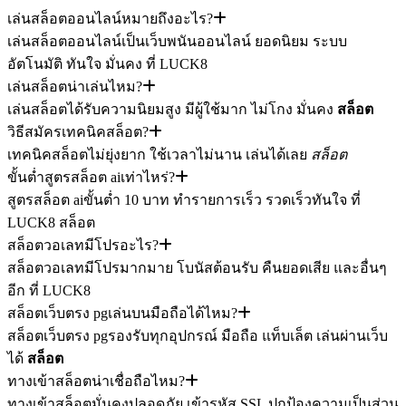
เล่นสล็อตออนไลน์หมายถึงอะไร?
เล่นสล็อตออนไลน์เป็นเว็บพนันออนไลน์ ยอดนิยม ระบบ
อัตโนมัติ ทันใจ มั่นคง ที่ LUCK8
เล่นสล็อตน่าเล่นไหม?
เล่นสล็อตได้รับความนิยมสูง มีผู้ใช้มาก ไม่โกง มั่นคง
สล็อต
วิธีสมัครเทคนิคสล็อต?
เทคนิคสล็อตไม่ยุ่งยาก ใช้เวลาไม่นาน เล่นได้เลย
สล็อต
ขั้นต่ำสูตรสล็อต aiเท่าไหร่?
สูตรสล็อต aiขั้นต่ำ 10 บาท ทำรายการเร็ว รวดเร็วทันใจ ที่
LUCK8 สล็อต
สล็อตวอเลทมีโปรอะไร?
สล็อตวอเลทมีโปรมากมาย โบนัสต้อนรับ คืนยอดเสีย และอื่นๆ
อีก ที่ LUCK8
สล็อตเว็บตรง pgเล่นบนมือถือได้ไหม?
สล็อตเว็บตรง pgรองรับทุกอุปกรณ์ มือถือ แท็บเล็ต เล่นผ่านเว็บ
ได้
สล็อต
ทางเข้าสล็อตน่าเชื่อถือไหม?
ทางเข้าสล็อตมั่นคงปลอดภัย เข้ารหัส SSL ปกป้องความเป็นส่วน