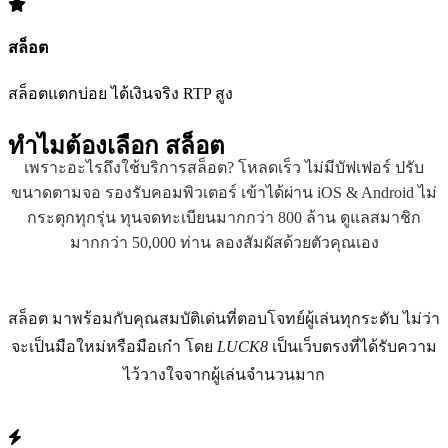
สล็อต
สล็อตแตกบ่อย ได้เงินจริง RTP สูง
ทำไมต้องเลือก
สล็อต
เพราะอะไรถึงใช้บริการสล็อต? โหลดเร็ว ไม่มีบัฟเฟอร์ ปรับ
ขนาดตามจอ รองรับคอมพิวเตอร์ เข้าได้ผ่าน iOS & Android ไม่
กระตุกทุกรุ่น ทุนจดทะเบียนมากกว่า 800 ล้าน ดูแลสมาชิก
มากกว่า 50,000 ท่าน ลองสัมผัสด้วยตัวคุณเอง
สล็อต มาพร้อมกับคุณสมบัติเด่นที่ตอบโจทย์ผู้เล่นทุกระดับ ไม่ว่า
จะเป็นมือใหม่หรือมือเก๋า โดย
LUCK8
เป็นเว็บตรงที่ได้รับความ
ไว้วางใจจากผู้เล่นจำนวนมาก