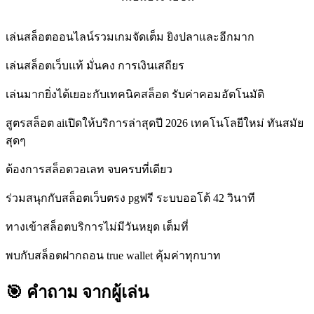
เล่นสล็อตออนไลน์รวมเกมจัดเต็ม ยิงปลาและอีกมาก
เล่นสล็อตเว็บแท้ มั่นคง การเงินเสถียร
เล่นมากยิ่งได้เยอะกับเทคนิคสล็อต รับค่าคอมอัตโนมัติ
สูตรสล็อต aiเปิดให้บริการล่าสุดปี 2026 เทคโนโลยีใหม่ ทันสมัย
สุดๆ
ต้องการสล็อตวอเลท จบครบที่เดียว
ร่วมสนุกกับสล็อตเว็บตรง pgฟรี ระบบออโต้ 42 วินาที
ทางเข้าสล็อตบริการไม่มีวันหยุด เต็มที่
พบกับสล็อตฝากถอน true wallet คุ้มค่าทุกบาท
🎯 คำถาม
จากผู้เล่น