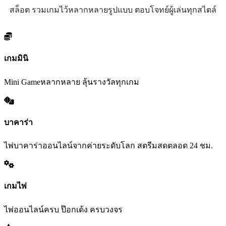
สล็อต รวมเกมไว้หลากหลายรูปแบบ ตอบโจทย์ผู้เล่นทุกสไตล์
เกมมินิ
Mini Gameหลากหลาย ลุ้นรางวัลทุกเกม
บาคาร่า
ไพ่บาคาร่าออนไลน์จากค่ายระดับโลก สตรีมสดตลอด 24 ชม.
เกมไพ่
ไพ่ออนไลน์ครบ ป๊อกเด้ง ครบวงจร