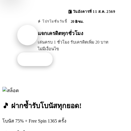
วันอังคารที่ 11 ส.ค. 2569
20 ฿/ชม.
โปรโมชั่นวันนี้
แจกเครดิตทุกชั่วโมง
เล่นครบ 1 ชั่วโมง รับเครดิตเพิ่ม 20 บาท
ไม่มีเงื่อนไข
รับโปรนี้
🎵 ฝากซ้ำรับโบนัสทุกยอด!
โบนัส 75% + Free Spin 1365 ครั้ง