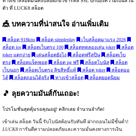
ทางเข้าสล็อตมั่นคงปลอดภัย เข้ารหัส SSL ปกป้องความเป็นส่วน
ตัว ที่ LUCK8 สล็อต
🎪 บทความที่น่าสนใจ
อ่านเพิ่มเติม
สล็อต 918kiss
สล็อต simpleplay
เว็บสล็อตมาแรง 2026
สล็อต ios
สล็อตเว็บตรง 100
สล็อตทดลองเล่น joker
สล็อต
joker แตกง่าย
เล่นสล็อตยังไง
สล็อตฟรีสปิน
สล็อตเว็บ
ตรง
สล็อตแจ็คพอต
สล็อต pg ฟรี
สล็อตโบนัส
สล็อต
เว็บนอก
สล็อตเว็บตรง ลิขสิทธิ์แท้
สล็อต joker
สล็อตออ
โต้
สล็อตถอนได้จริง
ทางเข้าสล็อต
สล็อตยอดนิยม
🎵 ลุยความมันส์กันเถอะ!
โปรโมชั่นสุดคุ้มรอคุณอยู่! คลิกเลย จำนวนจำกัด!
เข้าเล่น สล็อต วันนี้ รับโบนัสต้อนรับทันที ฝากถอนไม่มีขั้นต่ำ!
LUCK8
การันตีความปลอดภัยและความมั่นคงทางการเงิน