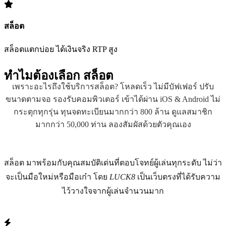
สล็อต
สล็อตแตกบ่อย ได้เงินจริง RTP สูง
ทำไมต้องเลือก
สล็อต
เพราะอะไรถึงใช้บริการสล็อต? โหลดเร็ว ไม่มีบัฟเฟอร์ ปรับ
ขนาดตามจอ รองรับคอมพิวเตอร์ เข้าได้ผ่าน iOS & Android ไม่
กระตุกทุกรุ่น ทุนจดทะเบียนมากกว่า 800 ล้าน ดูแลสมาชิก
มากกว่า 50,000 ท่าน ลองสัมผัสด้วยตัวคุณเอง
สล็อต มาพร้อมกับคุณสมบัติเด่นที่ตอบโจทย์ผู้เล่นทุกระดับ ไม่ว่า
จะเป็นมือใหม่หรือมือเก๋า โดย
LUCK8
เป็นเว็บตรงที่ได้รับความ
ไว้วางใจจากผู้เล่นจำนวนมาก