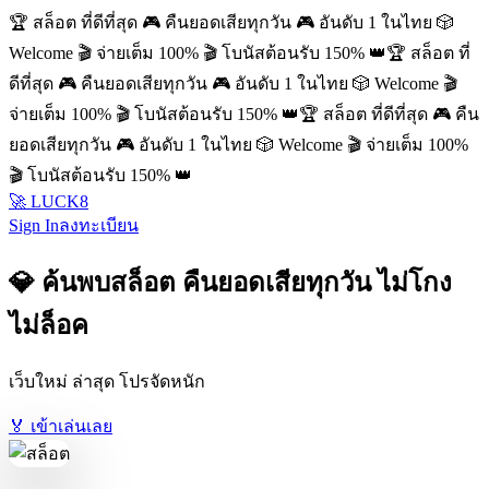
🏆 สล็อต ที่ดีที่สุด 🎮 คืนยอดเสียทุกวัน 🎮 อันดับ 1 ในไทย 🎲
Welcome 🎬 จ่ายเต็ม 100% 🎬 โบนัสต้อนรับ 150% 👑
🏆 สล็อต ที่
ดีที่สุด 🎮 คืนยอดเสียทุกวัน 🎮 อันดับ 1 ในไทย 🎲 Welcome 🎬
จ่ายเต็ม 100% 🎬 โบนัสต้อนรับ 150% 👑
🏆 สล็อต ที่ดีที่สุด 🎮 คืน
ยอดเสียทุกวัน 🎮 อันดับ 1 ในไทย 🎲 Welcome 🎬 จ่ายเต็ม 100%
🎬 โบนัสต้อนรับ 150% 👑
🚀 LUCK8
Sign In
ลงทะเบียน
💎 ค้นพบสล็อต คืนยอดเสียทุกวัน ไม่โกง
ไม่ล็อค
เว็บใหม่ ล่าสุด โปรจัดหนัก
🏅 เข้าเล่นเลย