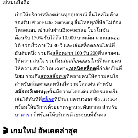
เล่นบนมือถือ
เปิดให้บริการสล็อตผ่านทุกอุปกรณ์ ลื่นไหลไม่ค้าง
รองรับ iPhone และ Samsung ลื่นไหลทุกยี่ห้อ ไม่ต้อง
โหลดแอป เข้าเล่นผ่านBrowserเลย โปรโมชั่น
ต้อนรับ 170% รับได้ถึง 10,000 บาทเต็ม ฝากถอนออ
โต้ รวดเร็วภายใน 30 วิ และเล่นสล็อตออนไลน์ที่
อันดับหนึ่ง รวมถึง
สล็อตฝาก 100 รับ 200
ที่หลายคน
ให้ความสนใจ รวมถึง
เล่นสล็อตออนไลน์
ที่หลายคน
ให้ความสนใจ โดยเฉพาะ
เทคนิคสล็อต
ที่กำลังเป็นที่
นิยม รวมถึง
สูตรสล็อต ai
ที่หลายคนให้ความสนใจ
สำหรับสล็อตวอเลทนั้นมีความโดดเด่น สำหรับ
สล็อตเว็บตรง pg
นั้นมีความโดดเด่น สมัครและเริ่ม
เล่นได้ทันทีที่
สล็อต
ที่มีระบบครบวงจร ซึ่ง
LUCK8
พร้อมให้บริการด้วยมาตรฐานระดับสากล สำหรับ
บาคาร่า
ก็พร้อมให้บริการด้วยระบบที่มั่นคง
🎬 เกมใหม่
อัพเดตล่าสุด