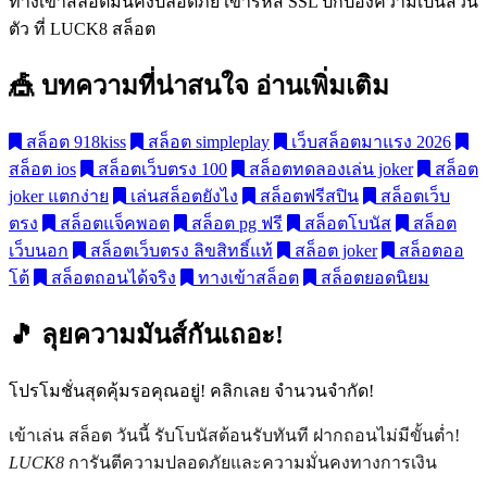
ทางเข้าสล็อตมั่นคงปลอดภัย เข้ารหัส SSL ปกป้องความเป็นส่วน
ตัว ที่ LUCK8 สล็อต
🎪 บทความที่น่าสนใจ
อ่านเพิ่มเติม
สล็อต 918kiss
สล็อต simpleplay
เว็บสล็อตมาแรง 2026
สล็อต ios
สล็อตเว็บตรง 100
สล็อตทดลองเล่น joker
สล็อต
joker แตกง่าย
เล่นสล็อตยังไง
สล็อตฟรีสปิน
สล็อตเว็บ
ตรง
สล็อตแจ็คพอต
สล็อต pg ฟรี
สล็อตโบนัส
สล็อต
เว็บนอก
สล็อตเว็บตรง ลิขสิทธิ์แท้
สล็อต joker
สล็อตออ
โต้
สล็อตถอนได้จริง
ทางเข้าสล็อต
สล็อตยอดนิยม
🎵 ลุยความมันส์กันเถอะ!
โปรโมชั่นสุดคุ้มรอคุณอยู่! คลิกเลย จำนวนจำกัด!
เข้าเล่น สล็อต วันนี้ รับโบนัสต้อนรับทันที ฝากถอนไม่มีขั้นต่ำ!
LUCK8
การันตีความปลอดภัยและความมั่นคงทางการเงิน